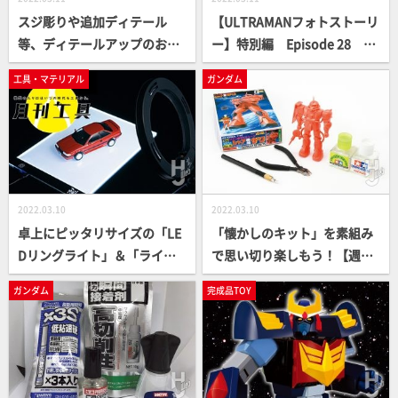
スジ彫りや追加ディテール
【ULTRAMANフォトストーリ
等、ディテールアップのお気
ー】特別編 Episode 28 ヒ
楽な方法を解説【お気楽ガン
ーロー×邂・逅 前編【ULTRA
工具・マテリアル
ガンダム
プラテクニック 2022】
MAN SUIT ANOTHER UNIVER
SE】
2022.03.10
2022.03.10
卓上にピッタリサイズの「LE
「懐かしのキット」を素組み
Dリングライト」＆「ライテ
で思い切り楽しもう！【週末
ィングベース」で模型を楽し
でつくる ガンプラ凄技テクニ
ガンダム
完成品TOY
く！【月刊工具】
ック 懐かしのキット編】