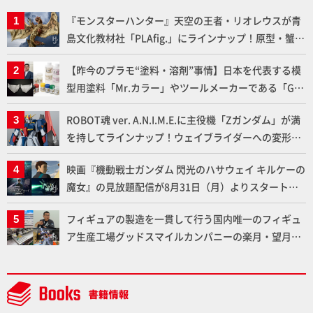
『モンスターハンター』天空の王者・リオレウスが青
島文化教材社「PLAfig.」にラインナップ！原型・蟹蟲
修造氏の彩色作例で超ハイディテールかつ躍動感に満
【昨今のプラモ“塗料・溶剤”事情】日本を代表する模
ちた造形をチェック
型用塗料「Mr.カラー」やツールメーカーである「GSI
クレオス」が語るラッカー塗料の未来とは？
ROBOT魂 ver. A.N.I.M.E.に主役機「Zガンダム」が満
を持してラインナップ！ウェイブライダーへの変形、
劇中どおりのプロポーションを再現【機動戦士Zガン
映画『機動戦士ガンダム 閃光のハサウェイ キルケーの
ダム】
魔女』の見放題配信が8月31日（月）よりスタート！
Prime Videoで国内独占配信
フィギュアの製造を一貫して行う国内唯一のフィギュ
ア生産工場グッドスマイルカンパニーの楽月・望月工
場に突撃！谷本工場長へのインタビューと『PLAMAX
AAAヴンダー』の続報も！