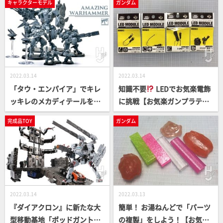
キャラクターモデル
ガンダム
2022.03.14
2022.03.14
「タウ・エンパイア」でキレ
知識不要
LEDでお気楽電飾
ッキレのメカディテールを堪
に挑戦【お気楽ガンプラテク
能！【ウォーハンマー】
ニック 2022】
完成品TOY
ガンダム
2022.03.14
2022.03.13
『ダイアクロン』に新たな大
簡単！ お湯ねんどで「パーツ
型移動基地「ポッドガントリ
の複製」をしよう！【お気楽