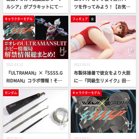
ルシア」がプラキットにて待
ツを作ってみよう！【お気楽
望のリリース！
ガンプラテクニック 2022】
R
キャラクターモデル
フィギュア
2022.03.12
2022.03.11
『ULTRAMAN』×『SSSS.G
布製体操着で彼女をより大胆
RIDMAN』コラボ情報！その
に…『同級生リメイク』田中
他プラモ、イベント情報など
美沙を立体化！
ガンダム
キャラクターモデル
2022.03.11
2022.03.11