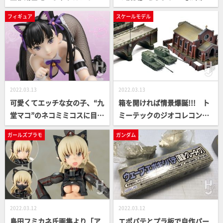
ー」が登場！ 新シリーズの第
ガンプラテクニック 2022】
フィギュア
スケールモデル
3弾「トレッドヴァーサルタ
ー」もご紹介【1/60 DIACLO
NE WORLD】
2022.03.13
2022.03.13
可愛くてエッチな女の子、“九
箱を開ければ情景爆誕!!! ト
堂マコ”のネコミミコスに目が
ミーテックのジオコレコンバ
離せない！
ットで遊ぼう!!【OPEN THE B
ガールズプラモ
ガンダム
OX 気になるプラモを開けて
みよう】
2022.03.12
2022.03.12
島田フミカネ氏画集より「ア
エポパテとプラ板で自作パー