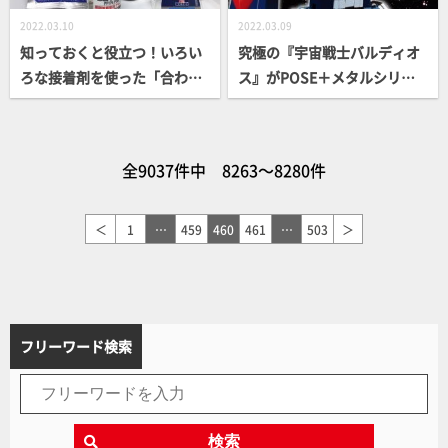
2022.03.10
2022.03.09
知っておくと役立つ！いろい
究極の『宇宙戦士バルディオ
ろな接着剤を使った「合わせ
ス』がPOSE＋メタルシリー
目消し処理」【お気楽ガンプ
ズに爆誕！【アート・ストー
ラテクニック 2022】
ムメカ最前線】
全9037件中 8263～8280件
＜
1
…
459
460
461
…
503
＞
フリーワード検索
検索