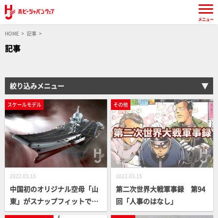
メニュー
HOME
記事
記事
絞り込みメニュー
スケールモデル
その他
2022.03.15
2022.03.15
中国初のオリジナル空母「山
第二次世界大戦軍事録 第94
東」がスナップフィットで早
回「人事のはなし」
くもモデル化！