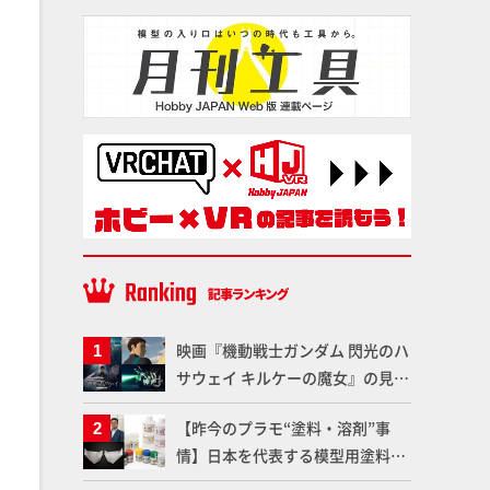
映画『機動戦士ガンダム 閃光のハ
サウェイ キルケーの魔女』の見放
題配信が8月31日（月）よりスタ
【昨今のプラモ“塗料・溶剤”事
ート！Prime Videoで国内独占配
情】日本を代表する模型用塗料
信
「Mr.カラー」やツールメーカー