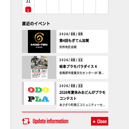
31
1
直近のイベント
2026/
08
/
09
第4回もぎてん加賀
別所地区会館
2026/
08
/
11
岐阜プラモパラダイス 4
各務原市産業文化センター 8F 第...
2026/
08
/
22
2026年夏休みおどんがプラモ
コンテスト
あさぎり町商工コミュニティーセ...