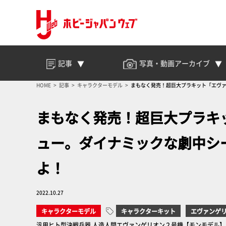
記事
写真・動画
アーカイブ
HOME
記事
キャラクターモデル
まもなく発売！超巨大プラキット「エヴァ
まもなく発売！超巨大プラキ
ュー。ダイナミックな劇中シ
よ！
2022.10.27
キャラクターモデル
キャラクターキット
エヴァンゲ
汎用ヒト型決戦兵器 人造人間エヴァンゲリオン２号機【モンモデル】 月刊