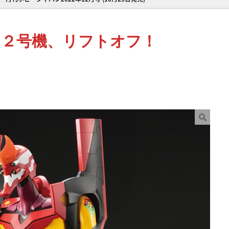
ァ２号機、リフトオフ！
力