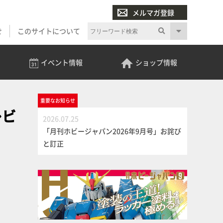
メルマガ登録
せ
このサイトについて
イベント
情報
ショップ
情報
重要な
お知らせ
レビ
2026.07.25
「月刊ホビージャパン2026年9月号」お詫び
と訂正