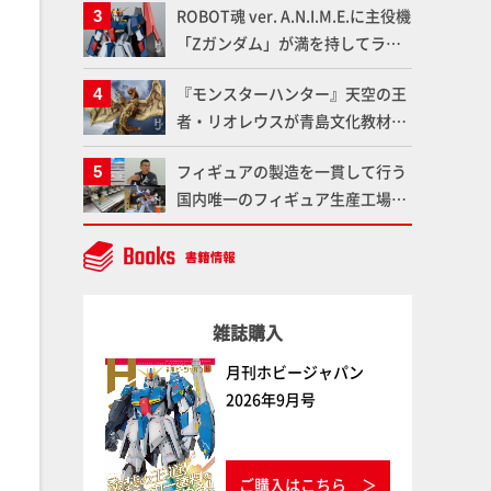
ROBOT魂 ver. A.N.I.M.E.に主役機
である「GSIクレオス」が語るラ
「Zガンダム」が満を持してライ
ッカー塗料の未来とは？
ンナップ！ウェイブライダーへの
『モンスターハンター』天空の王
変形、劇中どおりのプロポーショ
者・リオレウスが青島文化教材社
ンを再現【機動戦士Zガンダム】
「PLAfig.」にラインナップ！原
フィギュアの製造を一貫して行う
型・蟹蟲修造氏の彩色作例で超ハ
国内唯一のフィギュア生産工場グ
イディテールかつ躍動感に満ちた
ッドスマイルカンパニーの楽月・
造形をチェック
望月工場に突撃！谷本工場長への
インタビューと『PLAMAX AAAヴ
ンダー』の続報も！
雑誌購入
月刊ホビージャパン
2026年9月号
ご購入はこちら