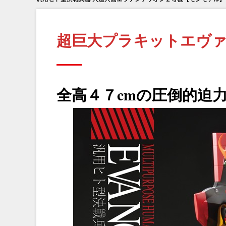
超巨大プラキットエヴ
全高４７cmの圧倒的迫