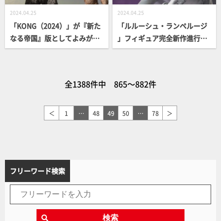
2024.04.25
2024.04.25
「KONG（2024）」が『新た
「ルルーシュ・ランペルージ
なる帝国』版としてよみがえ
」フィギュア完全新作進行
る！相棒の「SUKO」も付
中！ 5月公開『コードギアス
属！【ゴジラ×コング 新たな
奪還のロゼ』やコラボナイタ
る帝国】
ーなど、最新情報をチェッ
全1388件中 865～882件
ク！
＜
1
…
48
49
50
…
78
＞
フリーワード検索
検索