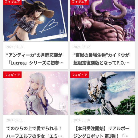
フィギュア
フィギュア
デスガイド」！
で眼鏡なエルフのお姉さんが
立体化！
2024.05.13
2024.05.12
“アンティーカ”の月岡恋鐘が
“百獣の最強生物”カイドウが
「Lucrea」シリーズに初参
超限定復刻版となってP.O.P
戦！SR【ビ～♡バップ海岸】
に再登場！“火災のキング”も
フィギュア
フィギュア
モチーフのかわいらしい姿を
立体化決定【ワンピース】
ご覧あれ
2024.05.11
2024.05.10
てのひらの上で愛でられる！
【本日受注開始】リアルポー
ハーフエルフの少女「エミリ
ジングロボット 第1弾！「サ