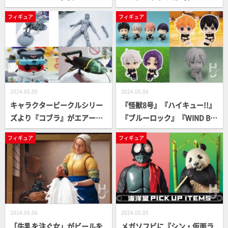
ア」がラインナップ！【Re:ゼ
ーバイン」が待望の受注開
フィギュア
フィギュア
ロから始める異世界生活】
始！宿敵ズワウスの対決シー
ンを再現した迫力あるスタチ
ューをご覧あれ【聖戦士ダン
バイン】
2024.05.09
2024.05.06
キャラクタービークルシリー
『怪獣8号』『ハイキュー!!』
ズより『コブラ』がエアーバ
『ブルーロック』『WIND BR
イクとともに原型を公開！
EAKER』とトレンドの最新ア
フィギュア
フィギュア
『キャシャーン』『ヤッター
ニメ“るかっぷ”が目白押し！
マン』などタツノコプロとコ
ラボした「PANGDA」シリー
ズも展開【第62回 静岡ホビー
ショー エスワンフォー】
2024.05.06
2024.05.05
「牛乳を注ぐ女」がビールを
メガソフビに『シン・仮面ラ