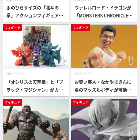
手のひらサイズの「北斗の
ヴァレルロード・ドラゴンが
拳」アクションフィギュアが
「MONSTERS CHRONICLE」
いよいよ発売！ 最新情報とと
最新作に顕現！ 遊城十代と不
フィギュア
フィギュア
もにラインナップをおさらい
動遊星が揃って「ねんどろい
しよう！【DIGACTION】
ど」化【遊☆戯☆王】
2024.05.04
2024.05.03
「オシリスの天空竜」と「ブ
お笑い芸人・なかやまきんに
ラック・マジシャン」がカー
君のマッスルボディが可動フ
トゥーン風なデフォルメに！
ィギュアに！ お馴染みのポー
フィギュア
フィギュア
新シリーズ「MEGATOON」
ジングも再現可能！ 【figm
がメガハウスより始動！【遊
a】
☆戯☆王】