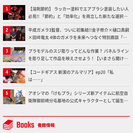
【溶剤節約】 ラッカー塗料でエアブラシ塗装したい人
必見!! 「節約」と「効率化」を両立した新たな選択肢
「カートリッジ式エアーブラシ FLYER-SR2」の使い心
平成ガメラ3監督、ついに初集結!!金子修介×樋口真嗣
地を「HG ブルーティッシュドッグ」で検証！
×田﨑竜太 4体のガメラを未来へつなぐ特別鼎談「ガ
メラ永久保存化プロジェクト FINAL」
プラモデルのスジ彫りってどんな作業？ パネルライン
を彫り足して作品を映えさせよう！【いまさら聞けな
いプラモデルの基礎：スジ彫りとパネルライン】
【コードギアス 新潔のアルマリア】ep20「私
は……」
アオシマの「けもプラ」シリーズ新アイテムに航空自
衛隊御前崎分屯基地の公式キャラクターとして誕生し
た「おまねこ」が着任！けもプラ公式サイト限定版と
通常版の2ラインで発売！