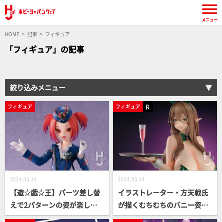
メニュー
HOME
記事
フィギュア
「フィギュア」の記事
絞り込みメニュー
R
フィギュア
フィギュア
2024.05.14
2024.05.14
【遊☆戯☆王】パーツ差し替
イラストレーター・方天戟氏
えで2パターンの姿が楽しめ
が描くむちむちのバニー姿！
る愛らしい「魔界発現世行き
フェチズム溢れるグラマラス