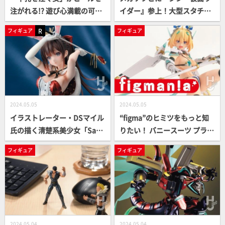
注がれる!? 遊び心満載の可動
イダー』参上！大型スタチュ
フィギュアでフェルメールの
ーシリーズには愛くるしいジ
R
フィギュア
フィギュア
名画を楽しもう！【figma】
ャイアントパンダの親子が仲
間入り
2024.05.05
2024.05.05
イラストレーター・DSマイル
“figma”のヒミツをもっと知
氏の描く清楚系美少女「Sara
りたい！ バニースーツ プラン
h」がファンシーな女王様風
ニング「ソフィア・F・シャ
フィギュア
フィギュア
バニー姿で立体化！
ーリング ビキニ ver.」を徹底
解剖！
2024.05.04
2024.05.04