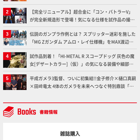
【完全リニューアル】超合金に「コン・バトラーV」
が完全新規造形で登場！気になる仕様を試作品の撮り
下ろしでご紹介!!さらに「大鉄人17」＆「ワンエイ
伝説のガンプラ作例とは？ スプリッター迷彩を施した
ト」セット情報もお届け！【超合金の魂】
「MG Zガンダム アムロ・レイ仕様機」をMAX渡辺が
ふたたび塗る!!【試し読み】
試作品到着！「HI-METAL R スコープドッグ 灰色の魔
女[デザートカラー]（仮）」の気になる装備や細部な
ど商品仕様を撮り下ろしでお届け!! 【装甲騎兵ボトム
平成ガメラ3監督、ついに初集結!!金子修介×樋口真嗣
ズ】
×田﨑竜太 4体のガメラを未来へつなぐ特別鼎談「ガ
メラ永久保存化プロジェクト FINAL」
雑誌購入