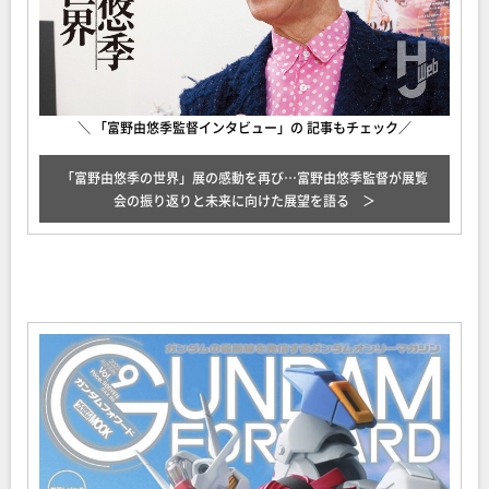
＼ 「富野由悠季監督インタビュー」の 記事もチェック／
「富野由悠季の世界」展の感動を再び…富野由悠季監督が展覧
会の振り返りと未来に向けた展望を語る