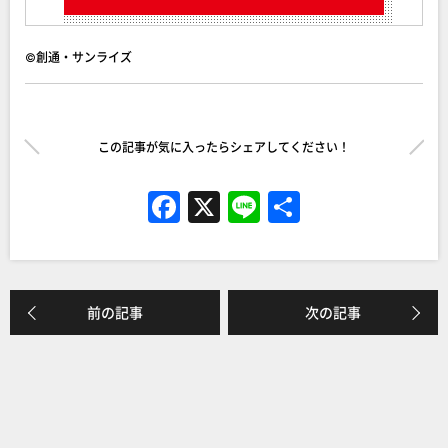
©創通・サンライズ
この記事が気に入ったらシェアしてください！
F
X
Li
共
a
n
有
c
e
e
前の記事
次の記事
b
o
o
k