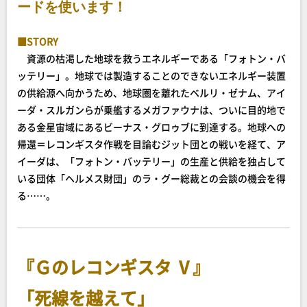
ードを使います！
■STORY
資源の枯渇した地球を救うエネルギーである「フォトン・バ
ッテリー」。地球では製造することのできないエネルギー装置
の供給源へ向かうため、地球圏を離れたベルリ・ゼナム、アイ
ーダ・スルガンらが乗艦するメガファウナは、ついに目的地で
ある金星宙域にあるビーナス・グロゥブに到達する。地球への
帰還＝レコンギスタ作戦を目論むジット団との戦いを経て、ア
イーダは、「フォトン・バッテリー」の生産と供給を独占して
いる団体「ヘルメス財団」のラ・グー総裁との会談の機会を得
る……。
『Ｇのレコンギスタ Ⅴ』
「死線を越えて」