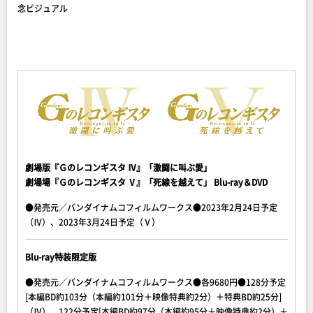
念ビジュアル
劇場版『Ｇのレコンギスタ Ⅳ』「激闘に叫ぶ愛」
劇場場『Ｇのレコンギスタ Ⅴ』「死線を越えて」 Blu-ray＆DVD
●発売元／バンダイナムコフィルムワークス●2023年2月24日予定
（Ⅳ）、2023年3月24日予定（Ⅴ）
Blu-ray特装限定版
●発売元／バンダイナムコフィルムワークス●各9680円●128分予定
[本編BD約103分（本編約101分＋映像特典約2分）＋特典BD約25分]
（Ⅳ）、122分予定[本編BD約97分（本編約95分＋映像特典約2分）＋