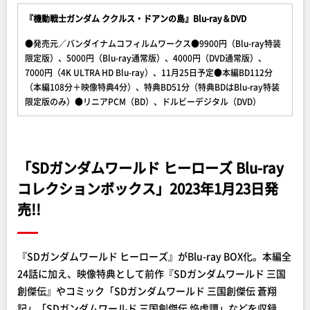
『機動戦士ガンダム ククルス・ドアンの島』Blu-ray＆DVD
●発売元／バンダイナムコフィルムワークス●9900円（Blu-ray特装
限定版）、5000円（Blu-ray通常版）、4000円（DVD通常版）、
7000円（4K ULTRA HD Blu-ray）、11月25日予定●本編BD112分
（本編108分＋映像特典4分）、特典BD51分（特典BDはBlu-ray特装
限定版のみ）●リニアPCM（BD）、ドルビーデジタル（DVD）
「SDガンダムワールド ヒーローズ Blu-ray
コレクションボックス」2023年1月23日発
売!!
『SDガンダムワールド ヒーローズ』がBlu-ray BOX化。本編全
24話に加え、映像特典として前作『SDガンダムワールド 三国
創傑伝』やコミック「SDガンダムワールド 三国創傑伝 蒼翔
記」「SDガンダムワールド 三国創傑伝 焔虎譚」などを収録。