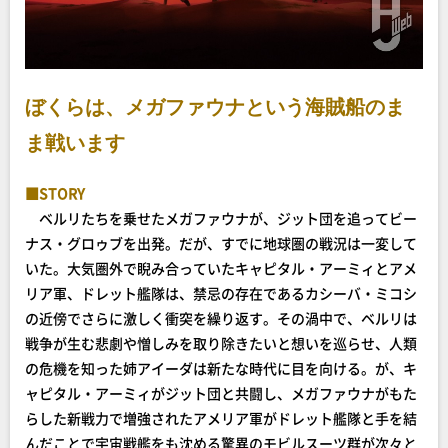
ぼくらは、メガファウナという海賊船のま
ま戦います
■STORY
ベルリたちを乗せたメガファウナが、ジット団を追ってビー
ナス・グロゥブを出発。だが、すでに地球圏の戦況は一変して
いた。大気圏外で睨み合っていたキャピタル・アーミィとアメ
リア軍、ドレット艦隊は、禁忌の存在であるカシーバ・ミコシ
の近傍でさらに激しく衝突を繰り返す。その渦中で、ベルリは
戦争が生む悲劇や憎しみを取り除きたいと想いを巡らせ、人類
の危機を知った姉アイーダは新たな時代に目を向ける。が、キ
ャピタル・アーミィがジット団と共闘し、メガファウナがもた
らした新戦力で増強されたアメリア軍がドレット艦隊と手を結
んだことで宇宙戦艦をも沈める驚異のモビルスーツ群が次々と