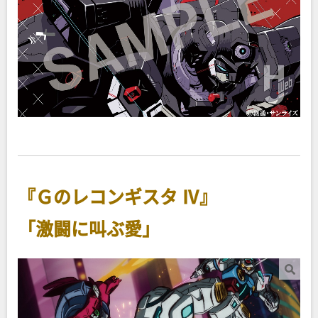
『Ｇのレコンギスタ Ⅳ』
「激闘に叫ぶ愛」