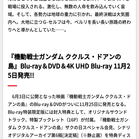
戦場に投入される。激化し、無数の人命を飲み込んでいく宙
域。そして、各勢力は地球の重力に引かれ、最終決戦は大気圏
内へ。大地に立つＧ-セルフは今、ベルリを長い長い旅路の終わ
りへと導かんとしていた……。
『機動戦士ガンダム ククルス・ドアンの
島』Blu-ray＆DVD＆4K UHD Blu-ray 11月2
5日発売!!
6月3日に公開となった映画『機動戦士ガンダム ククルス・ド
アンの島』のBlu-ray＆DVDがついに11月25日に発売となる。
Blu-ray特装限定版には封入特典として、オリジナルサウンド
トラック、特製ブックレット（16P）が付属。『機動戦士ガン
ダム ククルス・ドアンの島』ザクの日スペシャル会見、シナリ
オデジタルアーカイブ第6稿[決定稿]（※静止画）を特典ディス