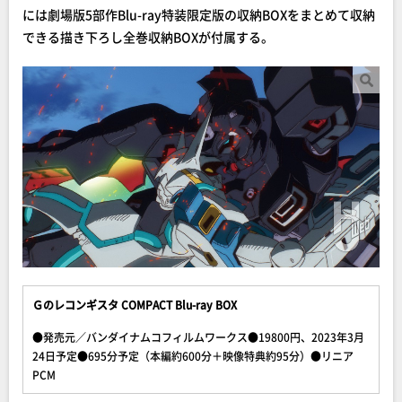
には劇場版5部作Blu-ray特装限定版の収納BOXをまとめて収納
できる描き下ろし全巻収納BOXが付属する。
Ｇのレコンギスタ COMPACT Blu-ray BOX
●発売元／バンダイナムコフィルムワークス●19800円、2023年3月
24日予定●695分予定（本編約600分＋映像特典約95分）●リニア
PCM