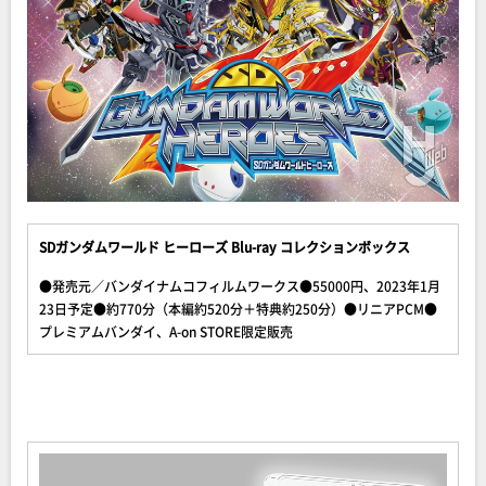
SDガンダムワールド ヒーローズ Blu-ray コレクションボックス
●発売元／バンダイナムコフィルムワークス●55000円、2023年1月
23日予定●約770分（本編約520分＋特典約250分）●リニアPCM●
プレミアムバンダイ、A-on STORE限定販売