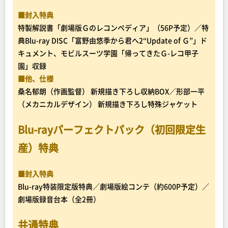
■封入特典
特製解説書「劇場版Ｇのレコンペディア」（56P予定）／特
典Blu-ray DISC「富野由悠季から君へ2“Update of Ｇ”」ド
キュメント、モビルスーツ学園「帰ってきたＧ-レコ甲子
園」収録
■他、仕様
桑名郁朗（作画監督） 新規描き下ろし収納BOX／形部一平
（メカニカルデザイン） 新規描き下ろし特殊ジャケット
Blu-rayパーフェクトパック（初回限定生
産）特典
■封入特典
Blu-ray特装限定版特典／劇場版絵コンテ（約600P予定）／
劇場版録音台本（全2冊）
共通特典