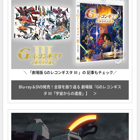
＼ 「劇場版 Gのレコンギスタ Ⅲ 」の 記事もチェック／
Blu-ray＆DVD発売！全容を振り返る 劇場版『Gのレコンギス
タ Ⅲ「宇宙からの遺産」】