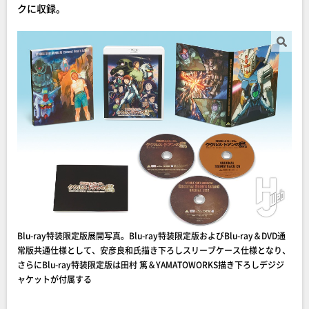
クに収録。
Blu-ray特装限定版展開写真。Blu-ray特装限定版およびBlu-ray＆DVD通
常版共通仕様として、安彦良和氏描き下ろしスリーブケース仕様となり、
さらにBlu-ray特装限定版は田村 篤＆YAMATOWORKS描き下ろしデジジ
ャケットが付属する