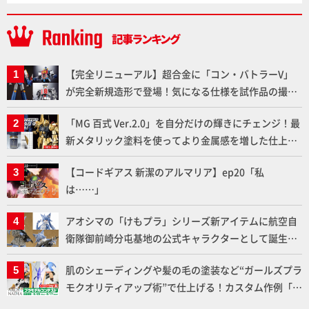
【完全リニューアル】超合金に「コン・バトラーV」
が完全新規造形で登場！気になる仕様を試作品の撮り
下ろしでご紹介!!さらに「大鉄人17」＆「ワンエイ
「MG 百式 Ver.2.0」を自分だけの輝きにチェンジ！最
ト」セット情報もお届け！【超合金の魂】
新メタリック塗料を使ってより金属感を増した仕上が
りに!!【試し読み】
【コードギアス 新潔のアルマリア】ep20「私
は……」
アオシマの「けもプラ」シリーズ新アイテムに航空自
衛隊御前崎分屯基地の公式キャラクターとして誕生し
た「おまねこ」が着任！けもプラ公式サイト限定版と
肌のシェーディングや髪の毛の塗装など“ガールズプラ
通常版の2ラインで発売！
モクオリティアップ術”で仕上げる！カスタム作例「白
騎士ソフィエラ」が完成！【「アルカナディアプラモ