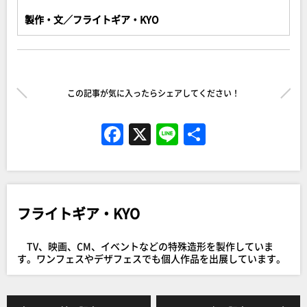
製作・文／フライトギア・KYO
この記事が気に入ったらシェアしてください！
F
X
Li
共
a
n
有
c
e
e
フライトギア・KYO
b
o
TV、映画、CM、イベントなどの特殊造形を製作していま
o
す。ワンフェスやデザフェスでも個人作品を出展しています。
k