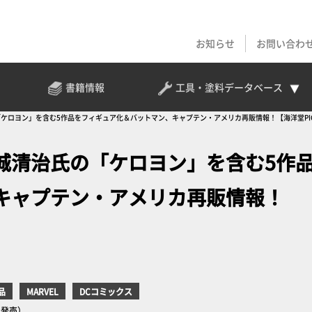
お知らせ
お問い合わ
書籍情報
工具・塗料
データベース
ロヨン」を含む5作品をフィギュア化＆バットマン、キャプテン・アメリカ再販情報！【海洋堂PICK U
城清治氏の「ケロヨン」を含む5作
キャプテン・アメリカ再販情報！
品
MARVEL
DCコミックス
日発売）