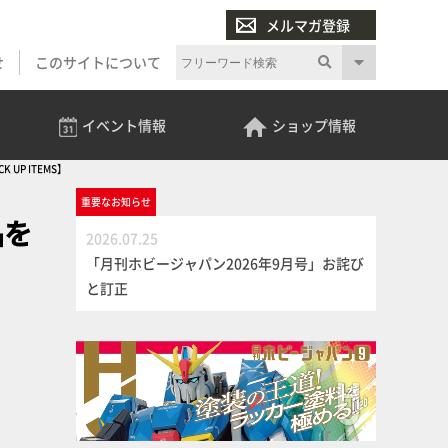
メルマガ登録
せ
このサイトについて
イベント
情報
ショップ
情報
P ITEMS】
重要な
お知らせ
品を
2026.07.25
「月刊ホビージャパン2026年9月号」お詫び
と訂正