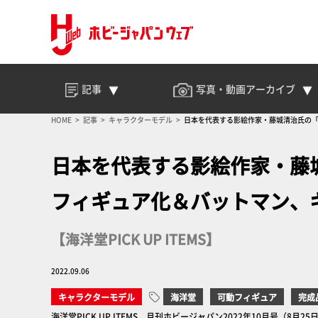
記事
写真・動画
アーカイブ
HOME
記事
キャラクターモデル
日本を代表する影絵作家・藤城清治氏の「ケ
日本を代表する影絵作家・藤
フィギュア化＆バットマン、
【海洋堂PICK UP ITEMS】
2022.09.06
キャラクターモデル
海洋堂
可動フィギュア
完成
海洋堂PICK UP ITEMS 月刊ホビージャパン2022年10月号（8月25