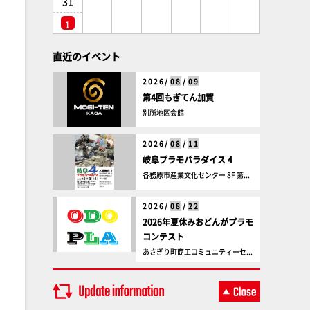
31
1
直近のイベント
2026/
08
/
09
第4回もぎてん加賀
別所地区会館
2026/
08
/
11
岐阜プラモパラダイス 4
各務原市産業文化センター 8F 第...
2026/
08
/
22
2026年夏休みおどんがプラモ
コンテスト
あさぎり町商工コミュニティーセ...