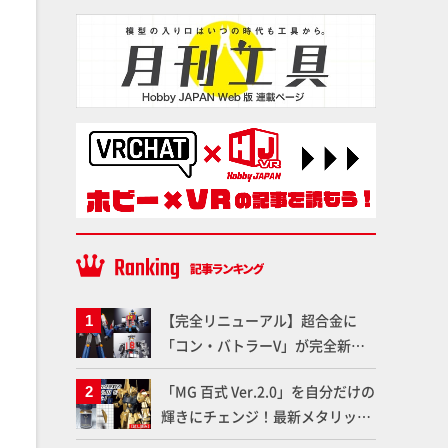
【完全リニューアル】超合金に
「コン・バトラーV」が完全新規
造形で登場！気になる仕様を試作
「MG 百式 Ver.2.0」を自分だけの
品の撮り下ろしでご紹介!!さらに
輝きにチェンジ！最新メタリック
「大鉄人17」＆「ワンエイト」セ
塗料を使ってより金属感を増した
ット情報もお届け！【超合金の