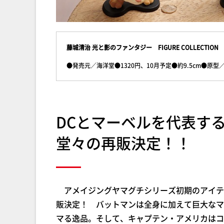
藤城清治 光と影のファンタジー
FIGURE COLLECTION
●発売元／海洋堂●1320円、10月予定●約9.5cm●原型
DCとマーベルを代表す
堂々の再販決定！！
アメイジングヤマグチシリーズ初期のアイテ
販決定！ バットマンは全身に加えて巨大なマ
マる逸品。そして、キャプテン・アメリカはコ