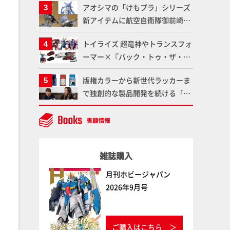
アオシマの「けもプラ」シリーズ
仕上がりに!!【試し読み】
魂】
新アイテムに航空自衛隊御前崎分
屯基地の公式キャラクターとして
トイライズ 超竜神やトランスフォ
誕生した「おまねこ」が着任！け
ーマー×『バック・トゥ・ザ・フ
もプラ公式サイト限定版と通常版
ューチャー』コラボアイテムな
の2ラインで発売！
版権カラーから新世代ラッカーま
ど、タカラトミーの注目アイテム
で独創的な製品開発を続ける「ガ
をチェック!!【タカラトミー
イアノーツ」に塗料開発の裏側と
NEWITEM】
ラッカー塗料の未来についてイン
タビュー！
雑誌購入
月刊ホビージャパン
2026年9月号
ご購入はこちら