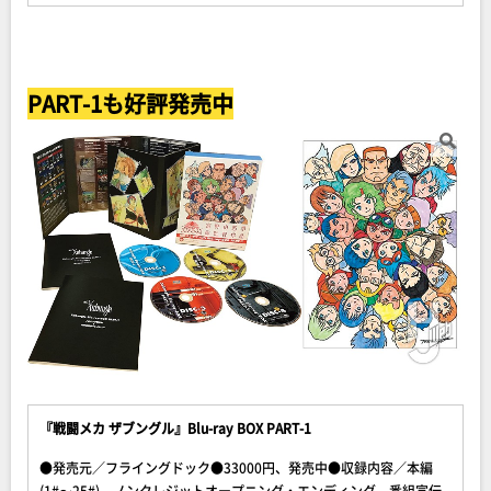
PART-1も好評発売中
『戦闘メカ ザブングル』Blu-ray BOX PART-1
●発売元／フライングドック●33000円、発売中●収録内容／本編
(1#〜25#)、ノンクレジットオープニング・エンディング、番組宣伝