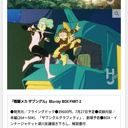
『戦闘メカ ザブングル』Blu-ray BOX PART-2
●発売元／フライングドック●39600円、7月27日予定●収録内容／
本編(26#〜50#)、「ザブングルグラフィティ」、劇場予告●BOX・イ
ンナージャケット湖川友謙描き下ろし、解説書付