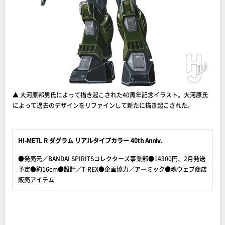
▲ 大河原邦男氏によって描き起こされた40周年記念イラスト。大河原氏
によって過去のデザインをリファインして新たに描き起こされた。
HI-METL R ダグラム リアルタイプカラー 40th Anniv.
●発売元／BANDAI SPIRITSコレクターズ事業部●14300円、2月発送
予定●約16cm●設計／T-REX●企画協力／アーミック●魂ウェブ商店
販売アイテム