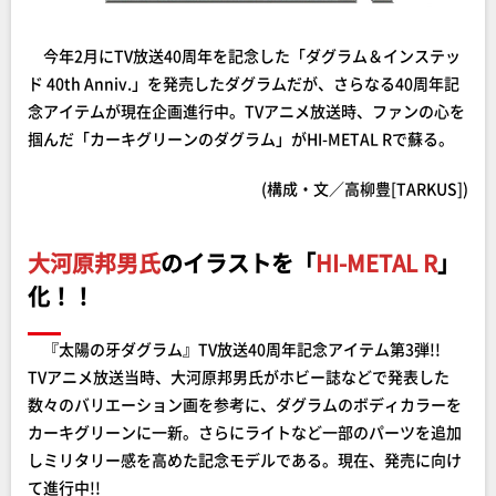
今年2月にTV放送40周年を記念した「ダグラム＆インステッ
ド 40th Anniv.」を発売したダグラムだが、さらなる40周年記
念アイテムが現在企画進行中。TVアニメ放送時、ファンの心を
掴んだ「カーキグリーンのダグラム」がHI-METAL Rで蘇る。
(構成・文／高柳豊[TARKUS])
大河原邦男氏
のイラストを「
HI-METAL R
」
化！！
『太陽の牙ダグラム』TV放送40周年記念アイテム第3弾!!
TVアニメ放送当時、大河原邦男氏がホビー誌などで発表した
数々のバリエーション画を参考に、ダグラムのボディカラーを
カーキグリーンに一新。さらにライトなど一部のパーツを追加
しミリタリー感を高めた記念モデルである。現在、発売に向け
て進行中!!