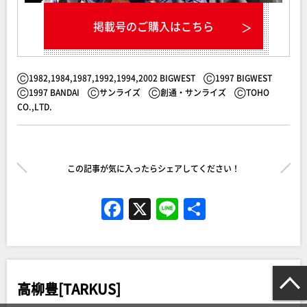
掲載号のご購入はこちら
Ⓒ1982,1984,1987,1992,1994,2002 BIGWEST Ⓒ1997 BIGWEST
Ⓒ1997 BANDAI Ⓒサンライズ Ⓒ創通・サンライズ ⒸTOHO
CO.,LTD.
この記事が気に入ったらシェアしてください！
F
X
Li
共
a
n
有
c
e
e
高柳豊[TARKUS]
b