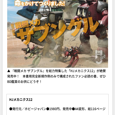
▲ 『戦闘メカ ザブングル』を総力特集した「HJメカニクス12」が絶賛
発売中！ 本書用完全新規作例のみで構成されたファン必読の書、ぜひ
BD鑑賞のお供にどうぞ！
HJメカニクス12
●発行元／ホビージャパン●1980円、発売中●A4変形、総116ページ