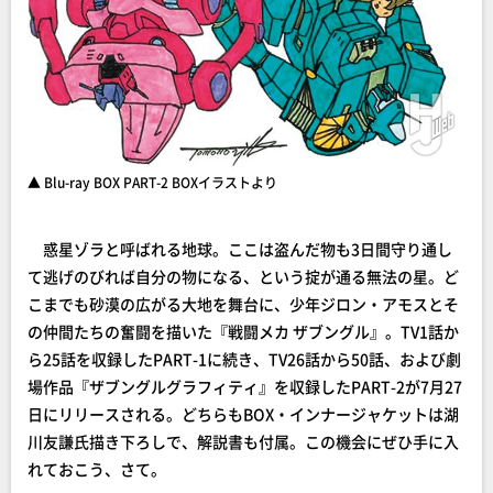
▲ Blu-ray BOX PART-2 BOXイラストより
惑星ゾラと呼ばれる地球。ここは盗んだ物も3日間守り通し
て逃げのびれば自分の物になる、という掟が通る無法の星。ど
こまでも砂漠の広がる大地を舞台に、少年ジロン・アモスとそ
の仲間たちの奮闘を描いた『戦闘メカ ザブングル』。TV1話か
ら25話を収録したPART-1に続き、TV26話から50話、および劇
場作品『ザブングルグラフィティ』を収録したPART-2が7月27
日にリリースされる。どちらもBOX・インナージャケットは湖
川友謙氏描き下ろしで、解説書も付属。この機会にぜひ手に入
れておこう、さて。