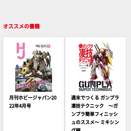
o
k
オススメの書籍
月刊ホビージャパン20
週末でつくる ガンプラ
22年4月号
凄技テクニック ～ガ
ンプラ簡単フィニッシ
ュのススメ～ ミキシン
グ編