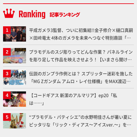
平成ガメラ3監督、ついに初集結!!金子修介×樋口真嗣
×田﨑竜太 4体のガメラを未来へつなぐ特別鼎談「ガ
メラ永久保存化プロジェクト FINAL」
プラモデルのスジ彫りってどんな作業？ パネルライン
を彫り足して作品を映えさせよう！【いまさら聞けな
いプラモデルの基礎：スジ彫りとパネルライン】
伝説のガンプラ作例とは？ スプリッター迷彩を施した
「MG Zガンダム アムロ・レイ仕様機」をMAX渡辺が
ふたたび塗る!!【試し読み】
【コードギアス 新潔のアルマリア】ep20「私
は……」
“プラモデル・パティシエ”の水野明佳さんが暑い夏に
ピッタリな「リック・ディアス〜アイスver.〜」を製
作【ガンダムフォワード Vol.11抜粋】