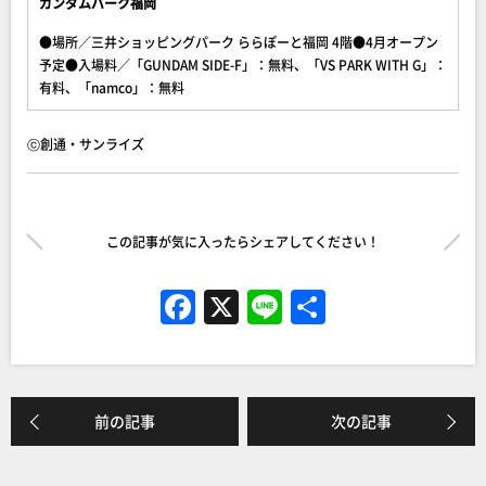
ガンダムパーク福岡
●場所／三井ショッピングパーク ららぽーと福岡 4階●4月オープン
予定●入場料／「GUNDAM SIDE-F」：無料、「VS PARK WITH G」：
有料、「namco」：無料
ⓒ創通・サンライズ
この記事が気に入ったらシェアしてください！
F
X
Li
共
a
n
有
c
e
e
前の記事
次の記事
b
o