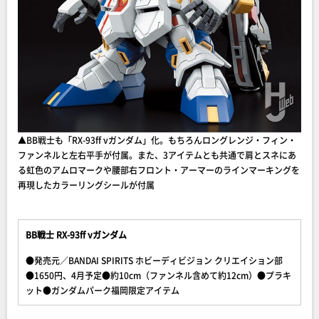
▲BB戦士も「RX-93ff νガンダム」化。もちろんロングレンジ・フィン・
ファンネルと左右平手が付属。また、3アイテムとも共通で肩とスネにあ
る虹色のアムロマークや腰部右フロント・アーマーのラインマーキングを
再現したカラーリングシールが付属
BB戦士 RX-93ff νガンダム
●発売元／BANDAI SPIRITS ホビーディビジョン クリエイション部
●1650円、4月予定●約10cm（ファンネル含めて約12cm）●プラキ
ット●ガンダムパーク福岡限定アイテム