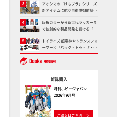
アオシマの「けもプラ」シリーズ
仕上がりに!!【試し読み】
魂】
新アイテムに航空自衛隊御前崎分
屯基地の公式キャラクターとして
版権カラーから新世代ラッカーま
誕生した「おまねこ」が着任！け
で独創的な製品開発を続ける「ガ
もプラ公式サイト限定版と通常版
イアノーツ」に塗料開発の裏側と
の2ラインで発売！
トイライズ 超竜神やトランスフォ
ラッカー塗料の未来についてイン
ーマー×『バック・トゥ・ザ・フ
タビュー！
ューチャー』コラボアイテムな
ど、タカラトミーの注目アイテム
をチェック!!【タカラトミー
NEWITEM】
雑誌購入
月刊ホビージャパン
2026年9月号
ご購入はこちら