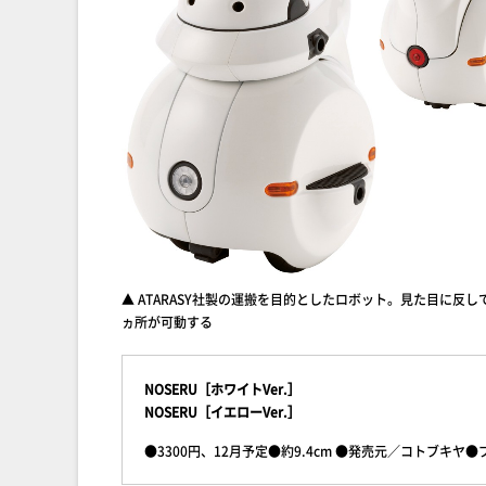
▲ ATARASY社製の運搬を目的としたロボット。見た目に反し
ヵ所が可動する
NOSERU［ホワイトVer.］
NOSERU［イエローVer.］
●3300円、12月予定●約9.4cm ●発売元／コトブキヤ