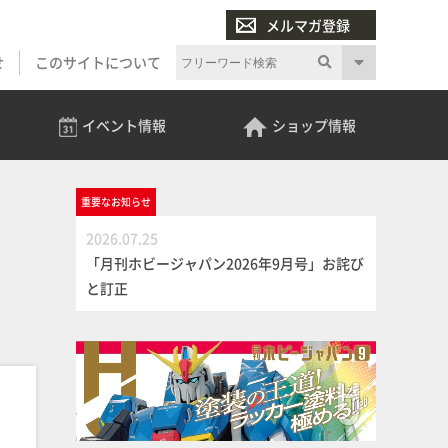
メルマガ登録
せ
このサイトについて
イベント
情報
ショップ
情報
重要な
お知らせ
2026.07.25
「月刊ホビージャパン2026年9月号」お詫び
と訂正