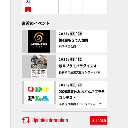
31
1
直近のイベント
2026/
08
/
09
第4回もぎてん加賀
別所地区会館
2026/
08
/
11
岐阜プラモパラダイス 4
各務原市産業文化センター 8F 第...
2026/
08
/
22
2026年夏休みおどんがプラモ
コンテスト
あさぎり町商工コミュニティーセ...