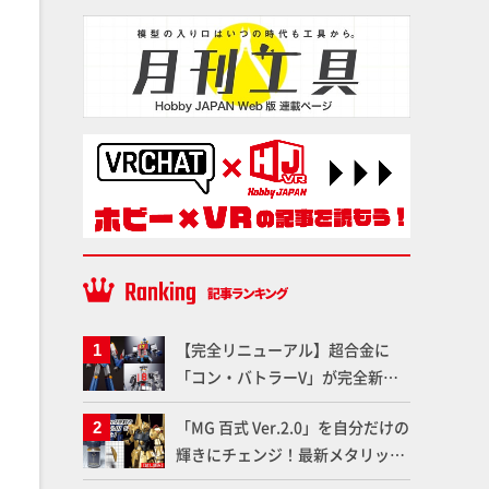
【完全リニューアル】超合金に
「コン・バトラーV」が完全新規
造形で登場！気になる仕様を試作
「MG 百式 Ver.2.0」を自分だけの
品の撮り下ろしでご紹介!!さらに
輝きにチェンジ！最新メタリック
「大鉄人17」＆「ワンエイト」セ
塗料を使ってより金属感を増した
ット情報もお届け！【超合金の