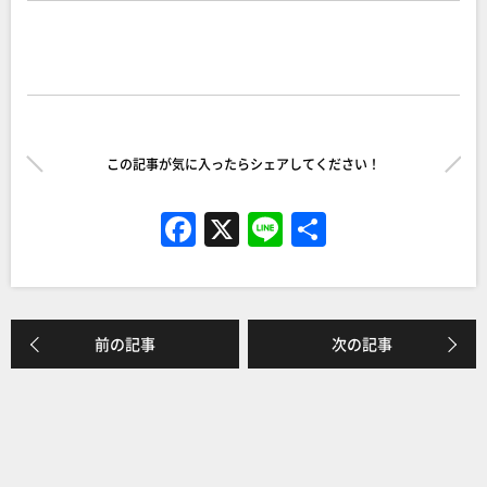
この記事が気に入ったらシェアしてください！
F
X
Li
共
a
n
有
c
e
e
前の記事
次の記事
b
o
o
k