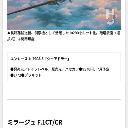
▲長距離輸送機、偵察機として活躍したJu290をキット化。砲塔銃座（選
択式）は開閉可能
ユンカース Ju290A-5「シーアドラー」
●発売元／ドイツレベル、販売元／ハセガワ●9570円、7月予定
●1/72●プラキット
ミラージュ F.1CT/CR