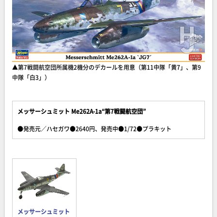
▲第7戦闘航空団所属機2機分のデカールを用意（第11中隊「黄7」、第9
中隊「白3」）
メッサーシュミット Me262A-1a“第7戦闘航空団”
●発売元／ハセガワ●2640円、発売中●1/72●プラキット
メッサーシュミット