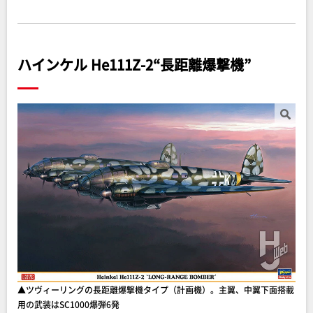
ハインケル He111Z-2“長距離爆撃機”
▲ツヴィーリングの長距離爆撃機タイプ（計画機）。主翼、中翼下面搭載
用の武装はSC1000爆弾6発