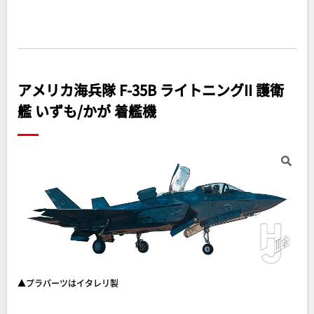
アメリカ海兵隊 F-35B ライトニングII 護衛
艦 いずも/かが 着艦機
▲プラパーツはイタレリ製