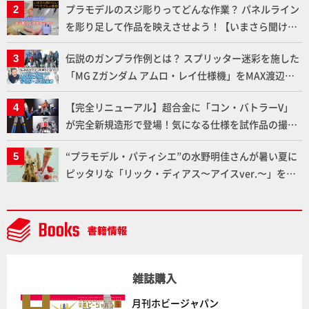
プラモデルのスジ彫りってどんな作業？ パネルライン
を彫り足して作品を映えさせよう！【いまさら聞けな
いプラモデルの基礎：スジ彫りとパネルライン】
伝説のガンプラ作例とは？ スプリッター迷彩を施した
「MG Zガンダム アムロ・レイ仕様機」をMAX渡辺が
ふたたび塗る!!【試し読み】
【完全リニューアル】超合金に「コン・バトラーV」
が完全新規造形で登場！気になる仕様を試作品の撮り
下ろしでご紹介!!さらに「大鉄人17」＆「ワンエイ
“プラモデル・パティシエ”の水野明佳さんが暑い夏に
ト」セット情報もお届け！【超合金の魂】
ピッタリな「リック・ディアス〜アイスver.〜」を製
作【ガンダムフォワード Vol.11抜粋】
雑誌購入
月刊ホビージャパン