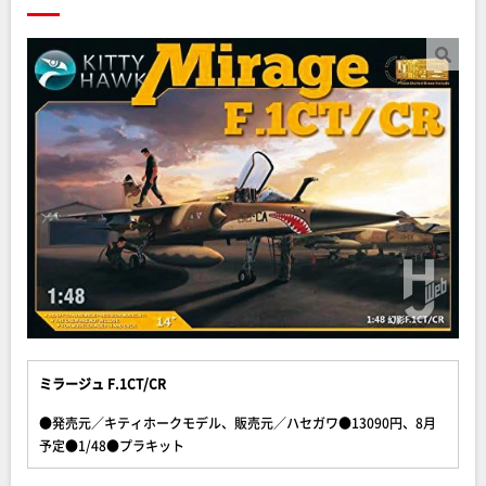
ミラージュ F.1CT/CR
●発売元／キティホークモデル、販売元／ハセガワ●13090円、8月
予定●1/48●プラキット