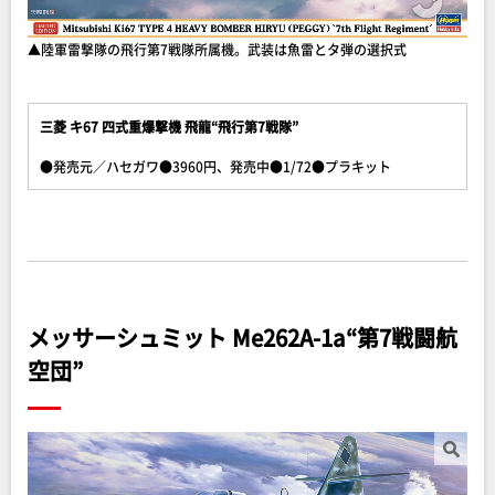
▲陸軍雷撃隊の飛行第7戦隊所属機。武装は魚雷とタ弾の選択式
三菱 キ67 四式重爆撃機 飛龍“飛行第7戦隊”
●発売元／ハセガワ●3960円、発売中●1/72●プラキット
メッサーシュミット Me262A-1a“第7戦闘航
空団”