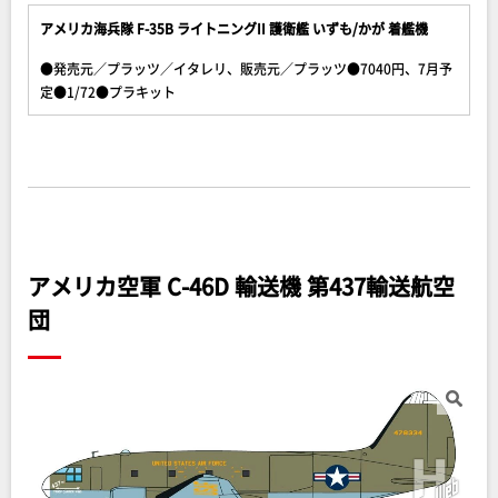
アメリカ海兵隊 F-35B ライトニングII 護衛艦 いずも/かが 着艦機
●発売元／プラッツ／イタレリ、販売元／プラッツ●7040円、7月予
定●1/72●プラキット
アメリカ空軍 C-46D 輸送機 第437輸送航空
団