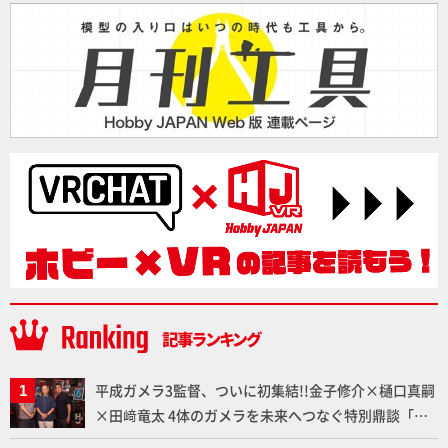
平成ガメラ3監督、ついに初集結!!金子修介×樋口真嗣
×田﨑竜太 4体のガメラを未来へつなぐ特別鼎談「ガ
メラ永久保存化プロジェクト FINAL」