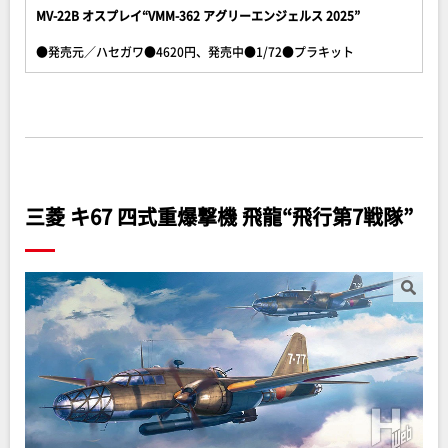
MV-22B オスプレイ“VMM-362 アグリーエンジェルス 2025”
●発売元／ハセガワ●4620円、発売中●1/72●プラキット
三菱 キ67 四式重爆撃機 飛龍“飛行第7戦隊”