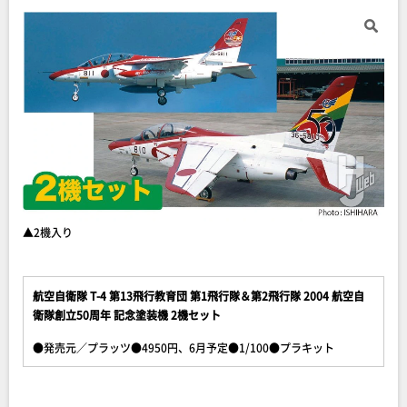
▲2機入り
航空自衛隊 T-4 第13飛行教育団 第1飛行隊＆第2飛行隊 2004 航空自
衛隊創立50周年 記念塗装機 2機セット
●発売元／プラッツ●4950円、6月予定●1/100●プラキット