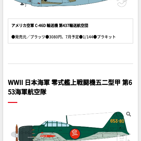
アメリカ空軍 C-46D 輸送機 第437輸送航空団
●発売元／プラッツ●3080円、7月予定●1/144●プラキット
WWII 日本海軍 零式艦上戦闘機五二型甲 第6
53海軍航空隊