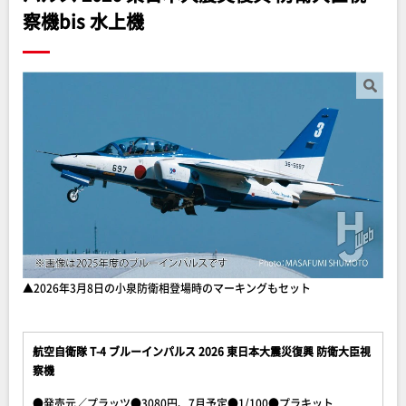
察機bis 水上機
▲2026年3月8日の小泉防衛相登場時のマーキングもセット
航空自衛隊 T-4 ブルーインパルス 2026 東日本大震災復興 防衛大臣視
察機
●発売元／プラッツ●3080円、7月予定●1/100●プラキット