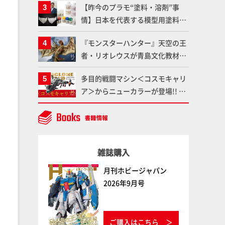
【昨今のプラモ“塗料・溶剤”事
ート！Prime Videoで国内独占配
情】日本を代表する模型用塗料
信
「Mr.カラー」やツールメーカー
『モンスターハンター』天空の王
である「GSIクレオス」が語るラ
者・リオレウスが青島文化教材社
ッカー塗料の未来とは？
「PLAfig.」にラインナップ！原
多目的戦闘マシン＜コスモキャリ
型・蟹蟲修造氏の彩色作例で超ハ
ア＞からニューカラーが登場!! 輸
イディテールかつ躍動感に満ちた
送と戦闘を兼ね備えた重戦闘機の
造形をチェック
気になるギミックや各形態を余す
ところなくご紹介！【ダイアクロ
ンワールド】
雑誌購入
月刊ホビージャパン
2026年9月号
ご購入はこちら