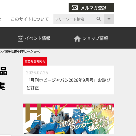
メルマガ登録
せ
このサイトについて
イベント
情報
ショップ
情報
パン／第64回静岡ホビーショー】
重要な
お知らせ
作品
2026.07.25
「月刊ホビージャパン2026年9月号」お詫び
実
と訂正