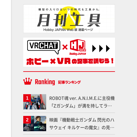
ROBOT魂 ver. A.N.I.M.E.に主役機
「Zガンダム」が満を持してライ
ンナップ！ウェイブライダーへの
映画『機動戦士ガンダム 閃光のハ
変形、劇中どおりのプロポーショ
サウェイ キルケーの魔女』の見放
ンを再現【機動戦士Zガンダム】
題配信が8月31日（月）よりスタ