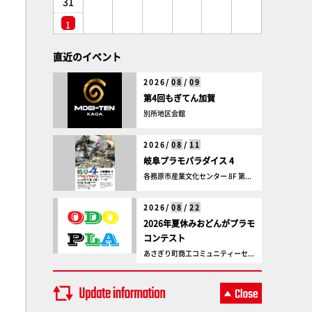
31
1
直近のイベント
2026/
08
/
09
第4回もぎてん加賀
別所地区会館
2026/
08
/
11
岐阜プラモパラダイス 4
各務原市産業文化センター 8F 第...
2026/
08
/
22
2026年夏休みおどんがプラモ
コンテスト
あさぎり町商工コミュニティーセ...