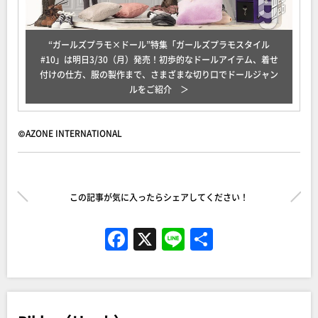
“ガールズプラモ×ドール”特集「ガールズプラモスタイル
#10」は明日3/30（月）発売！初歩的なドールアイテム、着せ
付けの仕方、服の製作まで、さまざまな切り口でドールジャン
ルをご紹介
©AZONE INTERNATIONAL
この記事が気に入ったらシェアしてください！
F
X
Li
共
a
n
有
c
e
e