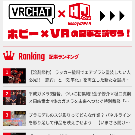
【溶剤節約】 ラッカー塗料でエアブラシ塗装したい人
必見!! 「節約」と「効率化」を両立した新たな選択肢
「カートリッジ式エアーブラシ FLYER-SR2」の使い心
平成ガメラ3監督、ついに初集結!!金子修介×樋口真嗣
地を「HG ブルーティッシュドッグ」で検証！
×田﨑竜太 4体のガメラを未来へつなぐ特別鼎談「ガ
メラ永久保存化プロジェクト FINAL」
プラモデルのスジ彫りってどんな作業？ パネルライン
を彫り足して作品を映えさせよう！【いまさら聞けな
いプラモデルの基礎：スジ彫りとパネルライン】