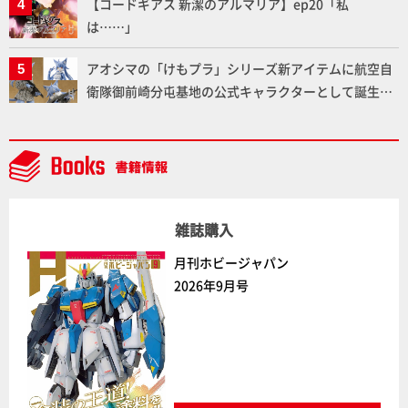
【コードギアス 新潔のアルマリア】ep20「私
は……」
アオシマの「けもプラ」シリーズ新アイテムに航空自
衛隊御前崎分屯基地の公式キャラクターとして誕生し
た「おまねこ」が着任！けもプラ公式サイト限定版と
通常版の2ラインで発売！
雑誌購入
月刊ホビージャパン
2026年9月号