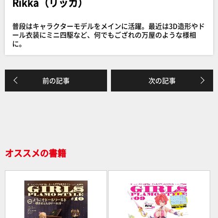
Rikka（リッカ）
b
o
普段はキャラクターモデルをメインに活躍。最近は3D造形やド
o
ール衣装にミニ四駆など、何でもござれの万屋のような様相
に。
k
前の記事
次の記事
オススメの書籍