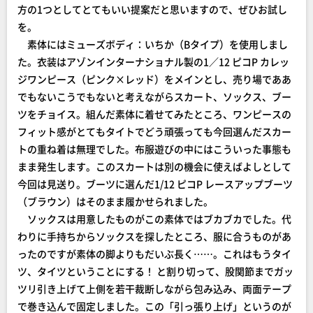
方の1つとしてとてもいい提案だと思いますので、ぜひお試し
を。
素体にはミューズボディ：いちか（Bタイプ）を使用しまし
た。衣装はアゾンインターナショナル製の1／12 ピコP カレッ
ジワンピース（ピンク×レッド）をメインとし、売り場でああ
でもないこうでもないと考えながらスカート、ソックス、ブー
ツをチョイス。組んだ素体に着せてみたところ、ワンピースの
フィット感がとてもタイトでどう頑張っても今回選んだスカー
トの重ね着は無理でした。布服遊びの中にはこういった事態も
まま発生します。このスカートは別の機会に使えばよしとして
今回は見送り。ブーツに選んだ1/12 ピコP レースアップブーツ
（ブラウン）はそのまま履かせられました。
ソックスは用意したものがこの素体ではブカブカでした。代
わりに手持ちからソックスを探したところ、服に合うものがあ
ったのですが素体の脚よりもだいぶ長く……。これはもうタイ
ツ、タイツということにする！ と割り切って、股関節までガッ
ツリ引き上げて上側を若干裁断しながら包み込み、両面テープ
で巻き込んで固定しました。この「引っ張り上げ」というのが