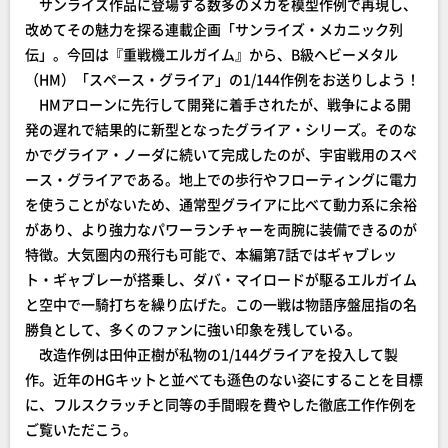
サンライズ作品に登場する数多のメカを模型作例で再現し、
改めてその魅力を探る連載企画「サンライズ・メカニック列
伝」。今回は『重戦機エルガイム』から、B級ヘビーメタル
（HM）「スペース・グライア」の1/144作例をお送りしよう！
HMアローンに先行して開発に着手されたが、戦争による開
発の遅れで結果的に新型となったグライア・シリーズ。そのな
かでグライア・ノーダに続いて完成したのが、宇宙戦用のスペ
ース・グライアである。地上での歩行やフローティングに電力
を使うことがないため、通常型グライアに比べて動力系に余裕
があり、より強力なパワーランチャーを両腕に装備できるのが
特徴。大気圏内の飛行も可能で、本編第7話ではギャブレッ
ト・ギャブレーが搭乗し、ダバ・マイロードが駆るエルガイム
と空中で一騎打ちを繰り広げた。この一戦は物語序盤屈指の名
勝負として、多くのファンに強い印象を残している。
改造作例は田仲正樹が私物の1/144グライアを投入して製
作。近年のHGキットと並べても遜色のない姿にすることを目標
に、フルスクラッチと同等の手間暇を費やした徹底工作作例を
ご覧いただこう。