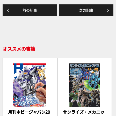
k
前の記事
次の記事
オススメの書籍
月刊ホビージャパン20
サンライズ・メカニッ