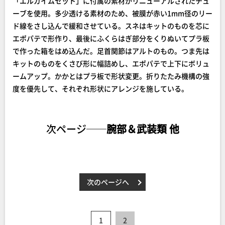
「エルガイムセット」に付属の素材がリニューアルされたチュ
ーブを使用。多少透ける素材のため、被膜が赤い1mm径のリー
ド線をさし込んで緩和させている。スネはキットのものを芯に
エポパテで形作り、最後にふくらはぎ部分をくりぬいてプラ板
で作った箱をはめ込んだ。足首関節はアルトのもの。つま先は
キットのものをくさび形に幅詰めし、エポパテで上下にボリュ
ームアップ。かかとはプラ板で形状変更。折りたたみ機構の強
度を優先して、それぞれ形状にアレンジを施している。
次ページ──
腕部＆武装類 他
次のページへ
1
2