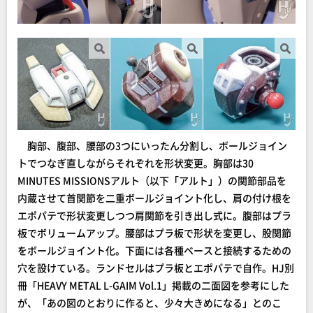
胸部、腹部、腰部の3つにいったん分割し、ボールジョイン
トでつなぎ直しながらそれぞれを形状変更。胸部は30
MINUTES MISSIONSアルト（以下「アルト」）の関節部品を
内蔵させて首関節を二重ボールジョイント化し、肩の付け根を
エポパテで形状変更しつつ肩関節を引き出し式に。腹部はプラ
板でボリュームアップ。腰部はプラ板で形状を変更し、股関節
をボールジョイント化。下面には各種ベースと接続するための
穴を設けている。ランドセルはプラ板とエポパテで自作。HJ別
冊「HEAVY METAL L-GAIM Vol.1」掲載の二面図を参考にした
が、「あの図のとおりに作ると、少々大きめになる」とのこ