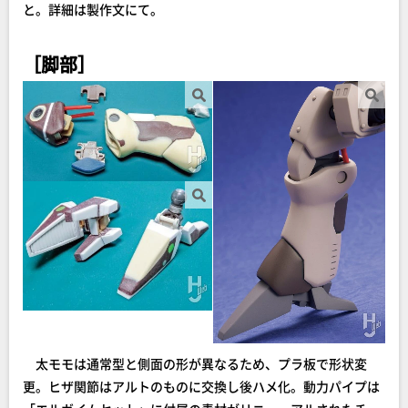
と。詳細は製作文にて。
［脚部］
太モモは通常型と側面の形が異なるため、プラ板で形状変
更。ヒザ関節はアルトのものに交換し後ハメ化。動力パイプは