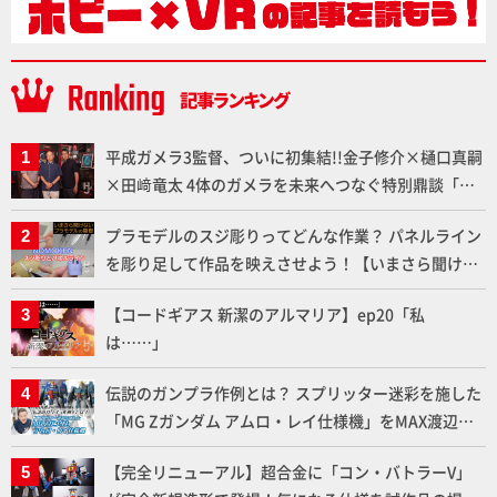
平成ガメラ3監督、ついに初集結!!金子修介×樋口真嗣
×田﨑竜太 4体のガメラを未来へつなぐ特別鼎談「ガ
メラ永久保存化プロジェクト FINAL」
プラモデルのスジ彫りってどんな作業？ パネルライン
を彫り足して作品を映えさせよう！【いまさら聞けな
いプラモデルの基礎：スジ彫りとパネルライン】
【コードギアス 新潔のアルマリア】ep20「私
は……」
伝説のガンプラ作例とは？ スプリッター迷彩を施した
「MG Zガンダム アムロ・レイ仕様機」をMAX渡辺が
ふたたび塗る!!【試し読み】
【完全リニューアル】超合金に「コン・バトラーV」