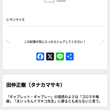
ⓒ サンライズ
この記事が気に入ったらシェアしてください！
F
X
Li
共
a
n
有
c
e
e
田仲正樹（タナカマサキ）
b
o
「ギャブレット・ギャブレー」の語感のよさは「ゴロマキ権
o
藤」「まいっちんぐマチコ先生」に勝るとも劣らないと思う。