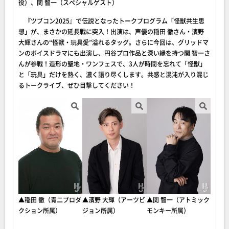
役）、関 智一（スペシャルゲスト）
『ツブコン2025』で伝説となったトークプログラム「怪獣共生思
想」が、まさかの延長戦に突入！出演は、声優の稲田 徹さん・濱野
大輝さんの“怪獣・玩具愛”溢れるタッグ。さらに今回は、グリッドマ
ンのボイスドラマにも出演し、円谷プロ作品と深い縁を持つ関 智一さ
んが参戦！造形の聖地・ワンフェスで、3人が時間を忘れて「怪獣」
と「玩具」だけを熱く、濃く語り尽くします。共感と混沌が入り混じ
るトークライブ、ぜひ目撃してください！
▲稲田 徹（青二プロダ
▲濱野 大輝（アーツビ
▲関 智一（アトミック
クション所属）
ジョン所属）
モンキー所属）