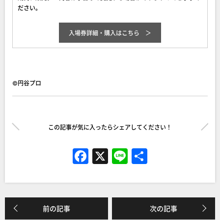
ださい。
入場券詳細・購入はこちら
©円谷プロ
この記事が気に入ったらシェアしてください！
F
X
Li
共
a
n
有
c
e
e
前の記事
次の記事
b