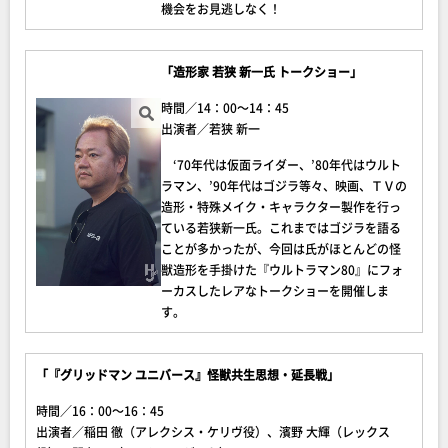
機会をお見逃しなく！
「造形家 若狭 新一氏 トークショー」
時間／14：00～14：45
出演者／若狭 新一
‘70年代は仮面ライダー、’80年代はウルト
ラマン、’90年代はゴジラ等々、映画、ＴＶの
造形・特殊メイク・キャラクター製作を行っ
ている若狭新一氏。これまではゴジラを語る
ことが多かったが、今回は氏がほとんどの怪
獣造形を手掛けた『ウルトラマン80』にフォ
ーカスしたレアなトークショーを開催しま
す。
「『グリッドマン ユニバース』怪獣共生思想・延長戦」
時間／16：00～16：45
出演者／稲田 徹（アレクシス・ケリヴ役）、濱野 大輝（レックス