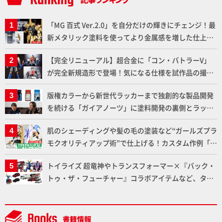
「MG 百式 Ver.2.0」を自分だけの輝きにチェンジ！最
新メタリック塗料を使ってより金属感を増した仕上が
りに!!【試し読み】
【完全リニューアル】超合金に「コン・バトラーV」
が完全新規造形で登場！気になる仕様を試作品の撮り
下ろしでご紹介!!さらに「大鉄人17」＆「ワンエイ
版権カラーから新世代ラッカーまで独創的な製品開発
ト」セット情報もお届け！【超合金の魂】
を続ける「ガイアノーツ」に塗料開発の裏側とラッカ
ー塗料の未来についてインタビュー！
肌のシェーディングや髪の毛の塗装など“ガールズプラ
モクオリティアップ術”で仕上げる！カスタム作例「白
騎士ソフィエラ」が完成！【「アルカナディアプラモ
トイライズ 超竜神やトランスフォーマー×『バック・
デルコンテスト」～8月17日（月）11:59まで応募受付
トゥ・ザ・フューチャー』コラボアイテムなど、タカ
中】
ラトミーの注目アイテムをチェック!!【タカラトミー
NEWITEM】