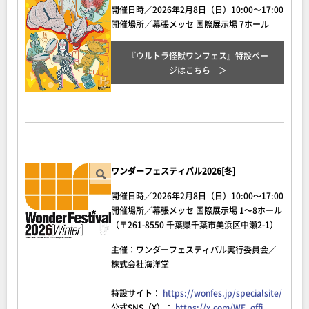
開催日時／2026年2月8日（日）10:00～17:00
開催場所／幕張メッセ 国際展示場 7ホール
『ウルトラ怪獣ワンフェス』特設ペー
ジ
はこちら
ワンダーフェスティバル2026[冬]
開催日時／2026年2月8日（日）10:00～17:00
開催場所／幕張メッセ 国際展示場 1～8ホール
（〒261-8550 千葉県千葉市美浜区中瀬2-1）
主催：ワンダーフェスティバル実行委員会／
株式会社海洋堂
特設サイト：
https://wonfes.jp/specialsite/
公式SNS（X）：
https://x.com/WF_offi