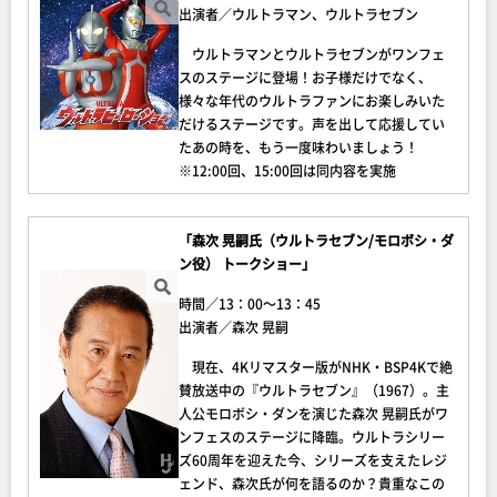
出演者／ウルトラマン、ウルトラセブン
ウルトラマンとウルトラセブンがワンフェ
スのステージに登場！お子様だけでなく、
様々な年代のウルトラファンにお楽しみいた
だけるステージです。声を出して応援してい
たあの時を、もう一度味わいましょう！
※12:00回、15:00回は同内容を実施
「森次 晃嗣氏（ウルトラセブン/モロボシ・ダ
ン役） トークショー」
時間／13：00～13：45
出演者／森次 晃嗣
現在、4Kリマスター版がNHK・BSP4Kで絶
賛放送中の『ウルトラセブン』（1967）。主
人公モロボシ・ダンを演じた森次 晃嗣氏がワ
ンフェスのステージに降臨。ウルトラシリー
ズ60周年を迎えた今、シリーズを支えたレジ
ェンド、森次氏が何を語るのか？貴重なこの