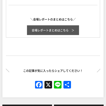
＼会場レポートのまとめはこちら／
会場レポートまとめはこちら
この記事が気に入ったらシェアしてください！
F
X
Li
共
a
n
有
c
e