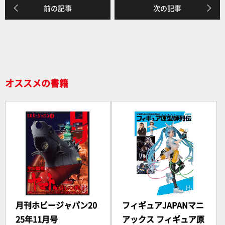
e
前の記事
次の記事
b
o
o
k
オススメの書籍
月刊ホビージャパン20
フィギュアJAPANマニ
25年11月号
アックス フィギュア原