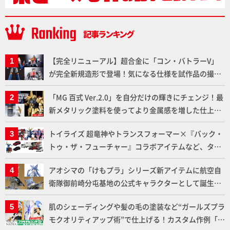
【完全リニューアル】超合金に「コン・バトラーV」
が完全新規造形で登場！気になる仕様を試作品の撮り
下ろしでご紹介!!さらに「大鉄人17」＆「ワンエイ
「MG 百式 Ver.2.0」を自分だけの輝きにチェンジ！最
ト」セット情報もお届け！【超合金の魂】
新メタリック塗料を使ってより金属感を増した仕上が
りに!!【試し読み】
トイライズ 超竜神やトランスフォーマー×『バック・
トゥ・ザ・フューチャー』コラボアイテムなど、タカ
ラトミーの注目アイテムをチェック!!【タカラトミー
アオシマの「けもプラ」シリーズ新アイテムに航空自
NEWITEM】
衛隊御前崎分屯基地の公式キャラクターとして誕生し
た「おまねこ」が着任！けもプラ公式サイト限定版と
肌のシェーディングや髪の毛の塗装など“ガールズプラ
通常版の2ラインで発売！
モクオリティアップ術”で仕上げる！カスタム作例「白