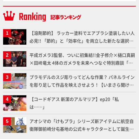
【溶剤節約】 ラッカー塗料でエアブラシ塗装したい人
必見!! 「節約」と「効率化」を両立した新たな選択肢
「カートリッジ式エアーブラシ FLYER-SR2」の使い心
平成ガメラ3監督、ついに初集結!!金子修介×樋口真嗣
地を「HG ブルーティッシュドッグ」で検証！
×田﨑竜太 4体のガメラを未来へつなぐ特別鼎談「ガ
メラ永久保存化プロジェクト FINAL」
プラモデルのスジ彫りってどんな作業？ パネルライン
を彫り足して作品を映えさせよう！【いまさら聞けな
いプラモデルの基礎：スジ彫りとパネルライン】
【コードギアス 新潔のアルマリア】ep20「私
は……」
アオシマの「けもプラ」シリーズ新アイテムに航空自
衛隊御前崎分屯基地の公式キャラクターとして誕生し
た「おまねこ」が着任！けもプラ公式サイト限定版と