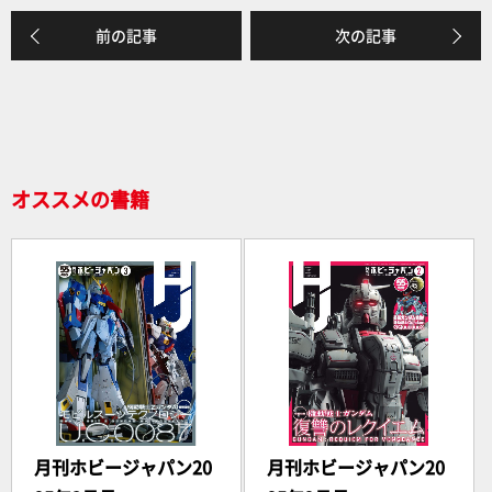
e
前の記事
次の記事
b
o
o
k
オススメの書籍
月刊ホビージャパン20
月刊ホビージャパン20