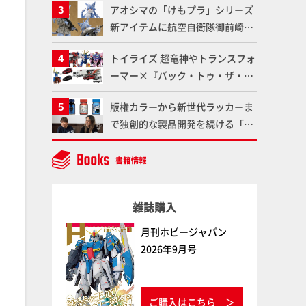
アオシマの「けもプラ」シリーズ
仕上がりに!!【試し読み】
魂】
新アイテムに航空自衛隊御前崎分
屯基地の公式キャラクターとして
トイライズ 超竜神やトランスフォ
誕生した「おまねこ」が着任！け
ーマー×『バック・トゥ・ザ・フ
もプラ公式サイト限定版と通常版
ューチャー』コラボアイテムな
の2ラインで発売！
版権カラーから新世代ラッカーま
ど、タカラトミーの注目アイテム
で独創的な製品開発を続ける「ガ
をチェック!!【タカラトミー
イアノーツ」に塗料開発の裏側と
NEWITEM】
ラッカー塗料の未来についてイン
タビュー！
雑誌購入
月刊ホビージャパン
2026年9月号
ご購入はこちら