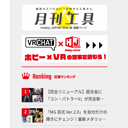
【完全リニューアル】超合金に
「コン・バトラーV」が完全新規
造形で登場！気になる仕様を試作
「MG 百式 Ver.2.0」を自分だけの
品の撮り下ろしでご紹介!!さらに
輝きにチェンジ！最新メタリック
「大鉄人17」＆「ワンエイト」セ
塗料を使ってより金属感を増した
ット情報もお届け！【超合金の