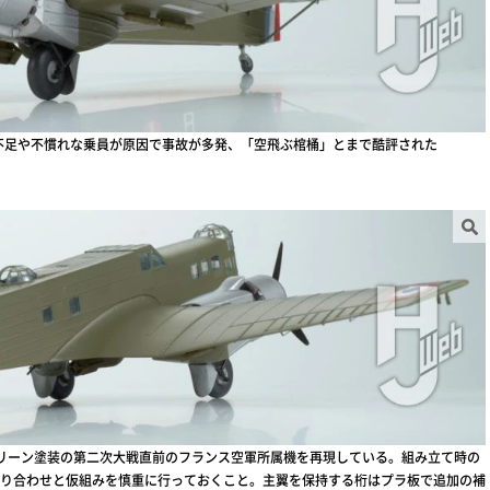
出力不足や不慣れな乗員が原因で事故が多発、「空飛ぶ棺桶」とまで酷評された
リーン塗装の第二次大戦直前のフランス空軍所属機を再現している。組み立て時の
り合わせと仮組みを慎重に行っておくこと。主翼を保持する桁はプラ板で追加の補