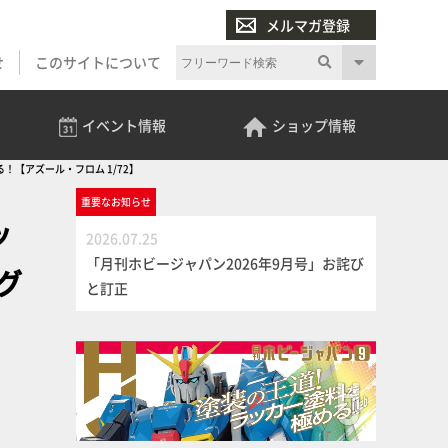
メルマガ登録
せ
このサイトについて
イベント
情報
ショップ
情報
！【アズール・フロム 1/72】
重要な
お知らせ
ッ
2026.07.25
「月刊ホビージャパン2026年9月号」お詫び
グ
と訂正