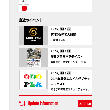
31
1
直近のイベント
2026/
08
/
09
第4回もぎてん加賀
別所地区会館
2026/
08
/
11
岐阜プラモパラダイス 4
各務原市産業文化センター 8F 第...
2026/
08
/
22
2026年夏休みおどんがプラモ
コンテスト
あさぎり町商工コミュニティーセ...