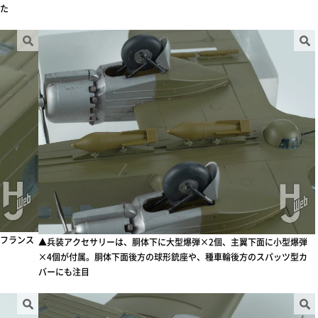
た
フランス
▲兵装アクセサリーは、胴体下に大型爆弾×2個、主翼下面に小型爆弾
×4個が付属。胴体下面後方の球形銃座や、種車輪後方のスパッツ型カ
バーにも注目