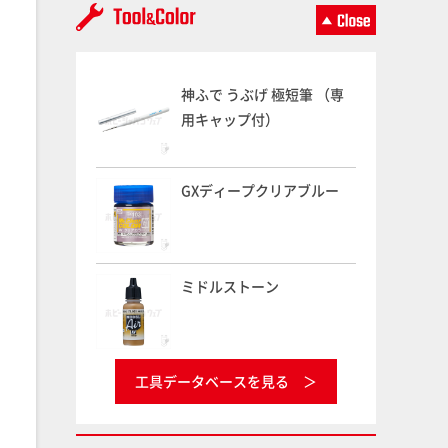
神ふで うぶげ 極短筆 （専
用キャップ付）
GXディープクリアブルー
ミドルストーン
工具データベースを見る