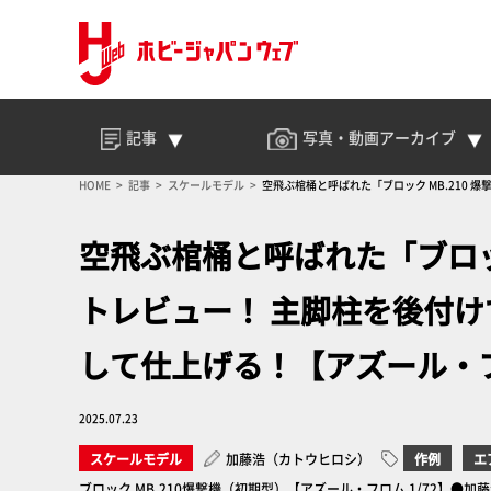
記事
写真・動画
アーカイブ
HOME
記事
スケールモデル
空飛ぶ棺桶と呼ばれた「ブロック MB.210 
空飛ぶ棺桶と呼ばれた「ブロック 
トレビュー！ 主脚柱を後付
して仕上げる！【アズール・フロ
2025.07.23
スケールモデル
加藤浩（カトウヒロシ）
作例
エ
ブロック MB.210爆撃機（初期型）【アズール・フロム 1/72】●加