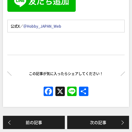
公式X／
＠Hobby_JAPAN_Web
この記事が気に入ったらシェアしてください！
F
X
Li
共
a
n
有
c
e
e
前の記事
次の記事
b