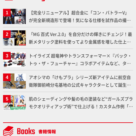
【完全リニューアル】超合金に「コン・バトラーV」
が完全新規造形で登場！気になる仕様を試作品の撮り
下ろしでご紹介!!さらに「大鉄人17」＆「ワンエイ
「MG 百式 Ver.2.0」を自分だけの輝きにチェンジ！最
ト」セット情報もお届け！【超合金の魂】
新メタリック塗料を使ってより金属感を増した仕上が
りに!!【試し読み】
トイライズ 超竜神やトランスフォーマー×『バック・
トゥ・ザ・フューチャー』コラボアイテムなど、タカ
ラトミーの注目アイテムをチェック!!【タカラトミー
アオシマの「けもプラ」シリーズ新アイテムに航空自
NEWITEM】
衛隊御前崎分屯基地の公式キャラクターとして誕生し
た「おまねこ」が着任！けもプラ公式サイト限定版と
肌のシェーディングや髪の毛の塗装など“ガールズプラ
通常版の2ラインで発売！
モクオリティアップ術”で仕上げる！カスタム作例「白
騎士ソフィエラ」が完成！【「アルカナディアプラモ
デルコンテスト」～8月17日（月）11:59まで応募受付
中】