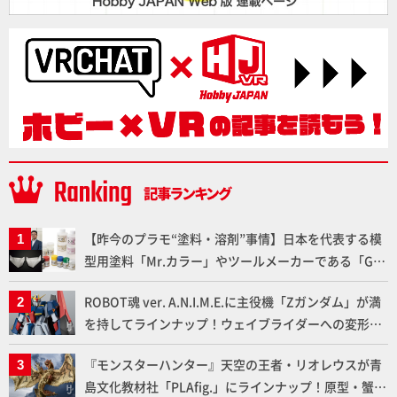
【昨今のプラモ“塗料・溶剤”事情】日本を代表する模
型用塗料「Mr.カラー」やツールメーカーである「GSI
クレオス」が語るラッカー塗料の未来とは？
ROBOT魂 ver. A.N.I.M.E.に主役機「Zガンダム」が満
を持してラインナップ！ウェイブライダーへの変形、
劇中どおりのプロポーションを再現【機動戦士Zガン
『モンスターハンター』天空の王者・リオレウスが青
ダム】
島文化教材社「PLAfig.」にラインナップ！原型・蟹蟲