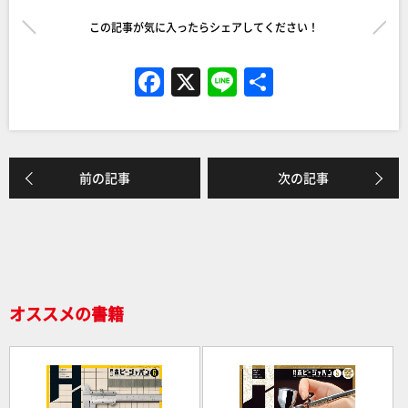
この記事が気に入ったらシェアしてください！
F
X
Li
共
a
n
有
c
e
e
前の記事
次の記事
b
o
o
k
オススメの書籍