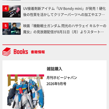
修造氏の彩色作例で超ハイディテールかつ躍動感に満
UV接着剤新アイテム「UV Bondy mini」が発売！硬化
ちた造形をチェック
後の性質を活かしてクリアーパーツへの加工やエフェ
クト仕上げに活用してみよう！【月刊工具】
映画『機動戦士ガンダム 閃光のハサウェイ キルケーの
魔女』の見放題配信が8月31日（月）よりスタート！
Prime Videoで国内独占配信
雑誌購入
月刊ホビージャパン
2026年9月号