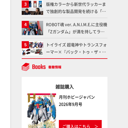
版権カラーから新世代ラッカーま
品の撮り下ろしでご紹介!!さらに
で独創的な製品開発を続ける「ガ
「大鉄人17」＆「ワンエイト」セ
イアノーツ」に塗料開発の裏側と
ット情報もお届け！【超合金の
ROBOT魂 ver. A.N.I.M.E.に主役機
ラッカー塗料の未来についてイン
魂】
「Zガンダム」が満を持してライ
タビュー！
ンナップ！ウェイブライダーへの
トイライズ 超竜神やトランスフォ
変形、劇中どおりのプロポーショ
ーマー×『バック・トゥ・ザ・フ
ンを再現【機動戦士Zガンダム】
ューチャー』コラボアイテムな
ど、タカラトミーの注目アイテム
をチェック!!【タカラトミー
NEWITEM】
雑誌購入
月刊ホビージャパン
2026年9月号
ご購入はこちら