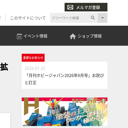
メルマガ登録
せ
このサイトについて
イベント
情報
ショップ
情報
重要な
お知らせ
用拡
2026.07.25
「月刊ホビージャパン2026年9月号」お詫び
と訂正