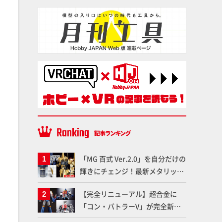
「MG 百式 Ver.2.0」を自分だけの
輝きにチェンジ！最新メタリック
塗料を使ってより金属感を増した
【完全リニューアル】超合金に
仕上がりに!!【試し読み】
「コン・バトラーV」が完全新規
造形で登場！気になる仕様を試作