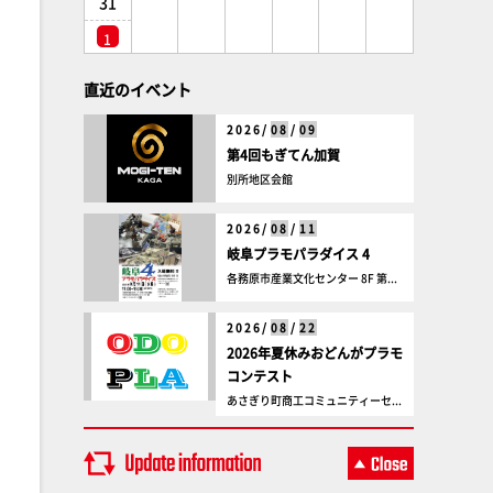
31
1
直近のイベント
2026/
08
/
09
第4回もぎてん加賀
別所地区会館
2026/
08
/
11
岐阜プラモパラダイス 4
各務原市産業文化センター 8F 第...
2026/
08
/
22
2026年夏休みおどんがプラモ
コンテスト
あさぎり町商工コミュニティーセ...