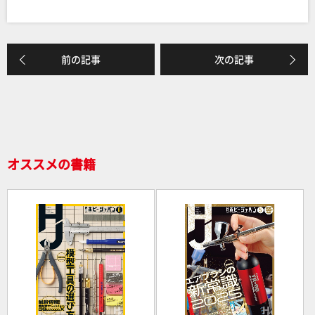
a
n
有
c
e
e
前の記事
次の記事
b
o
o
k
オススメの書籍