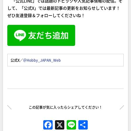
「公式LINE」では話題のトピックや人気記事情報の配信。そ
して、「公式X」では最新記事の更新をお知らせしています！
ぜひ友達登録＆フォローしてくださいね！
公式X／
＠Hobby_JAPAN_Web
この記事が気に入ったらシェアしてください！
F
X
Li
共