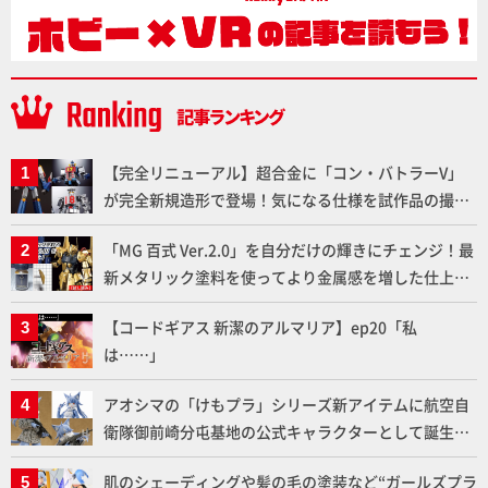
【完全リニューアル】超合金に「コン・バトラーV」
が完全新規造形で登場！気になる仕様を試作品の撮り
下ろしでご紹介!!さらに「大鉄人17」＆「ワンエイ
「MG 百式 Ver.2.0」を自分だけの輝きにチェンジ！最
ト」セット情報もお届け！【超合金の魂】
新メタリック塗料を使ってより金属感を増した仕上が
りに!!【試し読み】
【コードギアス 新潔のアルマリア】ep20「私
は……」
アオシマの「けもプラ」シリーズ新アイテムに航空自
衛隊御前崎分屯基地の公式キャラクターとして誕生し
た「おまねこ」が着任！けもプラ公式サイト限定版と
肌のシェーディングや髪の毛の塗装など“ガールズプラ
通常版の2ラインで発売！