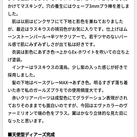
かけてマスキング。穴の養生にはウェーブ3mmプラ棒を差しま
した。
肌は以前はピンクサフにて下地と影色を兼ねておりました
が、最近はラスキウスの鴇羽色がお気に入りです。仕上げはム
ーンストーンパール→半ツヤクリアーで。若干ツヤのないパー
ル感で肌にみずみずしさが出て私は好きです。
衣装は影色にあずき色→上からEx-ホワイトを吹いての立ち上
げ塗装。
インナーはラスキウスの濡烏。少し紫の入った感じが好きで
採用しました。
髪の下地はベースグレーMAX→あずき色。明るすぎず落ち着
いた赤で私のガールズプラモでの使用頻度大です。
赤いクリアーパーツは成型色にてグラデーション表現がされ
ておりそのままでも面白いのですが、今回はエヴァカラーのヴ
ァーミリオンで端の色をプラス。翼はかなり立体的な見た目に
なったと思います。
■天使型ディアーズ完成