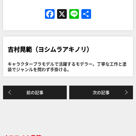
F
X
Li
共
a
n
有
c
e
e
吉村晃範（ヨシムラアキノリ）
b
o
キャラクタープラモデルで活躍するモデラー。丁寧な工作と塗
o
装でジャンルを問わず手掛ける。
k
前の記事
次の記事