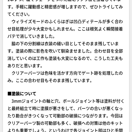
す。手軽に躍動感と精密感が増しますので、ぜひトライしてみ
てください。
ウィライズモードのふくらはぎは凹凸ディテールが多く合わ
せ目処理が少々大変かもしれません。ここは根気よく瞬間接着
パテで消していきました。
脇の下の分割線は衣装の縫い目としてそのまま残していま
す。塗装の際に影色を吹いて馴染ませました。合わせ目を全部
消していくのは工作も塗装も大変になるので、こうした工夫も
ありだと思います。
クリアーパーツは色味を活かす方向でゲート跡を処理したの
み。ここの合わせ目もそのまま残しています。
■塗装について
3mmジョイントの軸と穴、ボールジョイント等は塗料が付く
と最終組立て時に塗膜が悪さをして、パーツの合いが悪くなっ
たり勘合がきつくなって可動部の破損につながります。今回は
クリアーパーツ製の可動部も多く、破損への対策は他のキット
よりも重要でしょう。というわけで各ジョイント部はひと手間