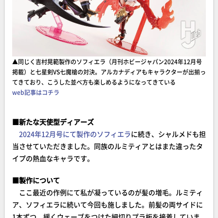
▲同じく吉村晃範製作のソフィエラ（月刊ホビージャパン2024年12月号
掲載）と七星剣VS七魔槍の対決。アルカナディアもキャラクターが出揃っ
てきており、こうした並べ方も楽しめるようになってきている
web記事はコチラ
■新たな天使型ディアーズ
2024年12月号にて製作のソフィエラ
に続き、シャルメドも担
当させていただきました。同族のルミティアとはまた違ったタ
イプの熱血なキャラです。
■製作について
ここ最近の作例にて私が凝っているのが髪の増毛。ルミティ
ア、ソフィエラに続いて今回も施しました。前髪の両サイドに
1本ずつ、緩くウェーブをつけた細切りプラ板を接着していま