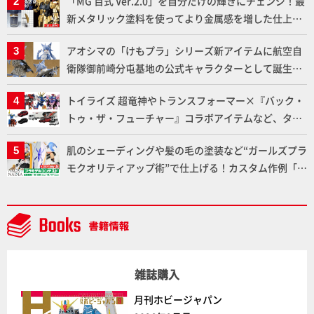
「MG 百式 Ver.2.0」を自分だけの輝きにチェンジ！最
ト」セット情報もお届け！【超合金の魂】
新メタリック塗料を使ってより金属感を増した仕上が
りに!!【試し読み】
アオシマの「けもプラ」シリーズ新アイテムに航空自
衛隊御前崎分屯基地の公式キャラクターとして誕生し
た「おまねこ」が着任！けもプラ公式サイト限定版と
トイライズ 超竜神やトランスフォーマー×『バック・
通常版の2ラインで発売！
トゥ・ザ・フューチャー』コラボアイテムなど、タカ
ラトミーの注目アイテムをチェック!!【タカラトミー
肌のシェーディングや髪の毛の塗装など“ガールズプラ
NEWITEM】
モクオリティアップ術”で仕上げる！カスタム作例「白
騎士ソフィエラ」が完成！【「アルカナディアプラモ
デルコンテスト」～8月17日（月）11:59まで応募受付
中】
雑誌購入
月刊ホビージャパン