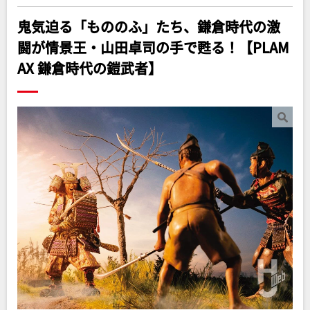
鬼気迫る「もののふ」たち、鎌倉時代の激
闘が情景王・山田卓司の手で甦る！【PLAM
AX 鎌倉時代の鎧武者】