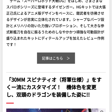
ゲーム『スーパーロボット大戦OG』をはじめ、さまざまな
スパロボシリーズに登場するダイゼンガー。HGキットでは大張
正己氏によるアニメ版デザインをベースに、鎧武者を彷彿させ
るデザインが忠実に立体化されています。シャープなパーツ設
計とメリハリの効いた力強いプロポーション、そして大きな参
式斬艦刀を自在に振るうためのしなやかかつ頑強な可動設計が
盛り込まれたキットにディテールアップを加えたレビュー作例
です！
記事はこちら
「30MM スピナティオ（将軍仕様）」をす
くー流にカスタマイズ！ 機体色を変更
し、双頭のドラゴンを装備した姿に!!