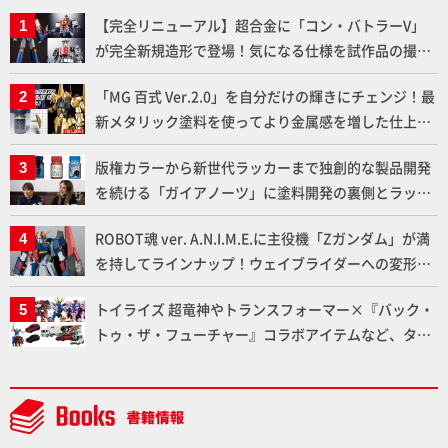
【完全リニューアル】超合金に「コン・バトラーV」
が完全新規造形で登場！気になる仕様を試作品の撮り
下ろしでご紹介!!さらに「大鉄人17」＆「ワンエイ
「MG 百式 Ver.2.0」を自分だけの輝きにチェンジ！最
ト」セット情報もお届け！【超合金の魂】
新メタリック塗料を使ってより金属感を増した仕上が
りに!!【試し読み】
版権カラーから新世代ラッカーまで独創的な製品開発
を続ける「ガイアノーツ」に塗料開発の裏側とラッカ
ー塗料の未来についてインタビュー！
ROBOT魂 ver. A.N.I.M.E.に主役機「Zガンダム」が満
を持してラインナップ！ウェイブライダーへの変形、
劇中どおりのプロポーションを再現【機動戦士Zガン
トイライズ 超竜神やトランスフォーマー×『バック・
ダム】
トゥ・ザ・フューチャー』コラボアイテムなど、タカ
ラトミーの注目アイテムをチェック!!【タカラトミー
NEWITEM】