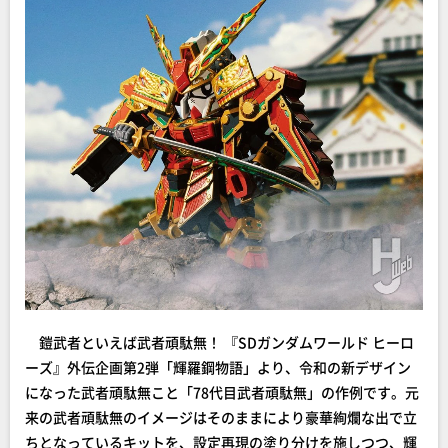
鎧武者といえば武者頑駄無！ 『SDガンダムワールド ヒーロ
ーズ』外伝企画第2弾「輝羅鋼物語」より、令和の新デザイン
になった武者頑駄無こと「78代目武者頑駄無」の作例です。元
来の武者頑駄無のイメージはそのままにより豪華絢爛な出で立
ちとなっているキットを、設定再現の塗り分けを施しつつ、輝