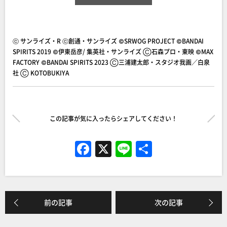
ⓒ サンライズ・R ⓒ創通・サンライズ ©SRWOG PROJECT ©BANDAI
SPIRITS 2019 ©伊東岳彦/ 集英社・サンライズ Ⓒ石森プロ・東映 ©MAX
FACTORY ©BANDAI SPIRITS 2023 Ⓒ三浦建太郎・スタジオ我画／白泉
社 Ⓒ KOTOBUKIYA
この記事が気に入ったらシェアしてください！
F
X
Li
共
a
n
有
c
e
e
前の記事
次の記事
b