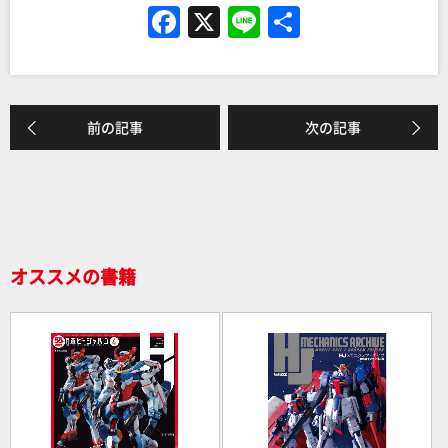
F
X
Li
共
a
n
有
c
e
e
前の記事
次の記事
b
o
o
k
オススメの書籍