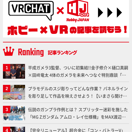
平成ガメラ3監督、ついに初集結!!金子修介×樋口真嗣
×田﨑竜太 4体のガメラを未来へつなぐ特別鼎談「ガ
メラ永久保存化プロジェクト FINAL」
プラモデルのスジ彫りってどんな作業？ パネルライン
を彫り足して作品を映えさせよう！【いまさら聞けな
いプラモデルの基礎：スジ彫りとパネルライン】
伝説のガンプラ作例とは？ スプリッター迷彩を施した
「MG Zガンダム アムロ・レイ仕様機」をMAX渡辺が
ふたたび塗る!!【試し読み】
【完全リニューアル】超合金に「コン・バトラーV」