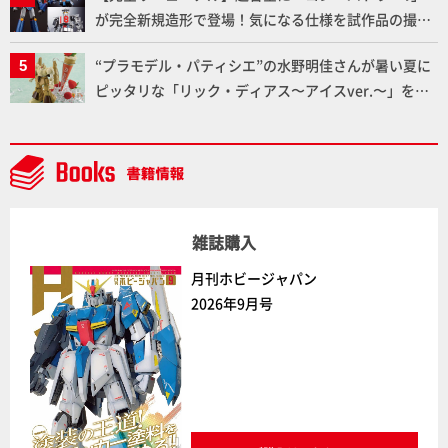
が完全新規造形で登場！気になる仕様を試作品の撮り
下ろしでご紹介!!さらに「大鉄人17」＆「ワンエイ
“プラモデル・パティシエ”の水野明佳さんが暑い夏に
ト」セット情報もお届け！【超合金の魂】
ピッタリな「リック・ディアス〜アイスver.〜」を製
作【ガンダムフォワード Vol.11抜粋】
雑誌購入
月刊ホビージャパン
2026年9月号