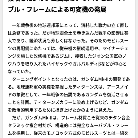
ブル・フレームによる可変機の発展
一年戦争後の地球連邦軍にとって、消耗した戦力の立て直し
は急務であった。だが地球圏全土を巻き込んだ戦争の影響は甚
大であり、経済状況も芳しくはなかった。そのためモビルスー
ツの再配備にあたっては、従来機の継続運用や、マイナーチェ
ンジを施した改修機であるジムII、接収したジオン公国軍のノ
ウハウを取り入れたハイザックやガルバルディβなどが中心と
なっていた。
ターニングポイントとなったのは、ガンダムMk-IIの開発であ
る。地球連邦軍の実権を掌握したティターンズは、アースノイ
ドの象徴として、一年戦争の伝説であるガンダムを復活させる
ことを計画。ティターンズカラーに染め上げるなど、ガンダム
を政治的利用するために担ぎ上げたかのように見えた。
だが、ガンダムMk-IIは、フレーム材質こそ従来のチタン合金
セラミック複合材だが、構造的には完全なムーバブル・フレー
ムを採用し、従来のモノコック方式のモビルスーツとは一線を