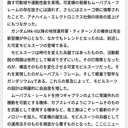
画す可動域や運動性能を実現。可変機の発展もムーバブル・フ
レームの存在抜きには語れず、さらにはエゥーゴ側に強奪され
たことで、アナハイム・エレクトロニクス社側の技術の底上げ
にもつながった。
ガンダムMk-II以降の地球連邦軍・ティターンズの機体は完全
新型機が中心となり、なかでもトレンドとなったのは、前述し
た可変モビルスーツの登場である。
モビルスーツは時代を変えた兵器ではあったものの、活動範
囲の問題は依然として解消できずにいた。その打開策となった
のが、構造そのものを変化させる可変モビルスーツだった。そ
れを実現したのがムーバブル・フレーム、そして軽量で堅牢な
ガンダリウムγである。これらの普及によって、モビルスーツ
の設計は飛躍的に自由度を増した。
ムーバブル・シールドを持つギャプランのように常識外れの
機動を可能とする機体、ガブスレイのようにフレームそのもの
を武器として使用する機体など、各工廠はこぞって最新のテク
ノロジーを投入。可変機の誕生は、モビルスーツの兵器として
の運用法そのものを根底から覆すものとなった。ここにニュー