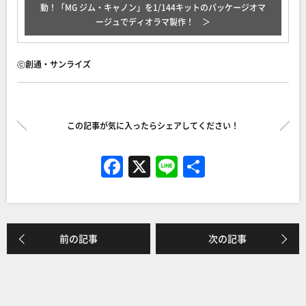
動！「MG ジム・キャノン」を1/144キットのパッケージオマ
ージュでディオラマ製作！
ⓒ創通・サンライズ
この記事が気に入ったらシェアしてください！
F
X
Li
共
a
n
有
c
e
e
前の記事
次の記事
b
o
o