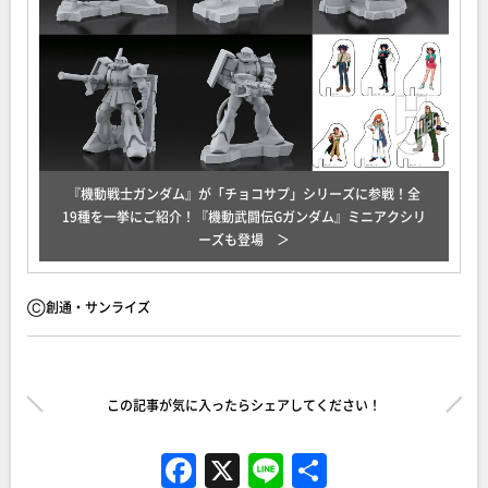
『機動戦士ガンダム』が「チョコサプ」シリーズに参戦！全
19種を一挙にご紹介！『機動武闘伝Gガンダム』ミニアクシリ
ーズも登場
Ⓒ創通・サンライズ
この記事が気に入ったらシェアしてください！
F
X
Li
共