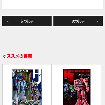
a
n
有
c
e
e
前の記事
次の記事
b
o
o
k
オススメの書籍