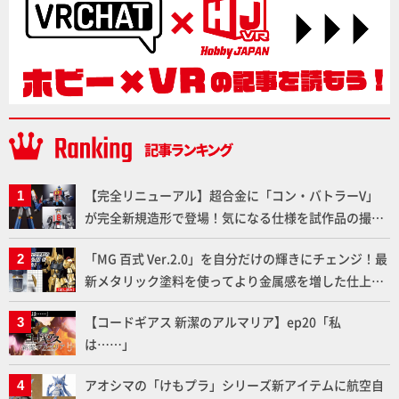
【完全リニューアル】超合金に「コン・バトラーV」
が完全新規造形で登場！気になる仕様を試作品の撮り
下ろしでご紹介!!さらに「大鉄人17」＆「ワンエイ
「MG 百式 Ver.2.0」を自分だけの輝きにチェンジ！最
ト」セット情報もお届け！【超合金の魂】
新メタリック塗料を使ってより金属感を増した仕上が
りに!!【試し読み】
【コードギアス 新潔のアルマリア】ep20「私
は……」
アオシマの「けもプラ」シリーズ新アイテムに航空自