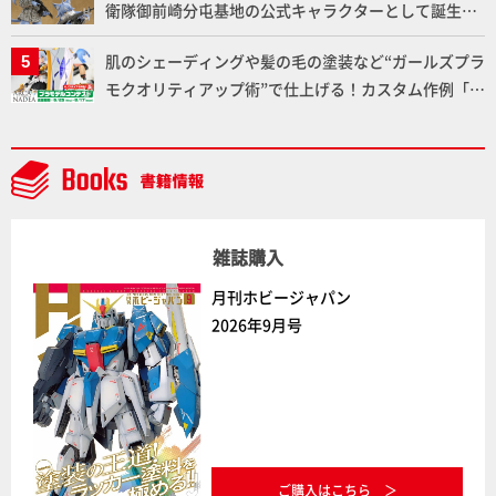
衛隊御前崎分屯基地の公式キャラクターとして誕生し
た「おまねこ」が着任！けもプラ公式サイト限定版と
肌のシェーディングや髪の毛の塗装など“ガールズプラ
通常版の2ラインで発売！
モクオリティアップ術”で仕上げる！カスタム作例「白
騎士ソフィエラ」が完成！【「アルカナディアプラモ
デルコンテスト」～8月17日（月）11:59まで応募受付
中】
雑誌購入
月刊ホビージャパン
2026年9月号
ご購入はこちら