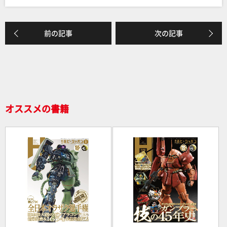
c
e
e
前の記事
次の記事
b
o
o
k
オススメの書籍