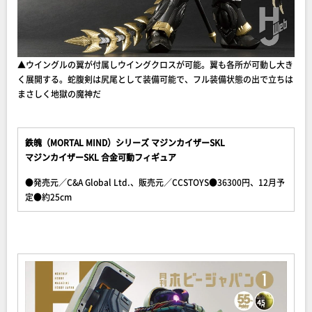
▲ウイングルの翼が付属しウイングクロスが可能。翼も各所が可動し大き
く展開する。蛇腹剣は尻尾として装備可能で、フル装備状態の出で立ちは
まさしく地獄の魔神だ
鉄魄（MORTAL MIND）シリーズ マジンカイザーSKL
マジンカイザーSKL 合金可動フィギュア
●発売元／C&A Global Ltd.、販売元／CCSTOYS●36300円、12月予
定●約25cm