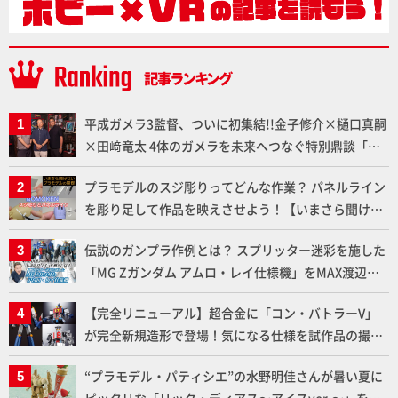
平成ガメラ3監督、ついに初集結!!金子修介×樋口真嗣
×田﨑竜太 4体のガメラを未来へつなぐ特別鼎談「ガ
メラ永久保存化プロジェクト FINAL」
プラモデルのスジ彫りってどんな作業？ パネルライン
を彫り足して作品を映えさせよう！【いまさら聞けな
いプラモデルの基礎：スジ彫りとパネルライン】
伝説のガンプラ作例とは？ スプリッター迷彩を施した
「MG Zガンダム アムロ・レイ仕様機」をMAX渡辺が
ふたたび塗る!!【試し読み】
【完全リニューアル】超合金に「コン・バトラーV」
が完全新規造形で登場！気になる仕様を試作品の撮り
下ろしでご紹介!!さらに「大鉄人17」＆「ワンエイ
“プラモデル・パティシエ”の水野明佳さんが暑い夏に
ト」セット情報もお届け！【超合金の魂】