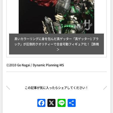
黒いカラーリングに身を包んだ真ゲッター「真ゲッター1 ブラ
ック」が圧倒的クオリティーで合金可動フィギュア化！【鉄魄
ⓒ2010 Go Nagai / Dynamic Planning-MS
この記事が気に入ったらシェアしてください！
F
X
Li
共
a
n
有