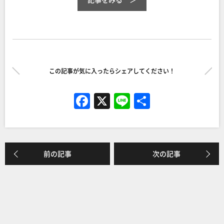
この記事が気に入ったらシェアしてください！
F
X
Li
共
a
n
有
c
e
e
前の記事
次の記事
b
o
o
k