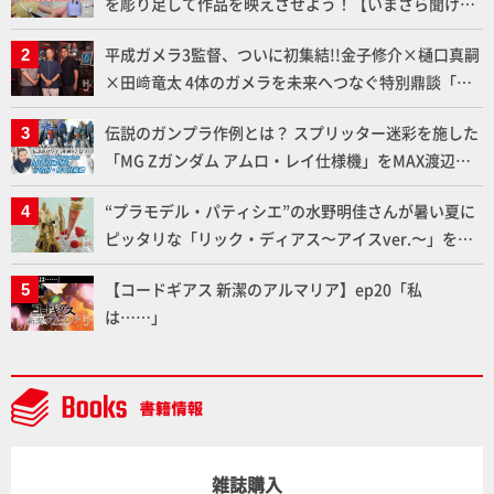
を彫り足して作品を映えさせよう！【いまさら聞けな
いプラモデルの基礎：スジ彫りとパネルライン】
平成ガメラ3監督、ついに初集結!!金子修介×樋口真嗣
×田﨑竜太 4体のガメラを未来へつなぐ特別鼎談「ガ
メラ永久保存化プロジェクト FINAL」
伝説のガンプラ作例とは？ スプリッター迷彩を施した
「MG Zガンダム アムロ・レイ仕様機」をMAX渡辺が
ふたたび塗る!!【試し読み】
“プラモデル・パティシエ”の水野明佳さんが暑い夏に
ピッタリな「リック・ディアス〜アイスver.〜」を製
作【ガンダムフォワード Vol.11抜粋】
【コードギアス 新潔のアルマリア】ep20「私
は……」
雑誌購入