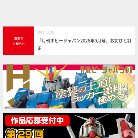
k
2026.07.25
重要な
「月刊ホビージャパン2026年9月号」お詫びと訂
お知らせ
正