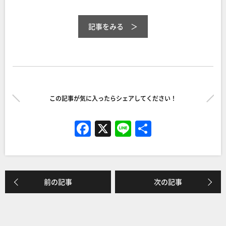
記事をみる
この記事が気に入ったらシェアしてください！
F
X
Li
共
a
n
有
c
e
e
前の記事
次の記事
b
o
o