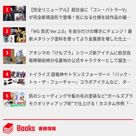
【完全リニューアル】超合金に「コン・バトラーV」
が完全新規造形で登場！気になる仕様を試作品の撮り
下ろしでご紹介!!さらに「大鉄人17」＆「ワンエイ
「MG 百式 Ver.2.0」を自分だけの輝きにチェンジ！最
ト」セット情報もお届け！【超合金の魂】
新メタリック塗料を使ってより金属感を増した仕上が
りに!!【試し読み】
アオシマの「けもプラ」シリーズ新アイテムに航空自
衛隊御前崎分屯基地の公式キャラクターとして誕生し
た「おまねこ」が着任！けもプラ公式サイト限定版と
トイライズ 超竜神やトランスフォーマー×『バック・
通常版の2ラインで発売！
トゥ・ザ・フューチャー』コラボアイテムなど、タカ
ラトミーの注目アイテムをチェック!!【タカラトミー
肌のシェーディングや髪の毛の塗装など“ガールズプラ
NEWITEM】
モクオリティアップ術”で仕上げる！カスタム作例「白
騎士ソフィエラ」が完成！【「アルカナディアプラモ
デルコンテスト」～8月17日（月）11:59まで応募受付
中】