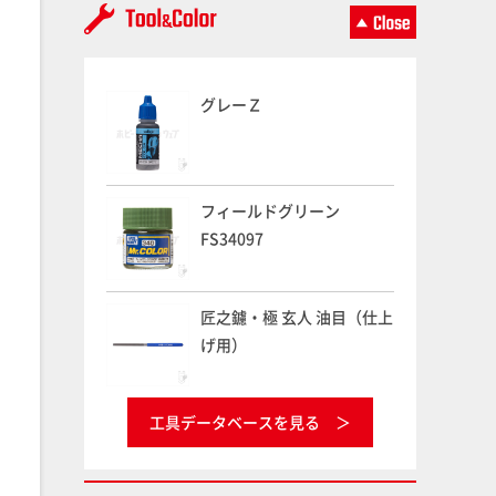
グレーＺ
フィールドグリーン
FS34097
匠之鑢・極 玄人 油目（仕上
げ用）
工具データベースを見る