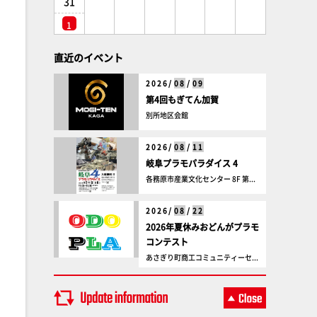
31
1
直近のイベント
2026/
08
/
09
第4回もぎてん加賀
別所地区会館
2026/
08
/
11
岐阜プラモパラダイス 4
各務原市産業文化センター 8F 第...
2026/
08
/
22
2026年夏休みおどんがプラモ
コンテスト
あさぎり町商工コミュニティーセ...