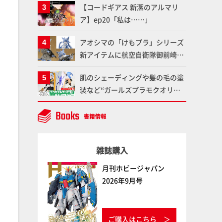
【コードギアス 新潔のアルマリ
仕上がりに!!【試し読み】
魂】
ア】ep20「私は……」
アオシマの「けもプラ」シリーズ
新アイテムに航空自衛隊御前崎分
屯基地の公式キャラクターとして
肌のシェーディングや髪の毛の塗
誕生した「おまねこ」が着任！け
装など“ガールズプラモクオリテ
もプラ公式サイト限定版と通常版
ィアップ術”で仕上げる！カスタ
の2ラインで発売！
ム作例「白騎士ソフィエラ」が完
成！【「アルカナディアプラモデ
ルコンテスト」～8月17日（月）
雑誌購入
11:59まで応募受付中】
月刊ホビージャパン
2026年9月号
ご購入はこちら