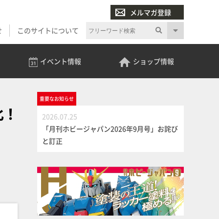
メルマガ登録
せ
このサイトについて
イベント
情報
ショップ
情報
重要な
お知らせ
化！
2026.07.25
「月刊ホビージャパン2026年9月号」お詫び
と訂正