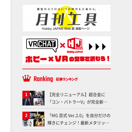
【完全リニューアル】超合金に
「コン・バトラーV」が完全新規
造形で登場！気になる仕様を試作
「MG 百式 Ver.2.0」を自分だけの
品の撮り下ろしでご紹介!!さらに
輝きにチェンジ！最新メタリック
「大鉄人17」＆「ワンエイト」セ
塗料を使ってより金属感を増した
ット情報もお届け！【超合金の