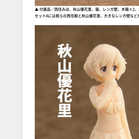
▲ 付属品／西住みほ、秋山優花里、猫、レンガ壁、木箱×2
セットAには我らの西住殿と秋山優花里、大きなレンガ壁など