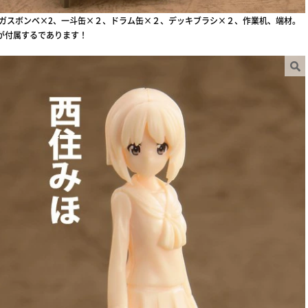
、ガスボンベ×2、一斗缶×２、ドラム缶×２、デッキブラシ×２、作業机、端材。
が付属するであります！