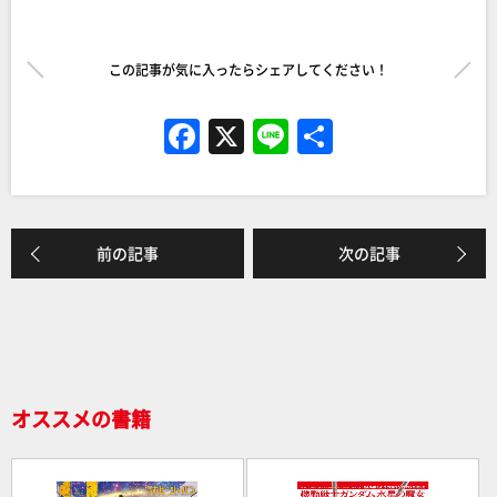
この記事が気に入ったらシェアしてください！
F
X
Li
共
a
n
有
c
e
e
前の記事
次の記事
b
o
o
k
オススメの書籍