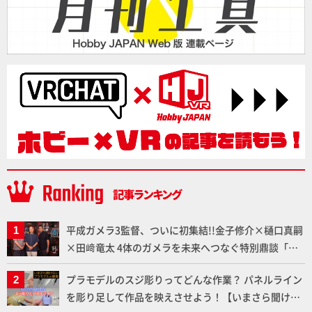
平成ガメラ3監督、ついに初集結!!金子修介×樋口真嗣
×田﨑竜太 4体のガメラを未来へつなぐ特別鼎談「ガ
メラ永久保存化プロジェクト FINAL」
プラモデルのスジ彫りってどんな作業？ パネルライン
を彫り足して作品を映えさせよう！【いまさら聞けな