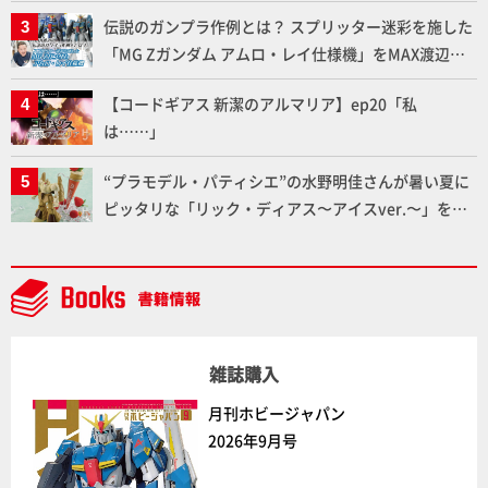
いプラモデルの基礎：スジ彫りとパネルライン】
伝説のガンプラ作例とは？ スプリッター迷彩を施した
「MG Zガンダム アムロ・レイ仕様機」をMAX渡辺が
ふたたび塗る!!【試し読み】
【コードギアス 新潔のアルマリア】ep20「私
は……」
“プラモデル・パティシエ”の水野明佳さんが暑い夏に
ピッタリな「リック・ディアス〜アイスver.〜」を製
作【ガンダムフォワード Vol.11抜粋】
雑誌購入
月刊ホビージャパン
2026年9月号