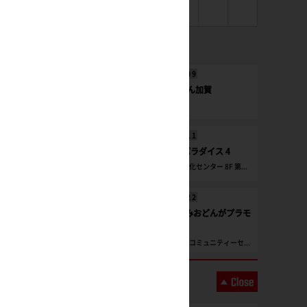
1
直近のイベント
2026/
08
/
09
第4回もぎてん加賀
別所地区会館
2026/
08
/
11
岐阜プラモパラダイス 4
各務原市産業文化センター 8F 第...
2026/
08
/
22
2026年夏休みおどんがプラモ
コンテスト
あさぎり町商工コミュニティーセ...