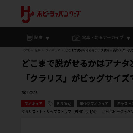
記事
写真・動画
アーカイブ
HOME
記事
フィギュア
どこまで脱がせるかはアナタ次第☆ 高峰ナダレ氏
どこまで脱がせるかはアナタ
「クラリス」がビッグサイズ
2024.02.05
フィギュア
BINDing
美少女フィギュア
キャスト
クラリス・Ｌ・リップストップ【BINDing 1/4】 月刊ホビージャパ