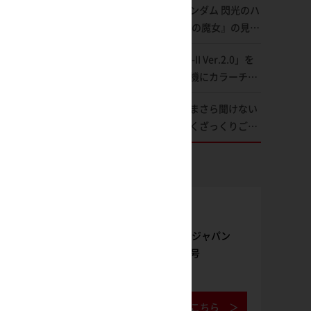
映画『機動戦士ガンダム 閃光のハ
変形、劇中どおりのプロポーショ
サウェイ キルケーの魔女』の見放
ンを再現【機動戦士Zガンダム】
題配信が8月31日（月）よりスタ
「MG ガンダムMk-II Ver.2.0」を
ート！Prime Videoで国内独占配
アムロ・レイ仕様機にカラーチェ
信
ンジ!! ラッカー塗料の定番技法を
ラッカー塗料のいまさら聞けない
押さえるだけでハイクオリティの
特徴を分かりやすくざっくりご紹
作例に!!【試し読み】
介！ 水性塗料との差を確認しよ
う！
雑誌購入
月刊ホビージャパン
2026年9月号
ご購入はこちら