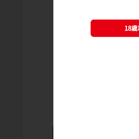
18
▲ 購入特典としてこちらのイラスト
る