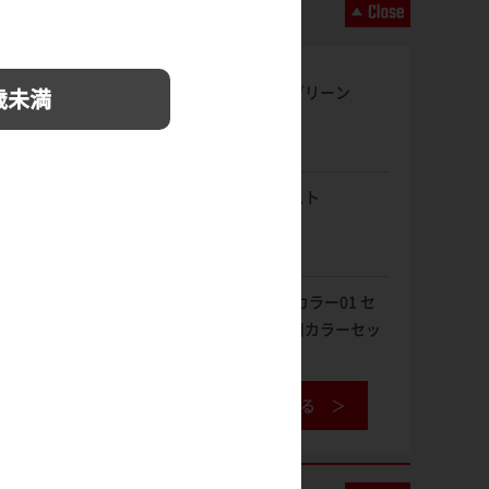
ガンダムメタグリーン
歳未満
フレッシュラスト
HJモデラーズカラー01 セ
イラマスオ専用カラーセッ
ト
工具データベースを見る