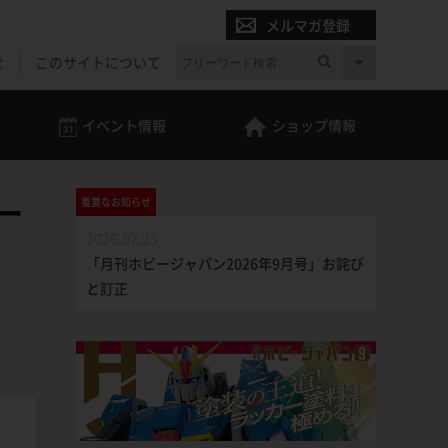
メルマガ登録
せ
このサイトについて
イベント
情報
ショップ
情報
ー
重要な
お知らせ
2026.07.25
「月刊ホビージャパン2026年9月号」お詫び
と訂正