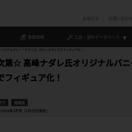
お知らせ
お問い合わ
書籍情報
工具・塗料
データベース
オリジナルバニー「クラリス」がビッグサイズでフィギュア化！
次第☆ 高峰ナダレ氏オリジナルバニ
でフィギュア化！
オフ
完成品
ン2024年3月号（1月25日発売）