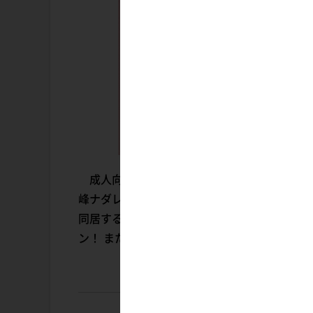
成人向けビックサイズフィギュアブランド・BI
峰ナダレ氏が描くオリジナルバニーガール・ク
同居する、魅力あふれるデザインとなっている
ン！ また、クリアー素材や布素材を使用する