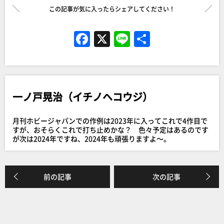
この記事が気に入ったらシェアしてください！
F
X
Li
共
a
n
有
c
e
e
一ノ戸晃治（イチノヘコウジ）
b
o
月刊ホビージャパンでの作例は2023年に入ってこれで4作目で
o
すが、おそらくこれで打ち止めかな？ 色々予定はあるのです
が次は2024年ですね、2024年も頑張りますよ～。
k
前の記事
次の記事