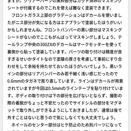
ますが。クリアーパーツの黒枠部分はカット済みのマスキング
シートが付属するのでこれを使えば難なく塗装できます。
フロントガラス上部のグラデーションはデカールを使いまし
たがニス部分が気になる方はエアブラシで塗装したほうがいい
かもしれませんね。フロントバンパーの黒い部分はマスキング
シートがないのでここもがんばってマスキングしましょう。テ
ールランプ中央の300ZXのデカールはマークセッターを使って
裏側から貼って塗装しています。パーツの取り付けは精度が良
すぎるせいかタイトなので塗膜の厚さを考慮して事前にすり合
わせをして余裕を持たせておいたほうがいいでしょう。黒いラ
インの部分はリアバンパーのみ若干細く浅い感じだったので
0.6mmのタガネで彫り直しています。ラインはデカールが用意
されていますが今回は0.5mmのラインテープを貼り付けていま
す。ボディの取り付けは下の部分を広げないとならず、撮影の
際の着脱がちょっと不安だったのでサイドシルの部分をマグネ
ットで取り外しができるようにしておきましたが、通常は後で
外すことはないと思うので気にしなくても大丈夫でしょう。
ホイールのセンター部分はヒケ防止のため別パーツになって