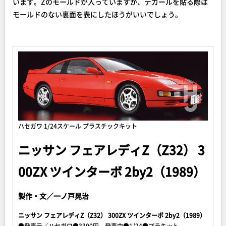
います。Zのモールドが入っていますが、デカールを貼る際は
モールドのない裏面を表にしたほうがいいでしょう。
ハセガワ 1/24スケール プラスチックキット
ニッサン フェアレディZ（Z32） 3
00ZX ツインターボ 2by2（1989）
製作・文／一ノ戸晃治
ニッサン フェアレディZ（Z32） 300ZX ツインターボ 2by2（1989）
●発売元／ハセガワ●3300円、発売中●1/24●プラキット