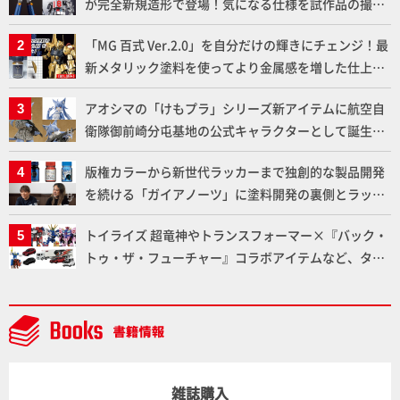
が完全新規造形で登場！気になる仕様を試作品の撮り
下ろしでご紹介!!さらに「大鉄人17」＆「ワンエイ
「MG 百式 Ver.2.0」を自分だけの輝きにチェンジ！最
ト」セット情報もお届け！【超合金の魂】
新メタリック塗料を使ってより金属感を増した仕上が
りに!!【試し読み】
アオシマの「けもプラ」シリーズ新アイテムに航空自
衛隊御前崎分屯基地の公式キャラクターとして誕生し
た「おまねこ」が着任！けもプラ公式サイト限定版と
版権カラーから新世代ラッカーまで独創的な製品開発
通常版の2ラインで発売！
を続ける「ガイアノーツ」に塗料開発の裏側とラッカ
ー塗料の未来についてインタビュー！
トイライズ 超竜神やトランスフォーマー×『バック・
トゥ・ザ・フューチャー』コラボアイテムなど、タカ
ラトミーの注目アイテムをチェック!!【タカラトミー
NEWITEM】
雑誌購入