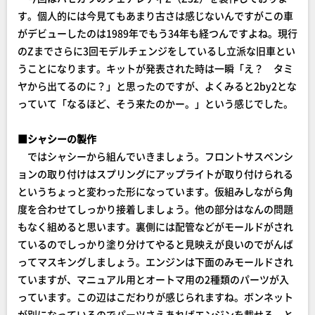
す。個人的には今見てもあまり古さは感じないんですがこの車
がデビューしたのは1989年でもう34年も経つんですよね。現行
のZまでさらに3回モデルチェンジをしているし立派な旧車とい
うことになります。キットが発表された時は一瞬「え？ タミ
ヤから出てるのに？」と思ったのですが、よくみると2by2とな
っていて「なるほど、そう来たのかー。」という感じでした。
■シャシーの製作
ではシャシーから組んでいきましょう。フロントサスペンシ
ョンの取り付けはスプリングにアップライトが取り付けられる
というちょっと変わった形になっています。仮組みしながら角
度を合わせてしっかり接着しましょう。他の部分はなんの問題
もなく組めると思います。裏側には配管などがモールドがされ
ているのでしっかり塗り分けてやると見映えが良いのでがんば
ってマスキングしましょう。エンジンは下面のみモールドされ
ていますが、マニュアル用とオートマ用の2種類のパーツが入
っています。この辺はこだわりが感じられますね。ボンネット
が別になっているのでパーツさえあればエンジンを載せる、と