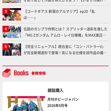
いプラモデルの基礎：スジ彫りとパネルライン】
【コードギアス 新潔のアルマリア】ep20「私
は……」
伝説のガンプラ作例とは？ スプリッター迷彩を施した
「MG Zガンダム アムロ・レイ仕様機」をMAX渡辺が
ふたたび塗る!!【試し読み】
【完全リニューアル】超合金に「コン・バトラーV」
が完全新規造形で登場！気になる仕様を試作品の撮り
下ろしでご紹介!!さらに「大鉄人17」＆「ワンエイ
ト」セット情報もお届け！【超合金の魂】
雑誌購入
月刊ホビージャパン
2026年9月号