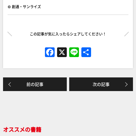
© 創通・サンライズ
この記事が気に入ったらシェアしてください！
F
X
Li
共
a
n
有
c
e
e
前の記事
次の記事
b
o
o
k
オススメの書籍