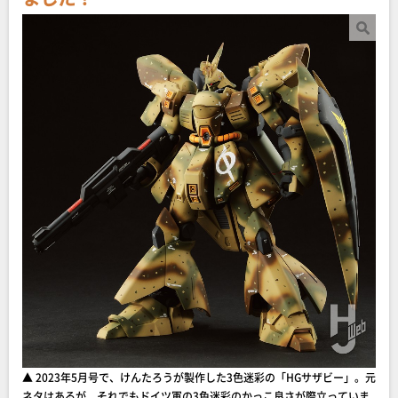
▲ 2023年5月号で、けんたろうが製作した3色迷彩の「HGサザビー」。元
ネタはあるが、それでもドイツ軍の3色迷彩のかっこ良さが際立っていま