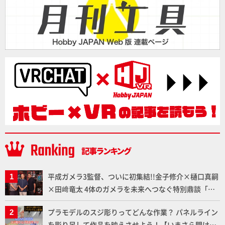
平成ガメラ3監督、ついに初集結!!金子修介×樋口真嗣
×田﨑竜太 4体のガメラを未来へつなぐ特別鼎談「ガ
メラ永久保存化プロジェクト FINAL」
プラモデルのスジ彫りってどんな作業？ パネルライン
を彫り足して作品を映えさせよう！【いまさら聞けな