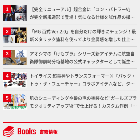
【完全リニューアル】超合金に「コン・バトラーV」
が完全新規造形で登場！気になる仕様を試作品の撮り
下ろしでご紹介!!さらに「大鉄人17」＆「ワンエイ
「MG 百式 Ver.2.0」を自分だけの輝きにチェンジ！最
ト」セット情報もお届け！【超合金の魂】
新メタリック塗料を使ってより金属感を増した仕上が
りに!!【試し読み】
アオシマの「けもプラ」シリーズ新アイテムに航空自
衛隊御前崎分屯基地の公式キャラクターとして誕生し
た「おまねこ」が着任！けもプラ公式サイト限定版と
トイライズ 超竜神やトランスフォーマー×『バック・
通常版の2ラインで発売！
トゥ・ザ・フューチャー』コラボアイテムなど、タカ
ラトミーの注目アイテムをチェック!!【タカラトミー
肌のシェーディングや髪の毛の塗装など“ガールズプラ
NEWITEM】
モクオリティアップ術”で仕上げる！カスタム作例「白
騎士ソフィエラ」が完成！【「アルカナディアプラモ
デルコンテスト」～8月17日（月）11:59まで応募受付
中】