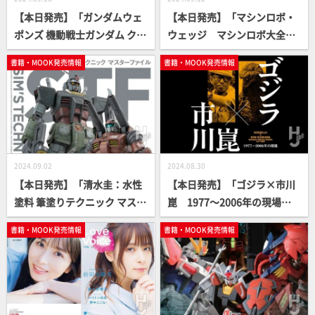
【本日発売】「ガンダムウェ
【本日発売】「マシンロボ・
ポンズ 機動戦士ガンダム クク
ウェッジ マシンロボ大全集
ルス・ドアンの島編」【ガン
[復刻版]」【高精細スキャ
書籍・MOOK発売情報
書籍・MOOK発売情報
ダムMOOK】
ン】
2024.09.02
2024.08.30
【本日発売】「清水圭：水性
【本日発売】「ゴジラ×市川
塗料 筆塗りテクニック マスタ
崑 1977～2006年の現場」
ーファイル SIM'S TECHNIQ
【自伝】
書籍・MOOK発売情報
書籍・MOOK発売情報
UE FILE」【How To】