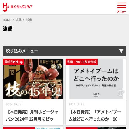
メニュー
HOME
連載
検索
連載
絞り込みメニュー
最新号Pick up
書籍・MOOK発売情報
2024.10.25
2024.10.25
【本日発売】月刊ホビージャ
【本日発売】「アメトイブー
パン 2024年 12月号をピック
ムはどこへ行ったのか 90年
アップ！
代フィギュアブーム、熱狂の