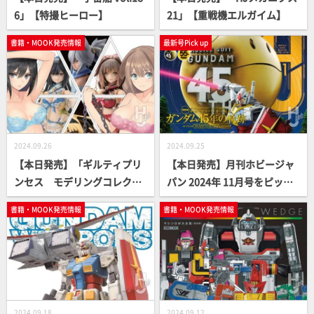
6」【特撮ヒーロー】
21」【重戦機エルガイム】
書籍・MOOK発売情報
最新号Pick up
2024.09.26
2024.09.25
【本日発売】「ギルティプリ
【本日発売】月刊ホビージャ
ンセス モデリングコレクシ
パン 2024年 11月号をピック
ョン」【ガールズプラモ】
アップ！
書籍・MOOK発売情報
書籍・MOOK発売情報
2024.09.18
2024.09.12