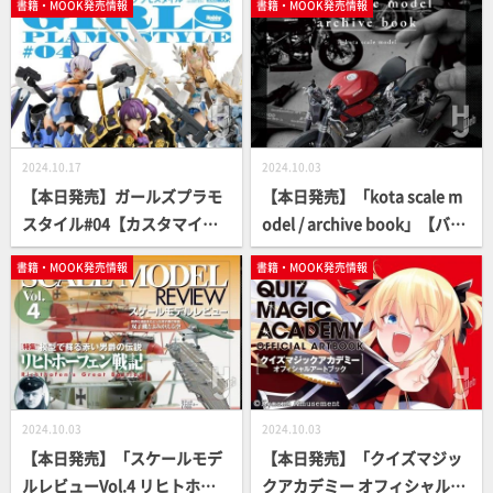
書籍・MOOK発売情報
書籍・MOOK発売情報
舞台裏」【エッセイ】
2024.10.17
2024.10.03
【本日発売】ガールズプラモ
【本日発売】「kota scale m
スタイル#04【カスタマイズ
odel / archive book」【バイ
の可能性】
クモデル】
書籍・MOOK発売情報
書籍・MOOK発売情報
2024.10.03
2024.10.03
【本日発売】「スケールモデ
【本日発売】「クイズマジッ
ルレビューVol.4 リヒトホー
クアカデミー オフィシャルア