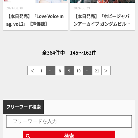
2024.08.30
2024.08.29
【本日発売】「Love Voice m
【本日発売】「ホビージャパ
ag. vol.2」【声優誌】
ンアーカイブ ガンダムビルド
メタバース編」
全364件中 145～162件
＜
1
…
8
9
10
…
21
＞
フリーワード検索
検索