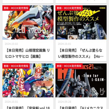
フェン戦記」【スケールモデ
ートブック」【アーケードゲ
書籍・MOOK発売情報
書籍・MOOK発売情報
ル】
ーム】
2024.10.02
2024.10.01
【本日発売】山根理宏画集 リ
【本日発売】「ぜんぶ塗らな
ヒロトマサヒロ【画集】
い模型製作のススメ」【How
To】
書籍・MOOK発売情報
書籍・MOOK発売情報
2024.10.01
2024.09.28
【本日発売】「宇宙船 vol.18
【本日発売】「HJメカニクス