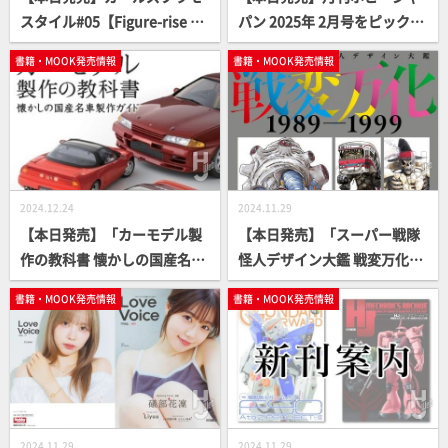
スタイル#05【Figure-rise St
パン 2025年 2月号をピックア
andard／30 MINUTES SISTE
ップ！
書籍・MOOK発売情報
書籍・MOOK発売情報
RS】
2024.12.24
2024.11.29
【本日発売】「カーモデル製
【本日発売】「スーパー戦隊
作の教科書 懐かしの国産名車
怪人デザイン大鑑 戦変万化
製作ガイド」【車模型】
1989-1999」【デザイン画
書籍・MOOK発売情報
書籍・MOOK発売情報
集】
2024.11.29
2024.11.29