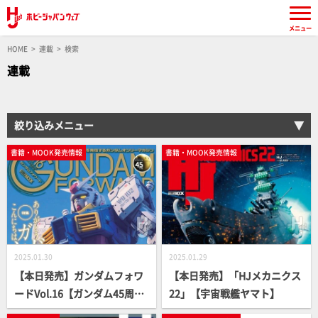
メニュー
HOME
連載
検索
連載
絞り込みメニュー
書籍・MOOK発売情報
書籍・MOOK発売情報
2025.01.30
2025.01.29
【本日発売】ガンダムフォワ
【本日発売】「HJメカニクス
ードVol.16【ガンダム45周
22」【宇宙戦艦ヤマト】
年】