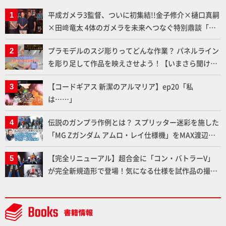
平成ガメラ3監督、ついに初集結!!金子修介×樋口真嗣
×田﨑竜太 4体のガメラを未来へつなぐ特別鼎談「ガ
メラ永久保存化プロジェクト FINAL」
プラモデルのスジ彫りってどんな作業？ パネルライン
を彫り足して作品を映えさせよう！【いまさら聞けな
いプラモデルの基礎：スジ彫りとパネルライン】
【コードギアス 新潔のアルマリア】ep20「私
は……」
伝説のガンプラ作例とは？ スプリッター迷彩を施した
「MG Zガンダム アムロ・レイ仕様機」をMAX渡辺が
ふたたび塗る!!【試し読み】
【完全リニューアル】超合金に「コン・バトラーV」
が完全新規造形で登場！気になる仕様を試作品の撮り
下ろしでご紹介!!さらに「大鉄人17」＆「ワンエイ
ト」セット情報もお届け！【超合金の魂】