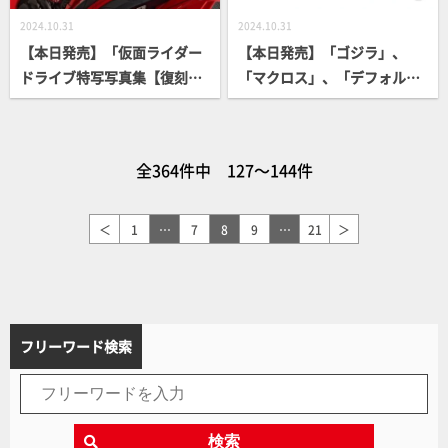
2024.10.31
2024.10.31
【本日発売】「仮面ライダー
【本日発売】「ゴジラ」、
ドライブ特写写真集【復刻
「マクロス」、「デフォルメ
版】」【仮面ライダー】
ロボット」書籍続々登場！
全364件中 127～144件
＜
1
…
7
8
9
…
21
＞
フリーワード検索
検索