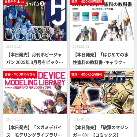
最新号Pick up
書籍・MOOK発売情報
2025.01.24
2025.01.21
【本日発売】月刊ホビージャ
【本日発売】「はじめての水
パン 2025年 3月号をピックア
性塗料の教科書 -キャラクタ
ップ！
ープラモ編-」【How To】
書籍・MOOK発売情報
書籍・MOOK発売情報
2025.01.17
2025.01.09
【本日発売】「メガミデバイ
【本日発売】「破獄のマジン
ス モデリングライブラリ」
ガー ③」【コミックス】