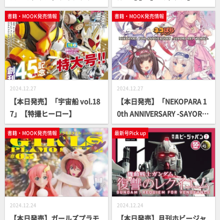
【デカール付き】
書籍・MOOK発売情報
書籍・MOOK発売情報
2024.12.27
2024.12.27
【本日発売】「宇宙船 vol.18
【本日発売】「NEKOPARA 1
7」【特撮ヒーロー】
0th ANNIVERSARY -SAYORI A
RT WORKS-」【画集】
書籍・MOOK発売情報
最新号Pick up
2024.12.24
2024.12.24
【本日発売】ガールズプラモ
【本日発売】月刊ホビージャ