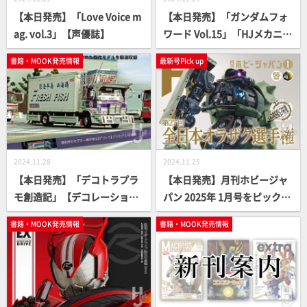
【本日発売】「Love Voice m
【本日発売】「ガンダムフォ
ag. vol.3」【声優誌】
ワード Vol.15」「HJメカニク
スアーカイブ 機動戦士ガンダ
書籍・MOOK発売情報
最新号Pick up
ム ジオン脅威のメカニズム
編」【ガンプラ】
2024.11.28
2024.11.25
【本日発売】「デコトラプラ
【本日発売】月刊ホビージャ
モ創造記」【デコレーション
パン 2025年 1月号をピックア
トラック】
ップ！
書籍・MOOK発売情報
書籍・MOOK発売情報