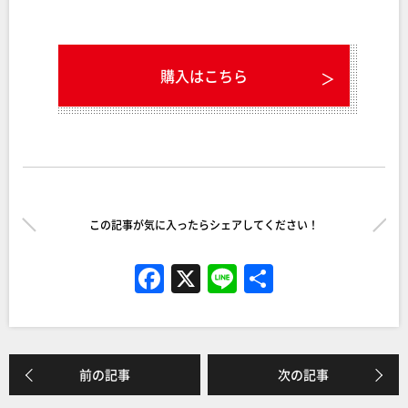
購入はこちら
この記事が気に入ったらシェアしてください！
F
X
Li
共
a
n
有
c
e
e
前の記事
次の記事
b