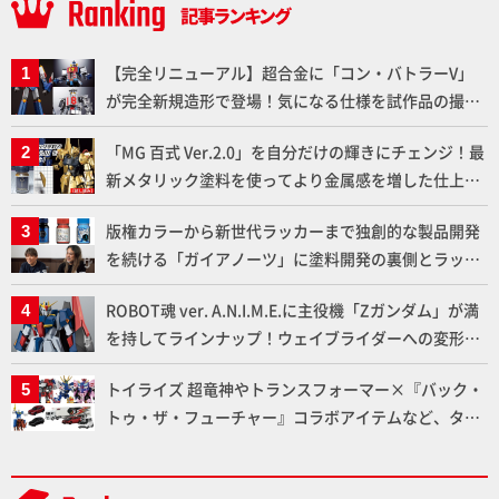
【完全リニューアル】超合金に「コン・バトラーV」
が完全新規造形で登場！気になる仕様を試作品の撮り
下ろしでご紹介!!さらに「大鉄人17」＆「ワンエイ
「MG 百式 Ver.2.0」を自分だけの輝きにチェンジ！最
ト」セット情報もお届け！【超合金の魂】
新メタリック塗料を使ってより金属感を増した仕上が
りに!!【試し読み】
版権カラーから新世代ラッカーまで独創的な製品開発
を続ける「ガイアノーツ」に塗料開発の裏側とラッカ
ー塗料の未来についてインタビュー！
ROBOT魂 ver. A.N.I.M.E.に主役機「Zガンダム」が満
を持してラインナップ！ウェイブライダーへの変形、
劇中どおりのプロポーションを再現【機動戦士Zガン
トイライズ 超竜神やトランスフォーマー×『バック・
ダム】
トゥ・ザ・フューチャー』コラボアイテムなど、タカ
ラトミーの注目アイテムをチェック!!【タカラトミー
NEWITEM】