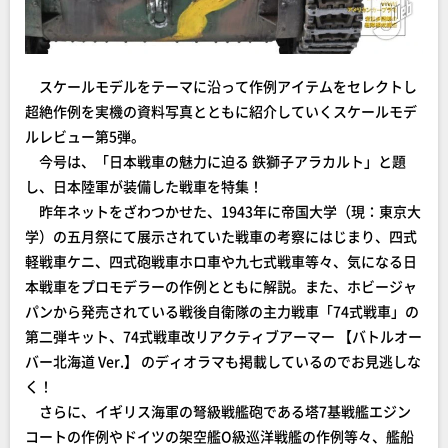
スケールモデルをテーマに沿って作例アイテムをセレクトし
超絶作例を実機の資料写真とともに紹介していくスケールモデ
ルレビュー第5弾。
今号は、「日本戦車の魅力に迫る 鉄獅子アラカルト」と題
し、日本陸軍が装備した戦車を特集！
昨年ネットをざわつかせた、1943年に帝国大学（現：東京大
学）の五月祭にて展示されていた戦車の考察にはじまり、四式
軽戦車ケニ、四式砲戦車ホロ車や九七式戦車等々、気になる日
本戦車をプロモデラーの作例とともに解説。また、ホビージャ
パンから発売されている戦後自衛隊の主力戦車「74式戦車」の
第二弾キット、74式戦車改リアクティブアーマー 【バトルオー
バー北海道 Ver.】 のディオラマも掲載しているのでお見逃しな
く！
さらに、イギリス海軍の弩級戦艦砲である塔7基戦艦エジン
コートの作例やドイツの架空艦O級巡洋戦艦の作例等々、艦船