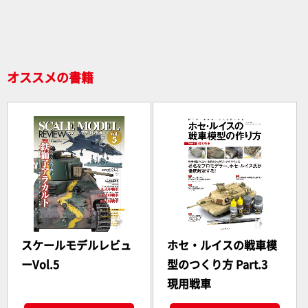
o
o
k
オススメの書籍
スケールモデルレビュ
ホセ・ルイスの戦車模
ーVol.5
型のつくり方 Part.3
現用戦車