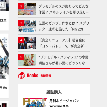
体のガメラを未来へつなぐ特別鼎
プラモデルのスジ彫りってどんな
談「ガメラ永久保存化プロジェク
作業？ パネルラインを彫り足して
ト FINAL」
作品を映えさせよう！【いまさら
22年
伝説のガンプラ作例とは？ スプリ
聞けないプラモデルの基礎：スジ
ッター迷彩を施した「MG Zガン
彫りとパネルライン】
ダム アムロ・レイ仕様機」をMAX
【完全リニューアル】超合金に
渡辺がふたたび塗る!!【試し読
「コン・バトラーV」が完全新規
み】
造形で登場！気になる仕様を試作
“プラモデル・パティシエ”の水野
品の撮り下ろしでご紹介!!さらに
明佳さんが暑い夏にピッタリな
「大鉄人17」＆「ワンエイト」セ
「リック・ディアス〜アイス
ット情報もお届け！【超合金の
ver.〜」を製作【ガンダムフォワ
魂】
ード Vol.11抜粋】
 Vo
雑誌購入
月刊ホビージャパン
2026年9月号