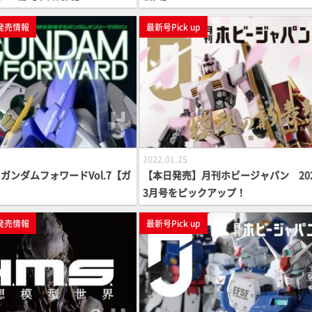
発売情報
最新号Pick up
2022.01.25
ガンダムフォワードVol.7【ガ
【本日発売】月刊ホビージャパン 20
3月号をピックアップ！
発売情報
最新号Pick up