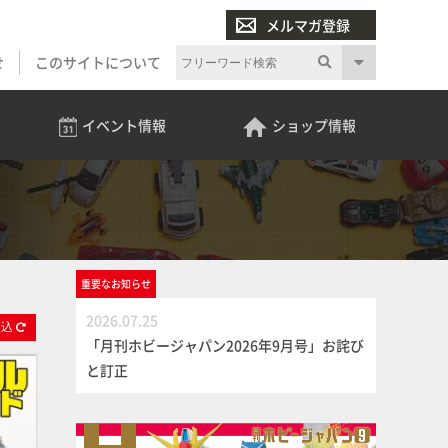
メルマガ登録
せ
このサイトについて
イベント
情報
ショップ
情報
重要な
お知らせ
2026.07.25
絞
込
「月刊ホビージャパン2026年9月号」お詫び
と訂正