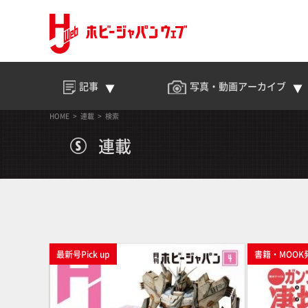
記事
写真・動画
アーカイブ
HOME
連載
検索
連載
最新号Pick up
書籍・MOOK