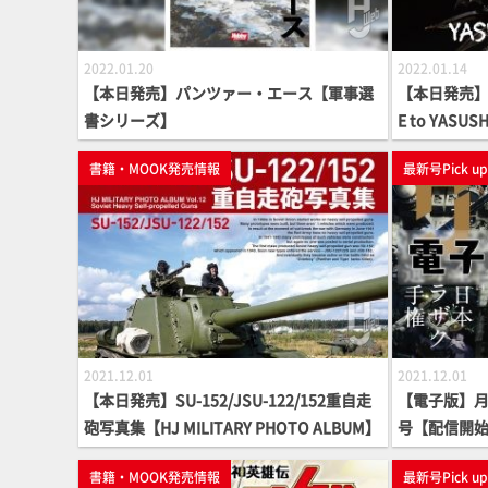
2022.01.20
2022.01.14
【本日発売】パンツァー・エース【軍事選
【本日発売】H.
書シリーズ】
E to YAS
ク】
書籍・MOOK発売情報
最新号Pick u
2021.12.01
2021.12.01
【本日発売】SU-152/JSU-122/152重自走
【電子版】月刊
砲写真集【HJ MILITARY PHOTO ALBUM】
号【配信開
書籍・MOOK発売情報
最新号Pick u