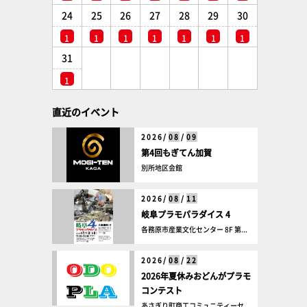
24
25
26
27
28
29
30
1
1
1
1
1
1
1
31
1
直近のイベント
2026/
08
/
09
第4回もぎてん加賀
別所地区会館
2026/
08
/
11
岐阜プラモパラダイス 4
各務原市産業文化センター 8F 第...
2026/
08
/
22
2026年夏休みおどんがプラモ
コンテスト
あさぎり町商工コミュニティーセ...