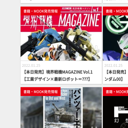
書籍・MOOK発売情報
書籍・MOOK
2022.01.25
2022.01.25
【本日発売】境界戦機MAGAZINE Vol.1
【本日発売】
【工業デザイン×最新ロボット＝???】
ンダム00】
書籍・MOOK発売情報
書籍・MOOK