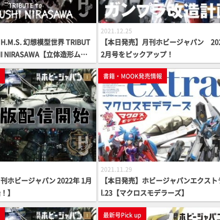
2021.12.25
M.S. 幻想模型世界 TRIBUT
【本日発売】月刊ホビージャパン 20
USHI NIRASAWA【立体造形ムッ
2月号をピックアップ！
p
書籍・MOOK発売情報
2021.11.29
ホビージャパン 2022年 1月
【本日発売】ホビージャパンエクストラ
始！】
l.23【マクロスモデラーズ】
p
最新号Pick up