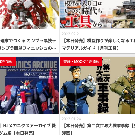
2022.02.21
週末でつくる ガンプラ凄技テ
【本日発売】模型作りが楽しくなる工
ガンプラ簡単フィニッシュのス
マテリアルガイド【月刊工具】
ング編【ガンプラ HowTo M
発売情報
書籍・MOOK発売情報
2022.01.28
】HJメカニクスアーカイブ 機
【本日発売】第二次世界大戦軍事録【
ダム編【本日発売】
漫画】