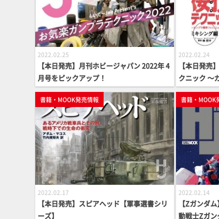
2022.02.25
2022.02.24
【本日発売】月刊ホビージャパン 2022年 4
【本日発売】
月号をピックアップ！
クニック ～
スメ～ミキシ
書籍・MOOK発売情報
書籍・MOOK
OOK】
2022.02.17
2022.02.14
【本日発売】スピアヘッド【軍事選書シリ
【Zガンダム
ーズ】
動戦士Zガン