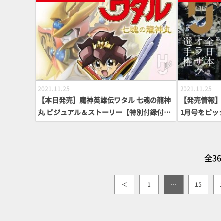
2021.11.25
2021.11.25
【本日発売】魔神英雄伝ワタル 七魂の龍神
【発売情報】
丸 ビジュアル＆ストーリー【特別付録付
1月号をピッ
き】
全3
＜
1
…
15