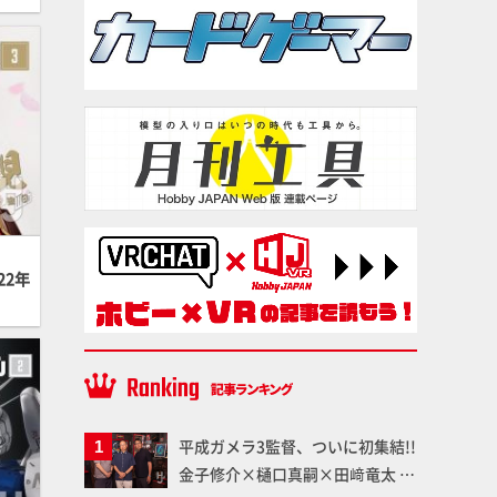
22年
平成ガメラ3監督、ついに初集結!!
金子修介×樋口真嗣×田﨑竜太 4