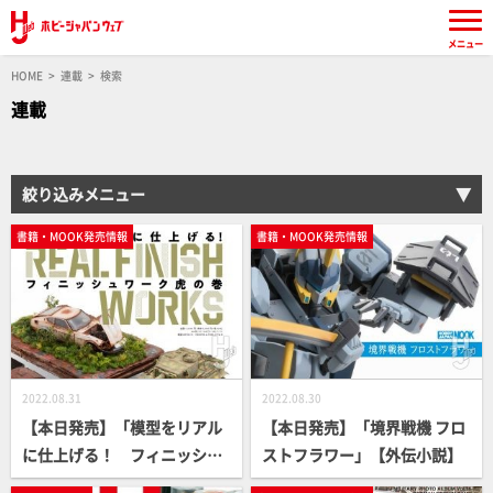
メニュー
HOME
連載
検索
連載
絞り込みメニュー
書籍・MOOK発売情報
書籍・MOOK発売情報
2022.08.31
2022.08.30
【本日発売】「模型をリアル
【本日発売】「境界戦機 フロ
に仕上げる！ フィニッシュ
ストフラワー」【外伝小説】
ワーク虎の巻」【How To】