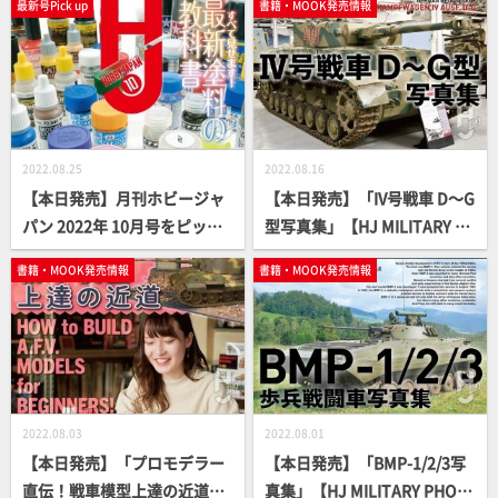
最新号Pick up
書籍・MOOK発売情報
2022.08.25
2022.08.16
【本日発売】月刊ホビージャ
【本日発売】「IV号戦車 D～G
パン 2022年 10月号をピック
型写真集」【HJ MILITARY P
アップ！
HOTO ALBUM】
書籍・MOOK発売情報
書籍・MOOK発売情報
2022.08.03
2022.08.01
【本日発売】「プロモデラー
【本日発売】「BMP-1/2/3写
直伝！戦車模型上達の近道」
真集」【HJ MILITARY PHOT