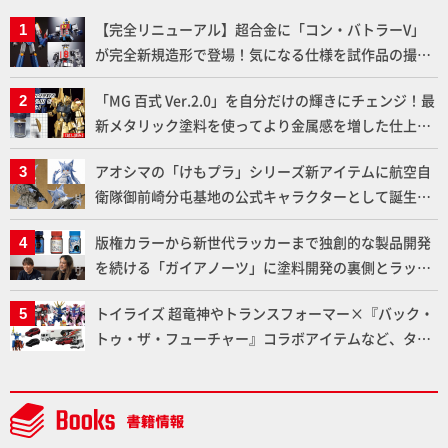
【完全リニューアル】超合金に「コン・バトラーV」
が完全新規造形で登場！気になる仕様を試作品の撮り
下ろしでご紹介!!さらに「大鉄人17」＆「ワンエイ
「MG 百式 Ver.2.0」を自分だけの輝きにチェンジ！最
ト」セット情報もお届け！【超合金の魂】
新メタリック塗料を使ってより金属感を増した仕上が
りに!!【試し読み】
アオシマの「けもプラ」シリーズ新アイテムに航空自
衛隊御前崎分屯基地の公式キャラクターとして誕生し
た「おまねこ」が着任！けもプラ公式サイト限定版と
版権カラーから新世代ラッカーまで独創的な製品開発
通常版の2ラインで発売！
を続ける「ガイアノーツ」に塗料開発の裏側とラッカ
ー塗料の未来についてインタビュー！
トイライズ 超竜神やトランスフォーマー×『バック・
トゥ・ザ・フューチャー』コラボアイテムなど、タカ
ラトミーの注目アイテムをチェック!!【タカラトミー
NEWITEM】