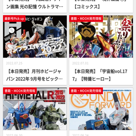
ン画集 光の記憶 ウルトラマン
【コミックス】
ティガ・ダイナ・ガイア編」
最新号Pick up
書籍・MOOK発売情報
【特撮ヒーロー】
2022.07.25
2022.07.01
【本日発売】月刊ホビージャ
【本日発売】「宇宙船vol.17
パン 2022年 9月号をピックア
7」【特撮ヒーロー】
ップ！
書籍・MOOK発売情報
書籍・MOOK発売情報
2022.06.30
2022.06.24