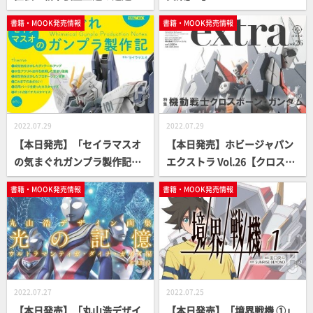
【How To】
O ALBUM】
書籍・MOOK発売情報
書籍・MOOK発売情報
2022.07.29
2022.07.29
【本日発売】「セイラマスオ
【本日発売】ホビージャパン
の気まぐれガンプラ製作記」
エクストラ Vol.26【クロスボ
【How To】
ーン・ガンダム】
書籍・MOOK発売情報
書籍・MOOK発売情報
2022.07.27
2022.07.25
【本日発売】「丸山浩デザイ
【本日発売】「境界戦機 ①」