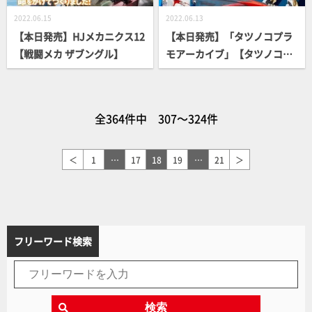
2022.06.15
2022.06.13
【本日発売】HJメカニクス12
【本日発売】「タツノコプラ
【戦闘メカ ザブングル】
モアーカイブ」【タツノコプ
ロ60周年】
全364件中 307～324件
＜
1
…
17
18
19
…
21
＞
フリーワード検索
検索