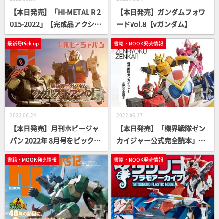
【本日発売】「HI-METAL R 2
【本日発売】ガンダムフォワ
015-2022」【完成品アクショ
ードVol.8【νガンダム】
ンフィギュア】
最新号Pick up
書籍・MOOK発売情報
2022.06.24
2022.06.17
【本日発売】月刊ホビージャ
【本日発売】「機界戦隊ゼン
パン 2022年 8月号をピックア
カイジャー公式完全読本」
ップ！
【スーパー戦隊】
書籍・MOOK発売情報
書籍・MOOK発売情報