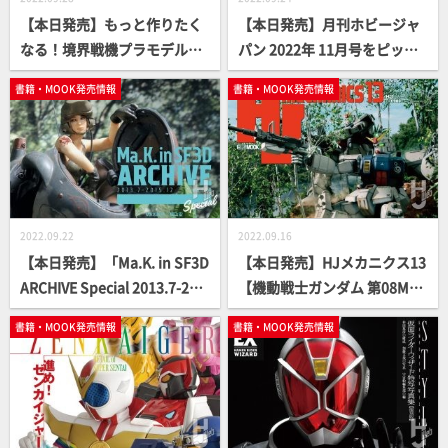
【本日発売】もっと作りたく
【本日発売】月刊ホビージャ
なる！境界戦機プラモデル製
パン 2022年 11月号をピック
作指南書【模型オリジナル作
アップ！
書籍・MOOK発売情報
書籍・MOOK発売情報
例製作法】
2022.09.22
2022.09.16
【本日発売】「Ma.K. in SF3D
【本日発売】HJメカニクス13
ARCHIVE Special 2013.7-201
【機動戦士ガンダム 第08MS
5.12 vol.4」【MAX渡辺×横
小隊】
書籍・MOOK発売情報
書籍・MOOK発売情報
山宏】