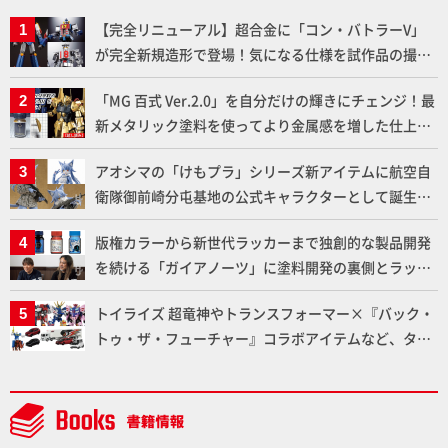
【完全リニューアル】超合金に「コン・バトラーV」
が完全新規造形で登場！気になる仕様を試作品の撮り
下ろしでご紹介!!さらに「大鉄人17」＆「ワンエイ
「MG 百式 Ver.2.0」を自分だけの輝きにチェンジ！最
ト」セット情報もお届け！【超合金の魂】
新メタリック塗料を使ってより金属感を増した仕上が
りに!!【試し読み】
アオシマの「けもプラ」シリーズ新アイテムに航空自
衛隊御前崎分屯基地の公式キャラクターとして誕生し
た「おまねこ」が着任！けもプラ公式サイト限定版と
版権カラーから新世代ラッカーまで独創的な製品開発
通常版の2ラインで発売！
を続ける「ガイアノーツ」に塗料開発の裏側とラッカ
ー塗料の未来についてインタビュー！
トイライズ 超竜神やトランスフォーマー×『バック・
トゥ・ザ・フューチャー』コラボアイテムなど、タカ
ラトミーの注目アイテムをチェック!!【タカラトミー
NEWITEM】