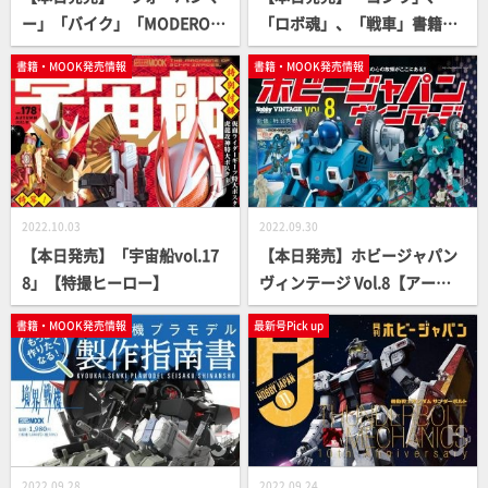
ー」「バイク」「MODEROI
「ロボ魂」、「戦車」書籍
D」「マフィア梶田」!? 見逃
続々登場！【シリーズもの多
書籍・MOOK発売情報
書籍・MOOK発売情報
し厳禁な書籍が続々登場！
数】
2022.10.03
2022.09.30
【本日発売】「宇宙船vol.17
【本日発売】ホビージャパン
8」【特撮ヒーロー】
ヴィンテージ Vol.8【アート
ミック】
書籍・MOOK発売情報
最新号Pick up
2022.09.28
2022.09.24