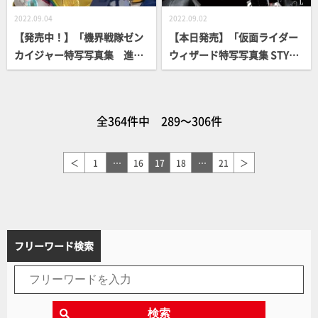
2022.09.04
2022.09.02
【発売中！】「機界戦隊ゼン
【本日発売】「仮面ライダー
カイジャー特写写真集 進
ウィザード特写写真集 STYLE
め！ゼンカイジャー」【スー
【復刻版】」【仮面ライダ
パー戦隊】
ー】
全364件中 289～306件
＜
1
…
16
17
18
…
21
＞
フリーワード検索
検索