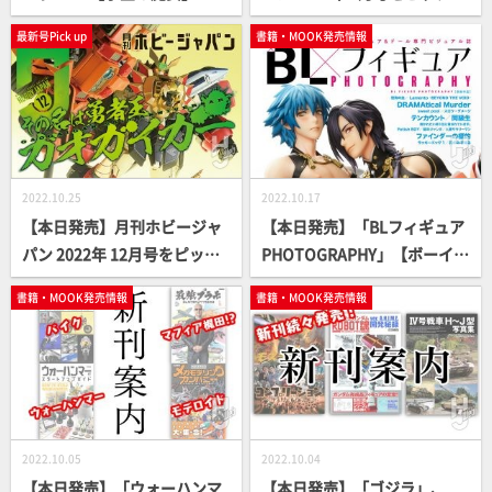
ップ！
最新号Pick up
書籍・MOOK発売情報
2022.10.25
2022.10.17
【本日発売】月刊ホビージャ
【本日発売】「BLフィギュア
パン 2022年 12月号をピック
PHOTOGRAPHY」【ボーイズ
アップ！
ラブ】
書籍・MOOK発売情報
書籍・MOOK発売情報
2022.10.05
2022.10.04
【本日発売】「ウォーハンマ
【本日発売】「ゴジラ」、