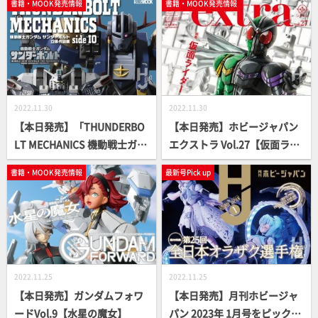
書籍・MOOK発売情報
書籍・MOOK発売情報
集】
2022.11.30
2022.11.30
【本日発売】「THUNDERBO
【本日発売】ホビージャパン
LT MECHANICS 機動戦士ガン
エクストラ Vol.27【仮面ライ
ダム サンダーボルト 立体作品
ダー 】
書籍・MOOK発売情報
最新号Pick up
集 side IO」【第1弾】
2022.11.25
2022.11.25
【本日発売】ガンダムフォワ
【本日発売】月刊ホビージャ
ードVol.9【水星の魔女】
パン 2023年 1月号をピックア