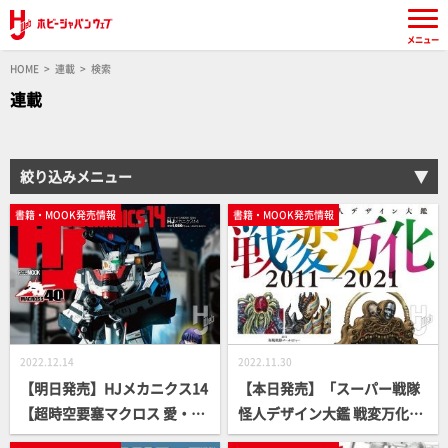
メニュー
HOME
連載
検索
連載
絞り込みメニュー
書籍・MOOK発売情報
書籍・MOOK発売情報
2022.12.14
2022.11.30
【明日発売】HJメカニクス14
【本日発売】「スーパー戦隊
【超時空要塞マクロス 愛・お
怪人デザイン大鑑 戦変万化
ぼえていますか】
2011-2021」【デザイン画