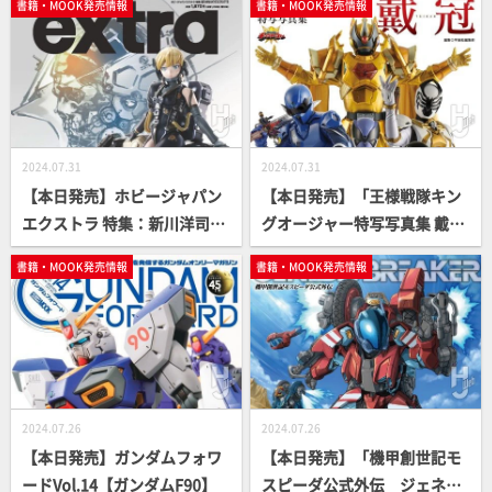
書籍・MOOK発売情報
書籍・MOOK発売情報
2024.07.31
2024.07.31
【本日発売】ホビージャパン
【本日発売】「王様戦隊キン
エクストラ 特集：新川洋司AR
グオージャー特写写真集 戴
TS ＆ CRAFTS【コジマプロダ
冠」【スーパー戦隊】
書籍・MOOK発売情報
書籍・MOOK発売情報
クション】
2024.07.26
2024.07.26
【本日発売】ガンダムフォワ
【本日発売】「機甲創世記モ
ードVol.14【ガンダムF90】
スピーダ公式外伝 ジェネシ