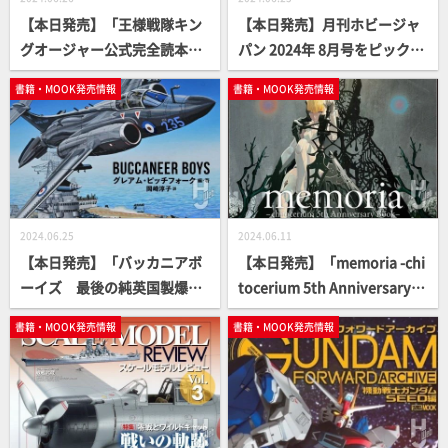
【本日発売】「王様戦隊キン
【本日発売】月刊ホビージャ
グオージャー公式完全読本」
パン 2024年 8月号をピックア
【スーパー戦隊】
ップ！
書籍・MOOK発売情報
書籍・MOOK発売情報
2024.06.25
2024.06.11
【本日発売】「バッカニアボ
【本日発売】「memoria -chi
ーイズ 最後の純英国製爆撃
tocerium 5th Anniversary B
機を飛ばした男たちの物語」
ook-」【5周年記念】
書籍・MOOK発売情報
書籍・MOOK発売情報
【軍事選書シリーズ】