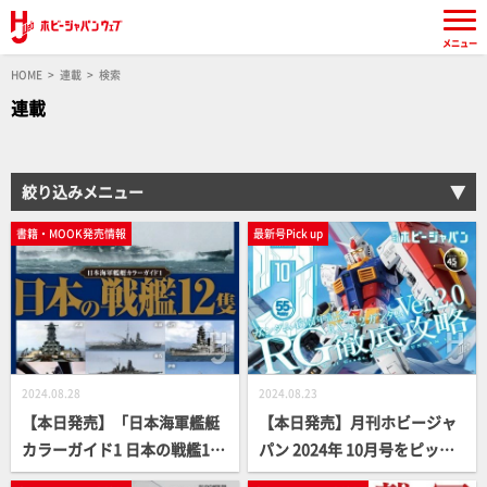
メニュー
HOME
連載
検索
連載
絞り込みメニュー
書籍・MOOK発売情報
最新号Pick up
2024.08.28
2024.08.23
【本日発売】「日本海軍艦艇
【本日発売】月刊ホビージャ
カラーガイド1 日本の戦艦12
パン 2024年 10月号をピック
隻」【戦艦解体新書】
アップ！