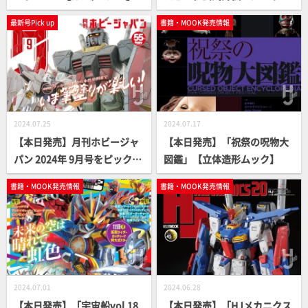
スブレイカー」【40周年】
最新号Pick up
書籍・MOOK発売情報
2024.07.25
2024.07.17
【本日発売】月刊ホビージャ
【本日発売】「祝祭の呪物大
パン 2024年 9月号をピックア
図鑑」【立体造形ムック】
ップ！
書籍・MOOK発売情報
書籍・MOOK発売情報
2024.07.01
2024.06.28
【本日発売】「宇宙船vol.18
【本日発売】「HJメカニクス