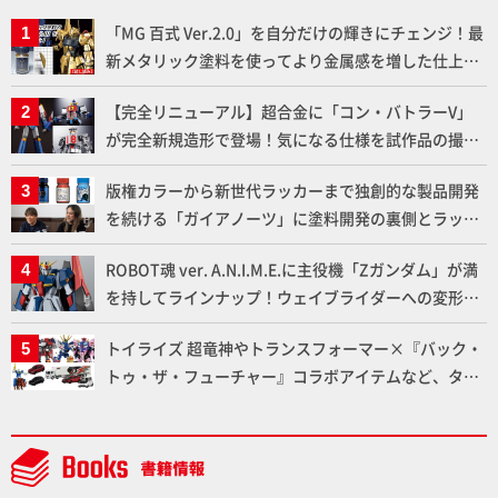
「MG 百式 Ver.2.0」を自分だけの輝きにチェンジ！最
新メタリック塗料を使ってより金属感を増した仕上が
りに!!【試し読み】
【完全リニューアル】超合金に「コン・バトラーV」
が完全新規造形で登場！気になる仕様を試作品の撮り
下ろしでご紹介!!さらに「大鉄人17」＆「ワンエイ
版権カラーから新世代ラッカーまで独創的な製品開発
ト」セット情報もお届け！【超合金の魂】
を続ける「ガイアノーツ」に塗料開発の裏側とラッカ
ー塗料の未来についてインタビュー！
ROBOT魂 ver. A.N.I.M.E.に主役機「Zガンダム」が満
を持してラインナップ！ウェイブライダーへの変形、
劇中どおりのプロポーションを再現【機動戦士Zガン
トイライズ 超竜神やトランスフォーマー×『バック・
ダム】
トゥ・ザ・フューチャー』コラボアイテムなど、タカ
ラトミーの注目アイテムをチェック!!【タカラトミー
NEWITEM】