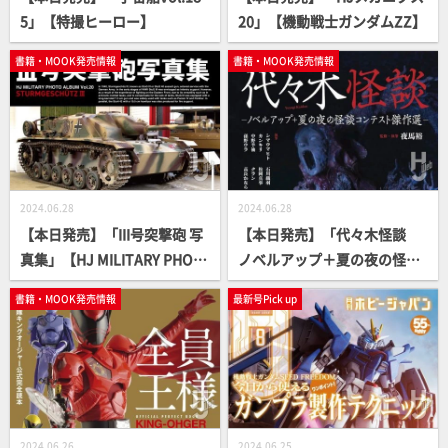
5」【特撮ヒーロー】
20」【機動戦士ガンダムZZ】
書籍・MOOK発売情報
書籍・MOOK発売情報
2024.06.28
2024.06.28
【本日発売】「III号突撃砲 写
【本日発売】「代々木怪談
真集」【HJ MILITARY PHOT
ノベルアップ＋夏の夜の怪談
O ALBUM】
コンテスト傑作選」【怪談ア
書籍・MOOK発売情報
最新号Pick up
ンソロジー】
2024.06.26
2024.06.25