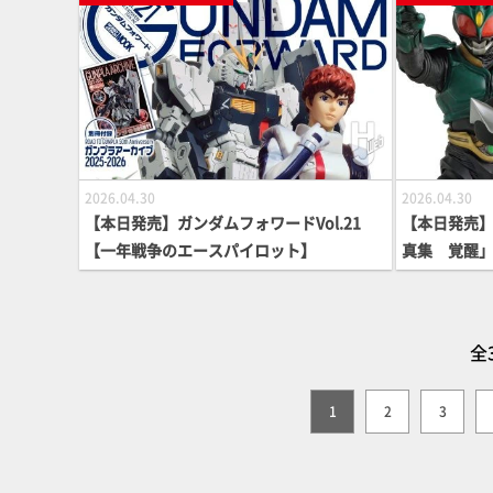
ックアップ
2026.04.30
2026.04.30
【本日発売】ガンダムフォワードVol.21
【本日発売
【一年戦争のエースパイロット】
真集 覚醒
全
1
2
3