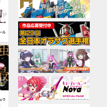
ール
ュウ
】