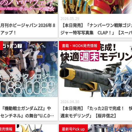
2026.05.29
刊ホビージャパン 2026年 8
【本日発売】「ナンバーワン戦隊ゴジ
クアップ！
ジャー特写写真集 CLAP！」【スー
隊】
p
書籍・MOOK発売情報
2026.04.30
『機動戦士ガンダムZZ』や
【本日発売】「たった2日で完成！ 
ンチネル』の舞台“U.C.008
週末モデリング」【桜井信之】
9年”のガンプラ作例特集！「月刊
発売情報
最新号Pick up
ン2026年7月号」の内容をピ