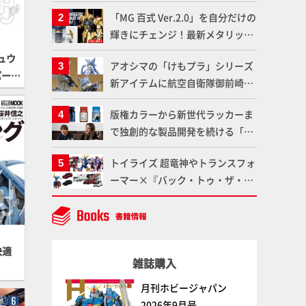
造形で登場！気になる仕様を試作
「MG 百式 Ver.2.0」を自分だけの
品の撮り下ろしでご紹介!!さらに
輝きにチェンジ！最新メタリック
「大鉄人17」＆「ワンエイト」セ
塗料を使ってより金属感を増した
ット情報もお届け！【超合金の
ュウ
アオシマの「けもプラ」シリーズ
仕上がりに!!【試し読み】
魂】
パー戦
新アイテムに航空自衛隊御前崎分
屯基地の公式キャラクターとして
版権カラーから新世代ラッカーま
誕生した「おまねこ」が着任！け
で独創的な製品開発を続ける「ガ
もプラ公式サイト限定版と通常版
イアノーツ」に塗料開発の裏側と
の2ラインで発売！
トイライズ 超竜神やトランスフォ
ラッカー塗料の未来についてイン
ーマー×『バック・トゥ・ザ・フ
タビュー！
ューチャー』コラボアイテムな
ど、タカラトミーの注目アイテム
をチェック!!【タカラトミー
NEWITEM】
快適
雑誌購入
月刊ホビージャパン
2026年9月号