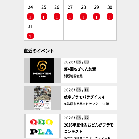
24
25
26
27
28
29
30
1
1
1
1
1
1
1
31
1
直近のイベント
2026/
08
/
09
第4回もぎてん加賀
別所地区会館
2026/
08
/
11
岐阜プラモパラダイス 4
各務原市産業文化センター 8F 第...
2026/
08
/
22
2026年夏休みおどんがプラモ
コンテスト
あさぎり町商工コミュニティーセ...