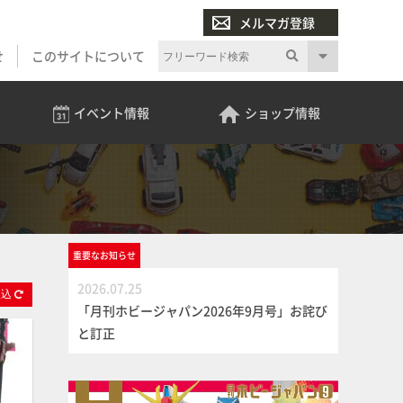
メルマガ登録
せ
このサイトについて
イベント
情報
ショップ
情報
重要な
お知らせ
2026.07.25
絞
込
「月刊ホビージャパン2026年9月号」お詫び
と訂正