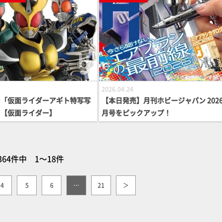
してご紹介
2026.04.24
】「仮面ライダーアギト特写写
【本日発売】月刊ホビージャパン 2026
」【仮面ライダー】
月号をピックアップ！
364件中 1～18件
4
5
6
…
21
＞