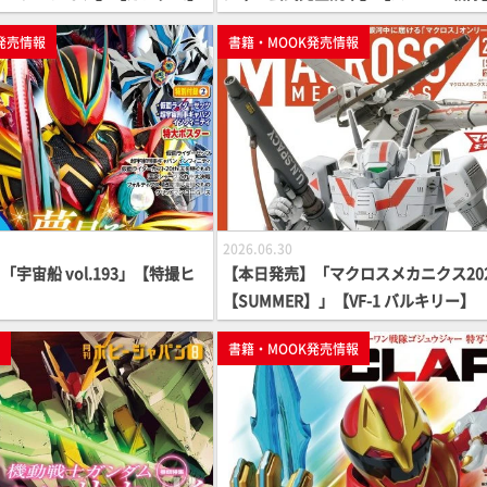
発売情報
書籍・MOOK発売情報
2026.06.30
宇宙船 vol.193」【特撮ヒ
【本日発売】「マクロスメカニクス20
【SUMMER】」【VF-1 バルキリー】
p
書籍・MOOK発売情報