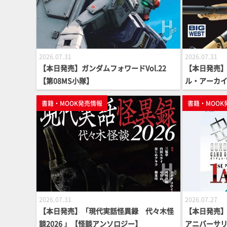
2026.07.31
2026.07.31
【本日発売】ガンダムフォワードVol.22
【本日発売
【第08MS小隊】
ル・アーカイブ
ズ】
書籍・MOOK発売情報
書籍・MOOK
2026.07.31
2026.07.27
【本日発売】「現代実話怪異録 代々木怪
【本日発売】
談2026 」【怪談アンソロジー】
アニバーサリ