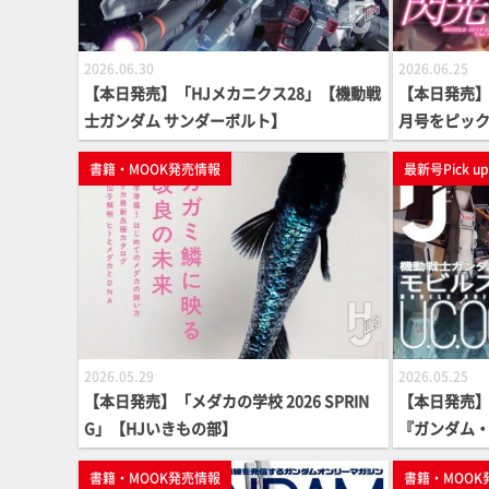
2026.06.30
2026.06.25
【本日発売】「HJメカニクス28」【機動戦
【本日発売】月
士ガンダム サンダーボルト】
月号をピッ
書籍・MOOK発売情報
最新号Pick u
2026.05.29
2026.05.25
【本日発売】「メダカの学校 2026 SPRIN
【本日発売】
G」【HJいきもの部】
『ガンダム・セ
8年～008
書籍・MOOK発売情報
書籍・MOOK
ホビージャパ