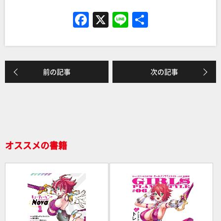
F
X
Li
共
a
n
有
c
e
e
前の記事
次の記事
b
o
o
k
オススメの書籍