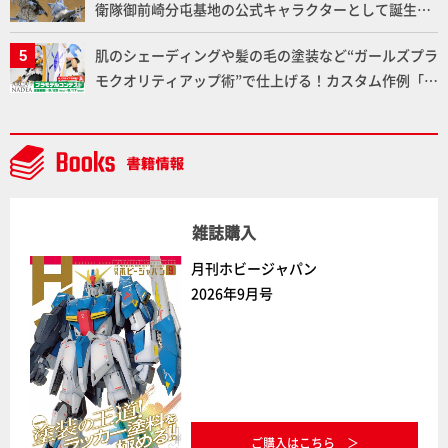
衛隊御前崎分屯基地の公式キャラクターとして誕生し
た「おまねこ」が着任！けもプラ公式サイト限定版と
肌のシェーディングや髪の毛の塗装など“ガールズプラ
通常版の2ラインで発売！
モクオリティアップ術”で仕上げる！カスタム作例「白
騎士ソフィエラ」が完成！【「アルカナディアプラモ
デルコンテスト」～8月17日（月）11:59まで応募受付
中】
雑誌購入
月刊ホビージャパン
2026年9月号
ご購入はこちら