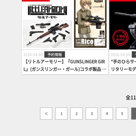
2026.04.09
予約情報
2026.04.09
【リトルアーモリー】『GUNSLINGER GIR
“手のひらサイ
L』(ガンスリンガー・ガール)コラボ製品 第
リタリーモデル
2弾 が予約開始！
ーセニア・シ
場！
全1
＜
1
2
3
4
5