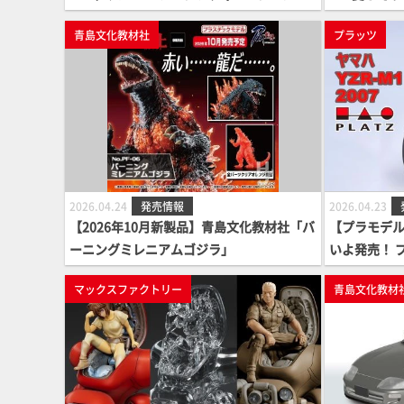
タム '75」
青島文化教材社
プラッツ
2026.04.24
発売情報
2026.04.23
【2026年10月新製品】青島文化教材社「バ
【プラモデル】
ーニングミレニアムゴジラ」
いよ発売！ プ
マックスファクトリー
青島文化教材