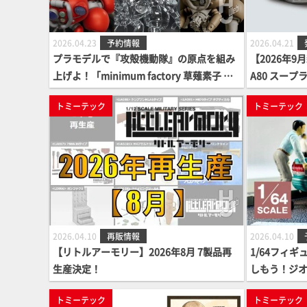
2026.04.23
予約情報
2026.04.21
プラモデルで『攻殻機動隊』の原点を組み
【2026年
上げよ！「minimum factory 草薙素子 wit
A80 スープラ
h フチコマ」「minimum factory バトー w
トミーテック
トミーテック
ith フチコマ」「minimum factory 草薙素
子 with フチコマ 光学迷彩Ver.」が遂に一
般予約開始！
2026.04.10
再販情報
2026.04.10
【リトルアーモリー】2026年8月 7製品再
1/64フィ
生産決定！
しもう！ジオコ
クシー乗り場
トミーテック
トミーテック
属）