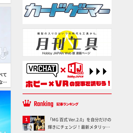
べて
なた
0作目
 Ve
「MG 百式 Ver.2.0」を自分だけの
輝きにチェンジ！最新メタリック