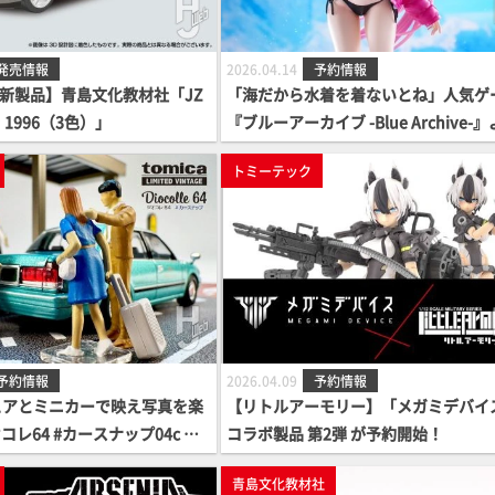
発売情報
2026.04.14
予約情報
9月新製品】青島文化教材社「JZ
「海だから水着を着ないとね」人気ゲ
 1996（3色）」
『ブルーアーカイブ -Blue Archive-』
り、衝撃的な水着姿の「エイミ」が1/
トミーテック
ールで登場！予約案内開始！
予約情報
2026.04.09
予約情報
ギュアとミニカーで映え写真を楽
【リトルアーモリー】「メガミデバイ
レ64 #カースナップ04c タ
コラボ製品 第2弾 が予約開始！
（トヨタ クラウンセダン付
青島文化教材社