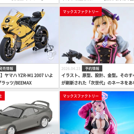
マックスファクトリー
発売情報
2026.04.23
予約情報
ヤマハ YZR-M1 2007 いよ
イラスト、原型、設計、金型。そのす
ラッツ/BEEMAX
が刷新された「次世代」のネーネをあ
の手のひらに！minimum factory10
社
マックスファクトリー
を記念してリニューアルされた「ネーネ
r.2.0」が予約案内開始！