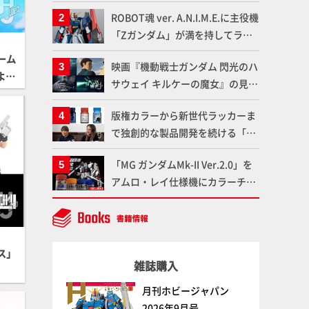
塗料を使ってより金属感を増した
ROBOT魂 ver. A.N.I.M.E.に主役機
仕上がりに!!【試し読み】
「Zガンダム」が満を持してライ
ンナップ！ウェイブライダーへの
ーム
映画『機動戦士ガンダム 閃光のハ
変形、劇中どおりのプロポーショ
よ
サウェイ キルケーの魔女』の見放
ンを再現【機動戦士Zガンダム】
7スケ
題配信が8月31日（月）よりスタ
版権カラーから新世代ラッカーま
ート！Prime Videoで国内独占配
で独創的な製品開発を続ける「ガ
信
イアノーツ」に塗料開発の裏側と
「MG ガンダムMk-II Ver.2.0」を
ラッカー塗料の未来についてイン
アムロ・レイ仕様機にカラーチェ
タビュー！
ンジ!! ラッカー塗料の定番技法を
押さえるだけでハイクオリティの
作例に!!【試し読み】
ス」
雑誌購入
月刊ホビージャパン
2026年9月号