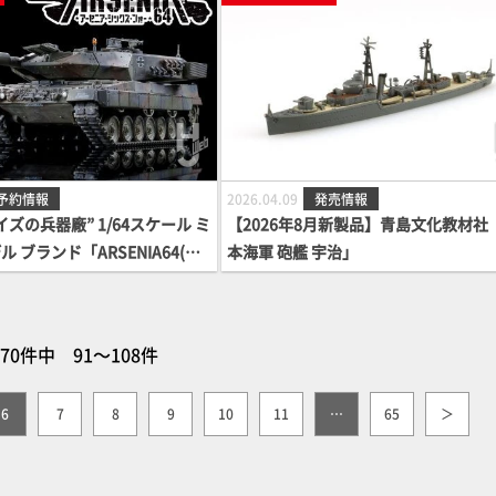
予約情報
2026.04.09
発売情報
ズの兵器廠” 1/64スケール ミ
【2026年8月新製品】青島文化教材社
 ブランド「ARSENIA64(ア
本海軍 砲艦 宇治」
ックス・フォー)」に新製品登
170件中 91～108件
6
7
8
9
10
11
…
65
＞