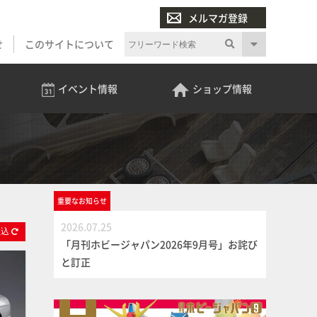
メルマガ登録
せ
このサイトについて
イベント
情報
ショップ
情報
重要な
お知らせ
2026.07.25
絞
込
「月刊ホビージャパン2026年9月号」お詫び
と訂正