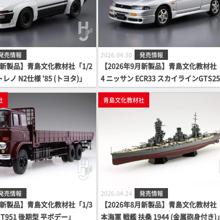
発売情報
2026.04.30
発売情報
月新製品】青島文化教材社「1/2
【2026年9月新製品】青島文化教材社「
6トレノ N2仕様 '85 (トヨタ)」
4 ニッサン ECR33 スカイラインGTS25
イプM '94」
社
青島文化教材社
発売情報
2026.04.24
発売情報
月新製品】青島文化教材社「1/3
【2026年8月新製品】青島文化教材社
 T951 後期型 平ボデー」
本海軍 戦艦 扶桑 1944 (金属砲身付き)