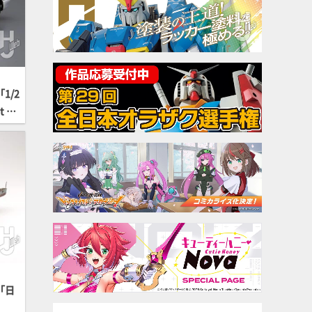
1/2
t タ
「日
」