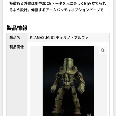
特徴ある外観は劇中3DCGデータを元に楽しく組み立てられ
るよう設計。伸縮するアームパンチはオプションパーツで
用意。さらに同梱のLEDユニットにより、夜のシーンで印象
的だった各所の発光も楽しむことが出来ます。
製品情報
【ジプシー・デンジャー】
商品名
PLAMAX JG-01 チェルノ・アルファ
主人公ローリー・ベケットと森マコの搭乗する第３世代型
製品画像
イェーガー「ジプシー・デンジャー」。
マッシブな外観は劇中3DCGデータを元に忠実に再現され、
装甲内部フレームもパーツ化。付属パーツとして両腕のプ
ラズマキャノン、チェーンソードを用意。更に同梱のLEDユ
ニットにより、胸部タービンの発光を楽しむことが出来ま
す。
劇場で感じた圧倒的迫力をその手で再現して下さい！