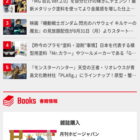
「MG 百式 Ver.2.0」を自分だけの輝きにチェンジ！最
ダム】
新メタリック塗料を使ってより金属感を増した仕上が
りに!!【試し読み】
映画『機動戦士ガンダム 閃光のハサウェイ キルケーの
魔女』の見放題配信が8月31日（月）よりスタート！
Prime Videoで国内独占配信
【昨今のプラモ“塗料・溶剤”事情】日本を代表する模
型用塗料「Mr.カラー」やツールメーカーである「GSI
クレオス」が語るラッカー塗料の未来とは？
『モンスターハンター』天空の王者・リオレウスが青
島文化教材社「PLAfig.」にラインナップ！原型・蟹蟲
修造氏の彩色作例で超ハイディテールかつ躍動感に満
ちた造形をチェック
雑誌購入
月刊ホビージャパン