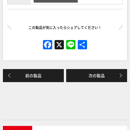
この製品が気に入ったらシェアしてください！
F
X
Li
共
a
n
有
c
e
e
前の製品
次の製品
b
o
o
k