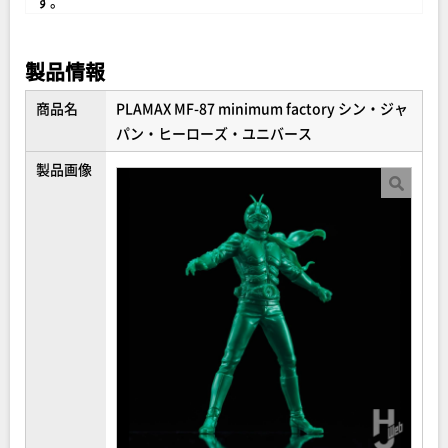
す。
仮面ライダーの「スーツアクターらしさ」、ウルトラマン
製品情報
の「美しい立ち姿」、エヴァンゲリオン初号機の「力強い
メカ表現」、そしてゴジラの「圧倒的な表面ディテール」
商品名
PLAMAX MF-87 minimum factory シン・ジャ
と、それぞれにマックスファクトリーが培ってきた固定ポ
パン・ヒーローズ・ユニバース
ーズプラモデルの技術を注ぎ込みました。
製品画像
硬質な素材で構成されているとは思えないほどの立体表現
は、プラモデルの歴史におけるひとつの到達点。あらゆる
アニメ・特撮ファンの皆様に手にとっていただきたい、究
極のアイテムです。