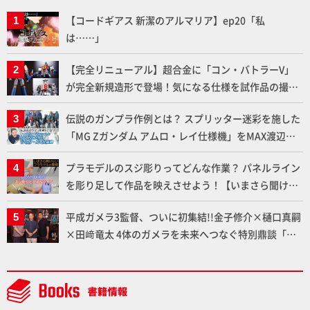
【コードギアス 新潔のアルマリア】ep20「私
は……」
【完全リニューアル】超合金に「コン・バトラーV」
が完全新規造形で登場！気になる仕様を試作品の撮り
下ろしでご紹介!!さらに「大鉄人17」＆「ワンエイ
伝説のガンプラ作例とは？ スプリッター迷彩を施した
ト」セット情報もお届け！【超合金の魂】
「MG Zガンダム アムロ・レイ仕様機」をMAX渡辺が
ふたたび塗る!!【試し読み】
プラモデルのスジ彫りってどんな作業？ パネルライン
を彫り足して作品を映えさせよう！【いまさら聞けな
いプラモデルの基礎：スジ彫りとパネルライン】
平成ガメラ3監督、ついに初集結!!金子修介×樋口真嗣
×田﨑竜太 4体のガメラを未来へつなぐ特別鼎談「ガ
メラ永久保存化プロジェクト FINAL」