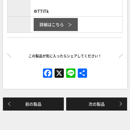
©TTITk
詳細はこちら
この製品が気に入ったらシェアしてください！
F
X
Li
共
a
n
有
c
e
e
前の製品
次の製品
b
o
o