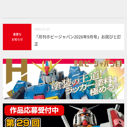
k
2026.07.25
重要な
「月刊ホビージャパン2026年9月号」お詫びと訂
お知らせ
正