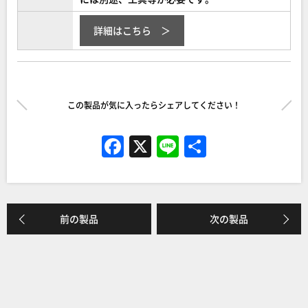
詳細はこちら
この製品が気に入ったらシェアしてください！
F
X
Li
共
a
n
有
c
e
e
前の製品
次の製品
b
o
o
k