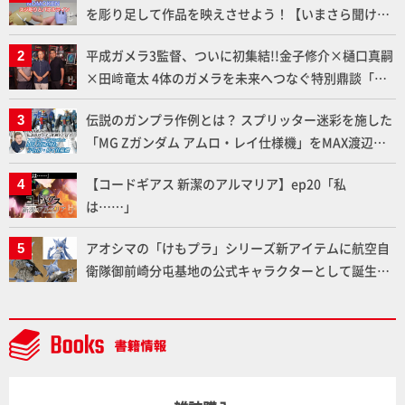
を彫り足して作品を映えさせよう！【いまさら聞けな
いプラモデルの基礎：スジ彫りとパネルライン】
平成ガメラ3監督、ついに初集結!!金子修介×樋口真嗣
×田﨑竜太 4体のガメラを未来へつなぐ特別鼎談「ガ
メラ永久保存化プロジェクト FINAL」
伝説のガンプラ作例とは？ スプリッター迷彩を施した
「MG Zガンダム アムロ・レイ仕様機」をMAX渡辺が
ふたたび塗る!!【試し読み】
【コードギアス 新潔のアルマリア】ep20「私
は……」
アオシマの「けもプラ」シリーズ新アイテムに航空自
衛隊御前崎分屯基地の公式キャラクターとして誕生し
た「おまねこ」が着任！けもプラ公式サイト限定版と
通常版の2ラインで発売！