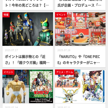
ト！今年の見どころは？【ウ
氏が企画・プロデュース「宇
ルトラヒーローズEXPO 2025
宙戦艦ヤマト全記録展」が大
特撮
イベント
サマーフェスティバル IN 池
阪・なんばスカイオ 7階コン
袋・サンシャインシティ】
ベンションホールにて明日7
月19日（土）より開催！大阪
会場の様子をフォトレポー
ト！
2025.07.17
2025.07.16
ポイントは展示物との「近
『NARUTO』や『ONE PIEC
さ」！ 「超クウガ展」福岡会
E』のキャラクターがニャン
場レポート！
コ化!? 北千住マルイで「MEG
イベント
アニメ・ゲーム
A CAT PROJECT POP UP SH
OP」が開催中！【会期／7月
12日（土）～7月21日（月・
祝）】
2025.07.14
2025.07.11