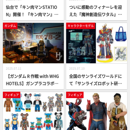
仙台で「キン肉マンSTATIO
ついに感動のフィナーレを迎
N」開催！ 『キン肉マン』物
えた『魔神創造伝ワタル』。
販イベントがJR仙台駅ステン
最強「神龍王丸」、最凶「大
ガンダム
キャラクターモデル
ドグラス前で展開中！郷土菓
炎上丸」の2大魔神を紹介！7/
子「かもめの玉子」とのコラ
12スタートの「ワタル展」紹
ボも【7/17(木)まで】
介、BD付属限定キット情報と
盛りだくさんでお届け！
2025.07.11
2025.07.10
【ガンダム R 作戦 with WHG
全国のサンライズワールドに
HOTELS】ガンプラコラボル
て「サンライズロボット研究
ーム内覧レポート！ 荒井芽依
所」フェアが開催！オリジナ
フィギュア
フィギュア
（LINKL PLANET）登壇のエ
ルグッズや購入者特典を確認
コプラ体験会も！
しよう