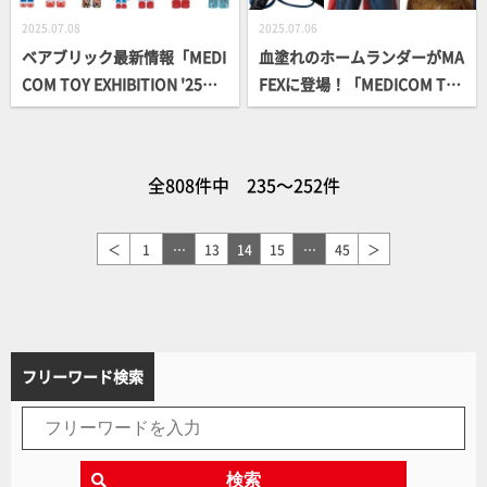
2025.07.08
2025.07.06
ベアブリック最新情報「MEDI
血塗れのホームランダーがMA
COM TOY EXHIBITION '25」
FEXに登場！「MEDICOM TO
記念商品や、ロックバンド
Y EXHIBITION '25」の記念商
「Oasis」アイテムも！話題
品ほか、『アクロス・ザ・ス
の「氷河期展」限定のデザイ
パイダーバース』、『悪魔の
全808件中 235～252件
ンもチェック【メディコム・
いけにえ』など 映画、コミッ
トイ】
ク作品の可動フィギュアを一
挙紹介【フィギュア最新情
＜
1
…
13
14
15
…
45
＞
報】
フリーワード検索
検索