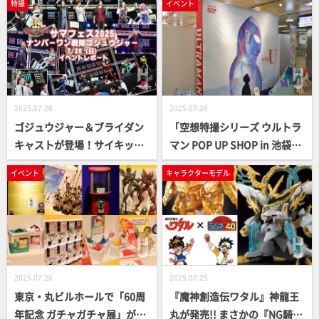
特撮
イベント
ニマス』×『ザブングル』の
示レポートまとめ！
まさかのコラボにも注目!!
2025.07.26
2025.07.26
ゴジュウジャー＆ブライダン
「空想特撮シリーズ ウルトラ
キャストが登場！サイキック
マン POP UP SHOP in 池袋
ラバーのライブも大盛況のサ
駅」開催中！ 会期は7月28日
イベント
キャラクターモデル
マフェス2025『ゴジュウジャ
（月）まで！
ー』イベントフォトレポー
ト！
2025.07.26
2025.07.25
東京・丸ビルホールで「60周
『魔神創造伝ワタル』神龍王
年記念 ガチャガチャ展」が開
丸が発売!! まさかの『NG騎士