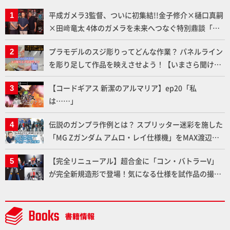
平成ガメラ3監督、ついに初集結!!金子修介×樋口真嗣
×田﨑竜太 4体のガメラを未来へつなぐ特別鼎談「ガ
メラ永久保存化プロジェクト FINAL」
プラモデルのスジ彫りってどんな作業？ パネルライン
を彫り足して作品を映えさせよう！【いまさら聞けな
いプラモデルの基礎：スジ彫りとパネルライン】
【コードギアス 新潔のアルマリア】ep20「私
は……」
伝説のガンプラ作例とは？ スプリッター迷彩を施した
「MG Zガンダム アムロ・レイ仕様機」をMAX渡辺が
ふたたび塗る!!【試し読み】
【完全リニューアル】超合金に「コン・バトラーV」
が完全新規造形で登場！気になる仕様を試作品の撮り
下ろしでご紹介!!さらに「大鉄人17」＆「ワンエイ
ト」セット情報もお届け！【超合金の魂】