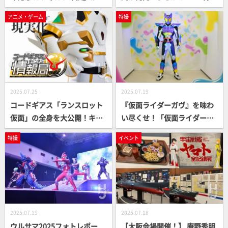
催（～8月15日）！ガチャガ
ラムネ&40』と夢のコラボ！
アニメ・ゲーム
特撮
チャ60周年記念し、各メーカ
「魔神英雄伝ワタル&魔神創
ーやクリエイターアイテムが
造伝ワタル展」は8月3日
集結。“幻のガチャガチャ”の
（日）まで開催中
特別展示も!?
2025.07.25
2025.07.19
コードギアス「ランスロット
『仮面ライダーガヴ』を味わ
仮面」の全身を大公開！キャ
い尽くせ！「仮面ライダーガ
スターを務める最新情報番組
ヴ 夏だ！ガヴっと仮面ライ
特撮
イベント
「コードギアスチャンネル情
ダーサマーパーティー」30日
報局」を見逃すな！【コード
まで開催中！
ギアス】
2025.07.19
2025.07.18
ウルサマ2025フォトレポー
【大阪会場開催！】 庵野秀明