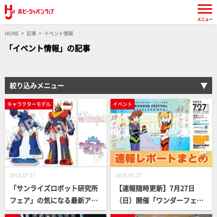
メニュー
HOME
記事
イベント情報
「イベント情報」の記事
絞り込みメニュー
キャラクターモデル
イベント
2025.07.27
2025.07.27
「サンライズロボット研究所
【速報随時更新】7月27日
フェア」の気になる最新アイ
（日）開催「ワンダーフェス
テムをピックアップ！ 『シャ
ティバル2025［夏］」 会場展