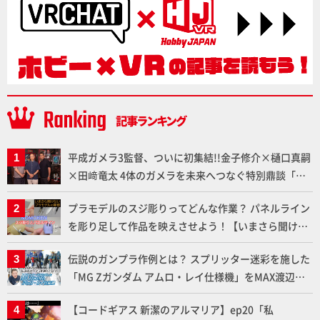
平成ガメラ3監督、ついに初集結!!金子修介×樋口真嗣
×田﨑竜太 4体のガメラを未来へつなぐ特別鼎談「ガ
メラ永久保存化プロジェクト FINAL」
プラモデルのスジ彫りってどんな作業？ パネルライン
を彫り足して作品を映えさせよう！【いまさら聞けな
いプラモデルの基礎：スジ彫りとパネルライン】
伝説のガンプラ作例とは？ スプリッター迷彩を施した
「MG Zガンダム アムロ・レイ仕様機」をMAX渡辺が
ふたたび塗る!!【試し読み】
【コードギアス 新潔のアルマリア】ep20「私