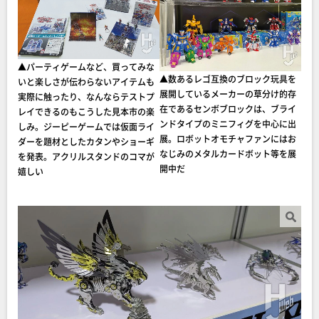
▲パーティゲームなど、買ってみな
▲数あるレゴ互換のブロック玩具を
いと楽しさが伝わらないアイテムも
展開しているメーカーの草分け的存
実際に触ったり、なんならテストプ
在であるセンボブロックは、ブライ
レイできるのもこうした見本市の楽
ンドタイプのミニフィグを中心に出
しみ。ジーピーゲームでは仮面ライ
展。ロボットオモチャファンにはお
ダーを題材としたカタンやショーギ
なじみのメタルカードボット等を展
を発表。アクリルスタンドのコマが
開中だ
嬉しい