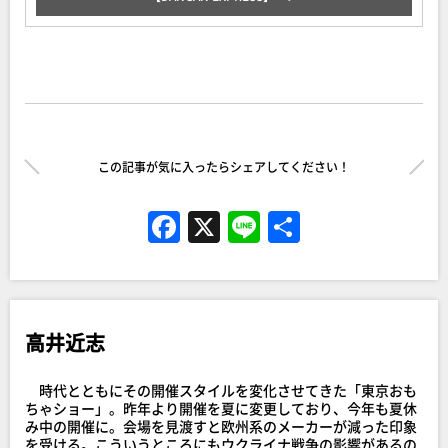
この記事が気に入ったらシェアしてください！
F
X
Li
共
a
n
有
c
e
e
高井近志
b
o
時代とともにその開催スタイルを変化させてきた「東京おも
o
ちゃショー」。昨年より開催を夏に変更しており、今年も夏休
み中の開催に。会場を見渡すと欧州系のメーカーが減った印象
を受ける。こういうところにもウクライナ戦争の影響があるの