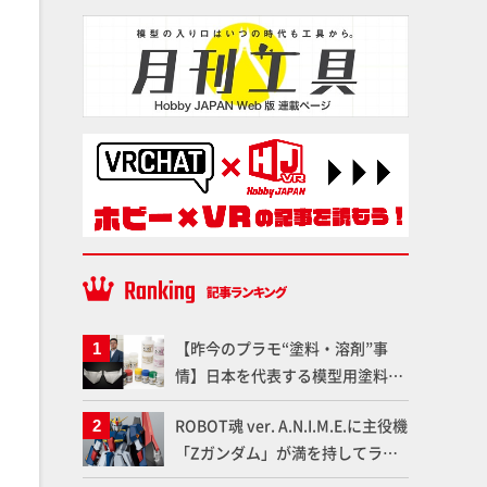
【昨今のプラモ“塗料・溶剤”事
情】日本を代表する模型用塗料
「Mr.カラー」やツールメーカー
ROBOT魂 ver. A.N.I.M.E.に主役機
である「GSIクレオス」が語るラ
「Zガンダム」が満を持してライ
ッカー塗料の未来とは？
ンナップ！ウェイブライダーへの