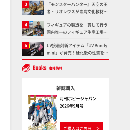
『モンスターハンター』天空の王
変形、劇中どおりのプロポーショ
者・リオレウスが青島文化教材社
ンを再現【機動戦士Zガンダム】
「PLAfig.」にラインナップ！原
フィギュアの製造を一貫して行う
型・蟹蟲修造氏の彩色作例で超ハ
国内唯一のフィギュア生産工場グ
イディテールかつ躍動感に満ちた
ッドスマイルカンパニーの楽月・
造形をチェック
UV接着剤新アイテム「UV Bondy
望月工場に突撃！谷本工場長への
mini」が発売！硬化後の性質を活
インタビューと『PLAMAX AAAヴ
かしてクリアーパーツへの加工や
ンダー』の続報も！
エフェクト仕上げに活用してみよ
う！【月刊工具】
雑誌購入
月刊ホビージャパン
2026年9月号
ご購入はこちら