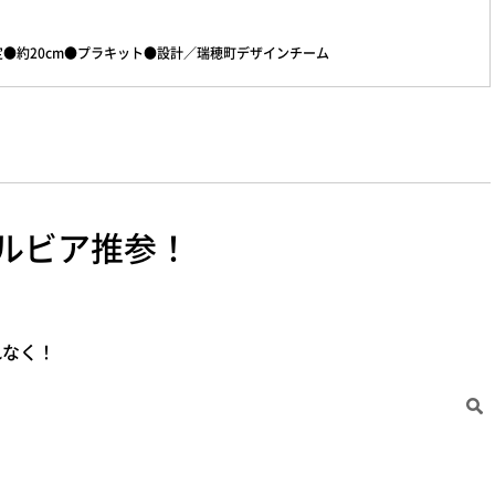
定●約20cm●プラキット●設計／瑞穂町デザインチーム
ペルビア推参！
れなく！