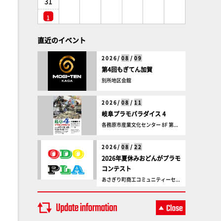
31
1
直近のイベント
2026/
08
/
09
第4回もぎてん加賀
別所地区会館
2026/
08
/
11
岐阜プラモパラダイス 4
各務原市産業文化センター 8F 第...
2026/
08
/
22
2026年夏休みおどんがプラモ
コンテスト
あさぎり町商工コミュニティーセ...