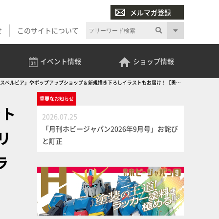
メルマガ登録
せ
このサイトについて
イベント
情報
ショップ
情報
ズ「スペルビア」やポップアップショップ＆新規描き下ろしイラストもお届け！【勇気
重要な
お知らせ
ット
2026.07.25
「月刊ホビージャパン2026年9月号」お詫び
リ
と訂正
ラ